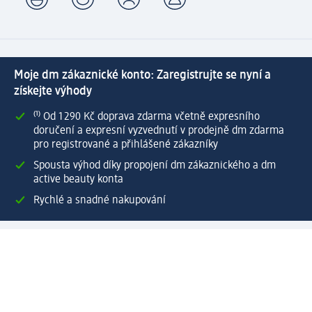
Moje dm zákaznické konto: Zaregistrujte se nyní a
získejte výhody
⁽¹⁾ Od 1 290 Kč doprava zdarma včetně expresního
doručení a expresní vyzvednutí v prodejně dm zdarma
pro registrované a přihlášené zákazníky
Spousta výhod díky propojení dm zákaznického a dm
active beauty konta
Rychlé a snadné nakupování
Vytvořit dm zákaznické konto
Služby