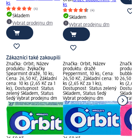
ks
ks
(4)
(4)
Skladem
Skladem
Vybrat prodejnu dm
Vybrat prodejnu dm
Zákazníci také zakoupili
Značka: Orbit; Název
Značka: Orbit; Název
Značka: 
produktu: žvýkačky
produktu: dražé
produktu
Spearmint dražé, 10 ks;
Peppermint, 10 ks; Cena:
bubblemi
Cena: 26,50 Kč; Základní
26,50 Kč; Základní cena: 10
26,50 Kč
cena: 10 ks (2,65 Kč za 1
ks (2,65 Kč za 1 ks);
ks (2,65 
ks); Dostupnost: Status
Dostupnost: Status zelený
Dostupno
zelený Skladem, Status
Skladem, Status šedý
Skladem,
šedý Vybrat prodejnu dm
Vybrat prodejnu dm
Vybrat p