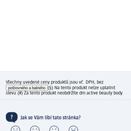
Všechny uvedené ceny produktů jsou vč. DPH, bez
poštovného a balného
(§) Na tento produkt nelze uplatnit
slevu.
(#) Za tento produkt neobdržíte dm active beauty body.
Jak se Vám líbí tato stránka?