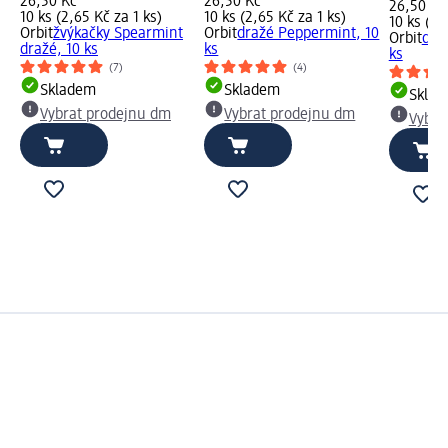
26,50 Kč
26,50 Kč
26,50 Kč
10 ks (2,65 Kč za 1 ks)
10 ks (2,65 Kč za 1 ks)
10 ks (2,
Orbit
žvýkačky Spearmint
Orbit
dražé Peppermint, 10
Orbit
dra
dražé, 10 ks
ks
ks
(7)
(4)
Skladem
Skladem
Skla
Vybrat prodejnu dm
Vybrat prodejnu dm
Vybra