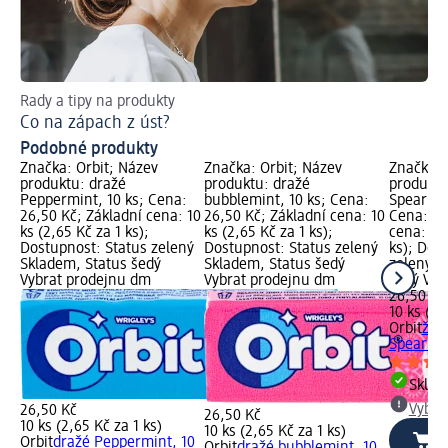
Rady a tipy na produkty
Za
Co na zápach z úst?
Pr
Podobné produkty
Značka: Orbit; Název
Značka: Orbit; Název
Značka: 
produktu: dražé
produktu: dražé
produktu
Peppermint, 10 ks; Cena:
bubblemint, 10 ks; Cena:
Spearmin
26,50 Kč; Základní cena: 10
26,50 Kč; Základní cena: 10
Cena: 26
ks (2,65 Kč za 1 ks);
ks (2,65 Kč za 1 ks);
cena: 10 
Dostupnost: Status zelený
Dostupnost: Status zelený
ks); Dos
Skladem, Status šedý
Skladem, Status šedý
zelený S
Vybrat prodejnu dm
Vybrat prodejnu dm
šedý Vyb
26,50 Kč
10 ks (2,
Orbit
žvý
Spearmin
Skla
Vybra
26,50 Kč
26,50 Kč
10 ks (2,65 Kč za 1 ks)
10 ks (2,65 Kč za 1 ks)
Orbit
dražé Peppermint, 10
Orbit
dražé bubblemint, 10