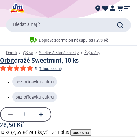
Hledat a najít
Doprava zdarma při nákupu od 1 290 Kč
Domů
Výživa
Sladké & slané snacky
Žvýkačky
Orbit
dražé Sweetmint, 10 ks
5
(
1 hodnocení
)
bez přídavku cukru
bez přídavku cukru
26,50 Kč
10 ks (2,65 Kč za 1 ks)
vč. DPH plus
poštovné