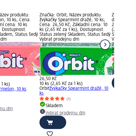
Název produktu:
Značka: Orbit; Název produktu:
Značka: Orb
n, 10 ks; Cena:
žvýkačky Spearmint dražé, 10 ks;
dražé bubbl
ní cena: 10 ks
Cena: 26,50 Kč; Základní cena: 10
26,50 Kč; Zá
); Dostupnost:
ks (2,65 Kč za 1 ks); Dostupnost:
(2,65 Kč za 
kladem, Status šedý
Status zelený Skladem, Status šedý
Status zele
u dm
Vybrat prodejnu dm
Vybrat pro
26,50 Kč
10 ks (2,65 
Orbit
dražé 
Skladem
Vybrat p
26,50 Kč
10 ks (2,65 Kč za 1 ks)
 1 ks)
Orbit
žvýkačky Spearmint dražé, 10
rmelon, 10 ks
ks
(7)
Skladem
jnu dm
Vybrat prodejnu dm