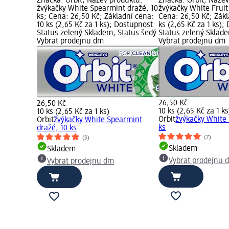
Značka: Orbit; Název produktu:
Značka: Orbit; Náze
žvýkačky White Spearmint dražé, 10
žvýkačky White Fruit
ks; Cena: 26,50 Kč; Základní cena:
Cena: 26,50 Kč; Zákl
10 ks (2,65 Kč za 1 ks); Dostupnost:
ks (2,65 Kč za 1 ks);
Status zelený Skladem, Status šedý
Status zelený Sklad
Vybrat prodejnu dm
Vybrat prodejnu dm
26,50 Kč
26,50 Kč
10 ks (2,65 Kč za 1 ks
10 ks (2,65 Kč za 1 ks)
Orbit
žvýkačky White 
Orbit
žvýkačky White Spearmint
ks
dražé, 10 ks
(7)
(3)
Skladem
Skladem
Vybrat prodejnu 
Vybrat prodejnu dm