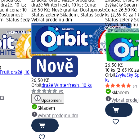
v produktu:
Značka: Orbit; Název produktu:
Značka: Orbit; 
 dražé, 10 ks;
dražé Winterfresh, 10 ks; Cena:
žvýkačky Spearmi
adní cena: 10
26,50 Kč; Nově grafika; Dostupnost:
Cena: 26,50 Kč; 
 Dostupnost:
Status zelený Skladem, Status šedý
ks (2,65 Kč za 1
em, Status šedý
Vybrat prodejnu dm
Status zelený S
Vybrat prodejn
26,50 Kč
)
10 ks (2,65 Kč za
Fruit dražé, 10
Orbit
žvýkačky S
ks
26,50 Kč
Orbit
dražé Winterfresh, 10 ks
(7)
(0)
Skladem
dm
Upozornění
Vybrat prode
Skladem
Vybrat prodejnu dm