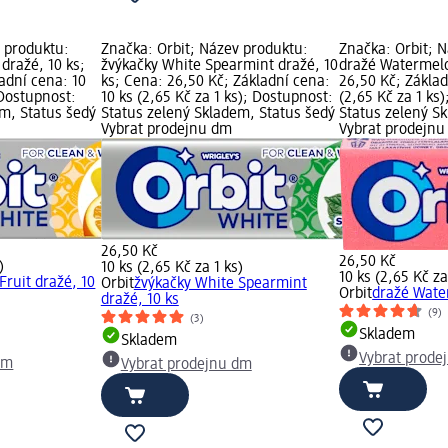
v produktu:
Značka: Orbit; Název produktu:
Značka: Orbit; 
 dražé, 10 ks;
žvýkačky White Spearmint dražé, 10
dražé Watermelo
adní cena: 10
ks; Cena: 26,50 Kč; Základní cena:
26,50 Kč; Základ
 Dostupnost:
10 ks (2,65 Kč za 1 ks); Dostupnost:
(2,65 Kč za 1 ks
em, Status šedý
Status zelený Skladem, Status šedý
Status zelený S
Vybrat prodejnu dm
Vybrat prodejn
26,50 Kč
26,50 Kč
)
10 ks (2,65 Kč za 1 ks)
10 ks (2,65 Kč za
Fruit dražé, 10
Orbit
žvýkačky White Spearmint
Orbit
dražé Wate
dražé, 10 ks
(9)
(3)
Skladem
Skladem
Vybrat prode
dm
Vybrat prodejnu dm