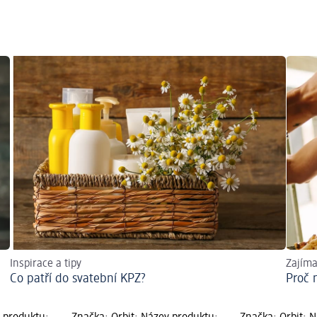
Inspirace a tipy
Zajíma
Co patří do svatební KPZ?
Proč 