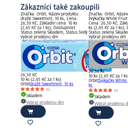
Zákazníci také zakoupili
Značka: Orbit; Název produktu:
Značka: Orbit; Náze
dražé Sweetmint, 10 ks; Cena:
žvýkačky White Fruit
26,50 Kč; Základní cena: 10 ks
Cena: 26,50 Kč; Zákl
(2,65 Kč za 1 ks); Dostupnost:
ks (2,65 Kč za 1 ks);
Status zelený Skladem, Status šedý
Status zelený Sklad
Vybrat prodejnu dm
Vybrat prodejnu dm
26,50 Kč
26,50 Kč
10 ks (2,65 Kč za 1 ks
10 ks (2,65 Kč za 1 ks)
Orbit
žvýkačky White 
Orbit
dražé Sweetmint, 10 ks
ks
(1)
(7)
Skladem
Skladem
Vybrat prodejnu dm
Vybrat prodejnu 