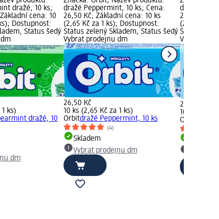
Název produktu:
Značka: Orbit; Název produktu:
Značka: Orb
nt dražé, 10 ks;
dražé Peppermint, 10 ks; Cena:
dražé Sweet
Základní cena: 10
26,50 Kč; Základní cena: 10 ks
26,50 Kč; Zá
 ks); Dostupnost:
(2,65 Kč za 1 ks); Dostupnost:
(2,65 Kč za 
kladem, Status šedý
Status zelený Skladem, Status šedý
Status zele
u dm
Vybrat prodejnu dm
Vybrat pro
26,50 Kč
26,50 Kč
 1 ks)
10 ks (2,65 Kč za 1 ks)
10 ks (2,65 
pearmint dražé, 10
Orbit
dražé Peppermint, 10 ks
Orbit
dražé 
(4)
Skladem
Skladem
Vybrat prodejnu dm
Vybrat p
jnu dm