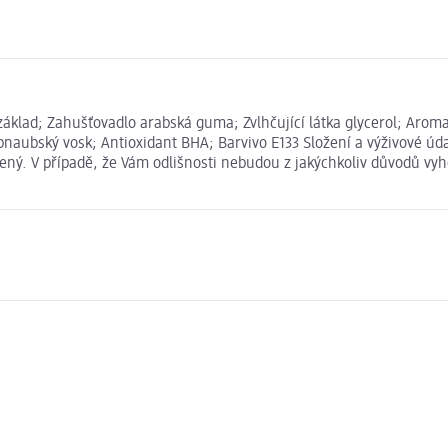
základ; Zahušťovadlo arabská guma; Zvlhčující látka glycerol; Aroma
karbnaubský vosk; Antioxidant BHA; Barvivo E133 Složení a výživové
ený. V případě, že Vám odlišnosti nebudou z jakýchkoliv důvodů vyh