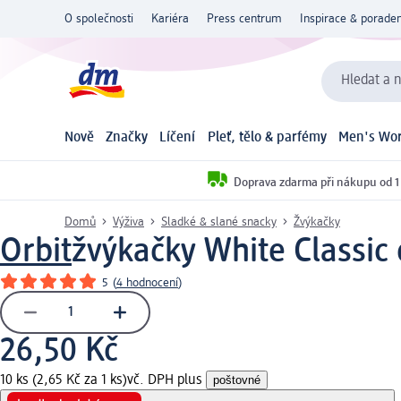
O společnosti
Kariéra
Press centrum
Inspirace & poraden
Hledat a n
Nově
Značky
Líčení
Pleť, tělo & parfémy
Men's Wor
Doprava zdarma při nákupu od 1
Domů
Výživa
Sladké & slané snacky
Žvýkačky
Orbit
žvýkačky White Classic 
5
(
4 hodnocení
)
26,50 Kč
10 ks (2,65 Kč za 1 ks)
vč. DPH plus
poštovné