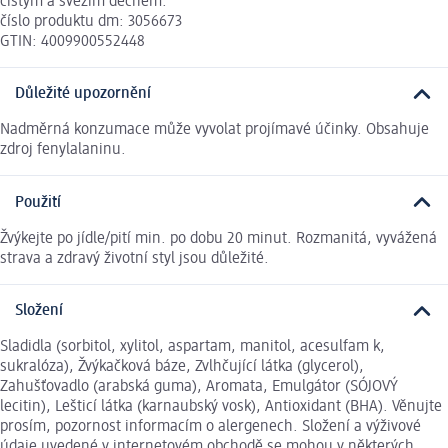
čistým a svěžím dechem.
číslo produktu dm: 3056673
GTIN: 4009900552448
Důležité upozornění
Nadměrná konzumace může vyvolat projímavé účinky. Obsahuje
zdroj fenylalaninu.
Použití
Žvýkejte po jídle/pití min. po dobu 20 minut. Rozmanitá, vyvážená
strava a zdravý životní styl jsou důležité.
Složení
Sladidla (sorbitol, xylitol, aspartam, manitol, acesulfam k,
sukralóza), Žvýkačková báze, Zvlhčující látka (glycerol),
Zahušťovadlo (arabská guma), Aromata, Emulgátor (SÓJOVÝ
lecitin), Lešticí látka (karnaubský vosk), Antioxidant (BHA). Věnujte
prosím, pozornost informacím o alergenech. Složení a výživové
údaje uvedené v internetovém obchodě se mohou v některých