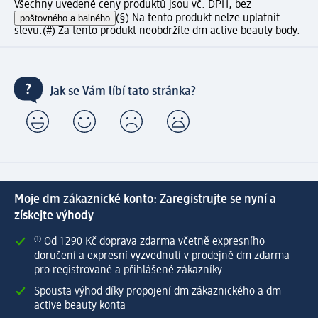
Všechny uvedené ceny produktů jsou vč. DPH, bez
poštovného a balného
(§) Na tento produkt nelze uplatnit
slevu.
(#) Za tento produkt neobdržíte dm active beauty body.
Jak se Vám líbí tato stránka?
Moje dm zákaznické konto: Zaregistrujte se nyní a
získejte výhody
⁽¹⁾ Od 1 290 Kč doprava zdarma včetně expresního
doručení a expresní vyzvednutí v prodejně dm zdarma
pro registrované a přihlášené zákazníky
Spousta výhod díky propojení dm zákaznického a dm
active beauty konta