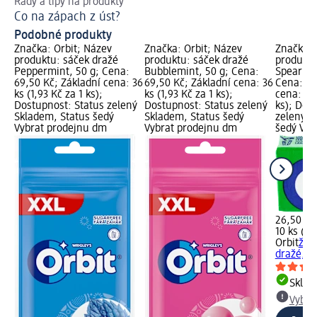
Rady a tipy na produkty
Za
Co na zápach z úst?
Pr
Podobné produkty
Značka: Orbit; Název
Značka: Orbit; Název
Značka: 
produktu: sáček dražé
produktu: sáček dražé
produktu
Peppermint, 50 g; Cena:
Bubblemint, 50 g; Cena:
Spearmin
69,50 Kč; Základní cena: 36
69,50 Kč; Základní cena: 36
Cena: 26
ks (1,93 Kč za 1 ks);
ks (1,93 Kč za 1 ks);
cena: 10 
Dostupnost: Status zelený
Dostupnost: Status zelený
ks); Dos
Skladem, Status šedý
Skladem, Status šedý
zelený S
Vybrat prodejnu dm
Vybrat prodejnu dm
šedý Vyb
26,50 Kč
10 ks (2,
Orbit
žvý
dražé, 10
Skla
Vybra