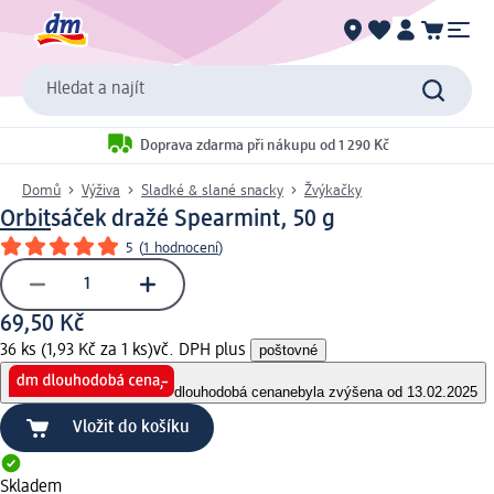
Hledat a najít
Doprava zdarma při nákupu od 1 290 Kč
Domů
Výživa
Sladké & slané snacky
Žvýkačky
Orbit
sáček dražé Spearmint, 50 g
5
(
1 hodnocení
)
69,50 Kč
36 ks (1,93 Kč za 1 ks)
vč. DPH plus
poštovné
dlouhodobá cena
nebyla zvýšena od 13.02.2025
Vložit do košíku
Skladem