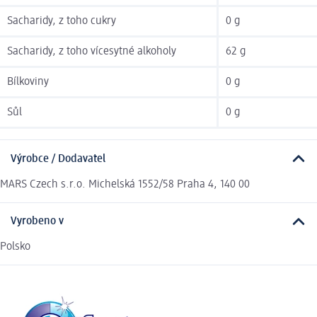
Sacharidy, z toho cukry
0 g
Sacharidy, z toho vícesytné alkoholy
62 g
Bílkoviny
0 g
Sůl
0 g
Výrobce / Dodavatel
MARS Czech s.r.o. Michelská 1552/58 Praha 4, 140 00
Vyrobeno v
Polsko