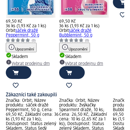
69,50 Kč
69,50 Kč
36 ks (1,93 Kč za 1 ks)
36 ks (1,93 Kč za 1 ks)
Orbit
sáček dražé
Orbit
sáček dražé
Peppermint, 50 g
Bubblemint, 50 g
(0)
(0)
Upozornění
Upozornění
Skladem
Skladem
Vybrat prodejnu dm
Vybrat prodejnu dm
Zákazníci také zakoupili
Značka: Orbit; Název
Značka: Orbit; Název
Značka: 
produktu: sáček dražé
produktu: žvýkačky
produktu
Peppermint, 50 g; Cena:
Spearmint dražé, 10 ks;
Bubblemi
69,50 Kč; Základní cena: 36
Cena: 26,50 Kč; Základní
69,50 Kč
ks (1,93 Kč za 1 ks);
cena: 10 ks (2,65 Kč za 1
ks (1,93 
Dostupnost: Status zelený
ks); Dostupnost: Status
Dostupno
Skladem, Status šedý
zelený Skladem, Status
Skladem,