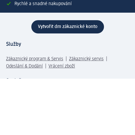
Rychlé a snadné nakupování
Vytvořit dm zákaznické konto
Služby
Zákaznický program & Servis
Zákaznický servis
Odeslání & Dodání
Vrácení zboží
Společnost
O společnosti
Společenská odpovědnost
Kariéra
Press centrum
Svět dm