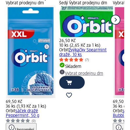
Vybrat prodejnu dm
šedý Vybrat prodejnu dm
Vybrat p
26,50 Kč
10 ks (2,65 Kč za 1 ks)
Orbit
žvýkačky Spearmint
dražé, 10 ks
(7)
Skladem
Vybrat prodejnu dm
69,50 Kč
69,50 Kč
36 ks (1,93 Kč za 1 ks)
36 ks (1,
Orbit
sáček dražé
Orbit
sáč
Peppermint, 50 g
Bubblemi
(0)
Upozornění
Upoz