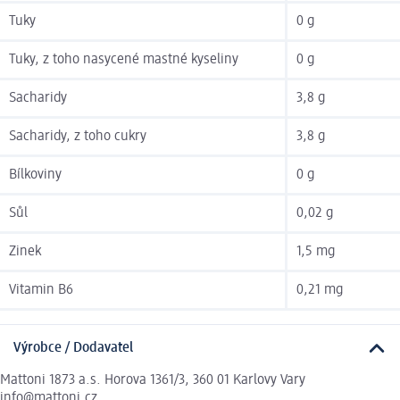
Tuky
0 g
Tuky, z toho nasycené mastné kyseliny
0 g
Sacharidy
3,8 g
Sacharidy, z toho cukry
3,8 g
Bílkoviny
0 g
Sůl
0,02 g
Zinek
1,5 mg
Vitamin B6
0,21 mg
Výrobce / Dodavatel
Mattoni 1873 a.s. Horova 1361/3, 360 01 Karlovy Vary
info@mattoni.cz