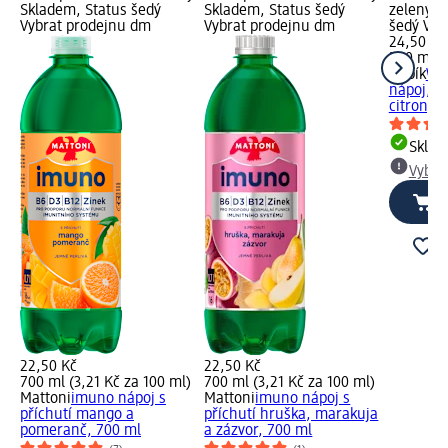
Skladem, Status šedý
Skladem, Status šedý
zelený S
Vybrat prodejnu dm
Vybrat prodejnu dm
šedý Vyb
24,50 Kč
500 ml (
Kubík
Wat
nápoj, V
citron, 
Skla
Vybra
22,50 Kč
22,50 Kč
700 ml (3,21 Kč za 100 ml)
700 ml (3,21 Kč za 100 ml)
Mattoni
imuno nápoj s
Mattoni
imuno nápoj s
příchutí mango a
příchutí hruška, marakuja
pomeranč, 700 ml
a zázvor, 700 ml