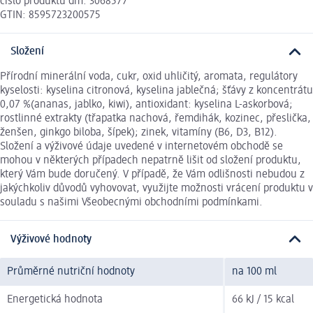
číslo produktu dm: 3068577
GTIN: 8595723200575
Složení
Přírodní minerální voda, cukr, oxid uhličitý, aromata, regulátory
kyselosti: kyselina citronová, kyselina jablečná; šťávy z koncentrátu
0,07 %(ananas, jablko, kiwi), antioxidant: kyselina L-askorbová;
rostlinné extrakty (třapatka nachová, řemdihák, kozinec, přeslička,
ženšen, ginkgo biloba, šípek); zinek, vitamíny (B6, D3, B12).
Složení a výživové údaje uvedené v internetovém obchodě se
mohou v některých případech nepatrně lišit od složení produktu,
který Vám bude doručený. V případě, že Vám odlišnosti nebudou z
jakýchkoliv důvodů vyhovovat, využijte možnosti vrácení produktu v
souladu s našimi Všeobecnými obchodními podmínkami.
Výživové hodnoty
Průměrné nutriční hodnoty
na 100 ml
Energetická hodnota
66 kJ / 15 kcal