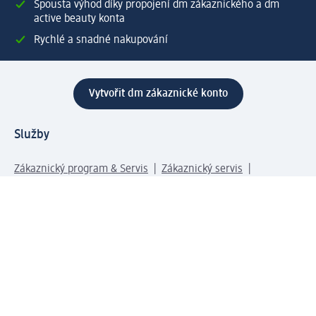
Spousta výhod díky propojení dm zákaznického a dm
active beauty konta
Rychlé a snadné nakupování
Vytvořit dm zákaznické konto
Služby
Zákaznický program & Servis
Zákaznický servis
Odeslání & Dodání
Vrácení zboží
Společnost
O společnosti
Společenská odpovědnost
Kariéra
Press centrum
Svět dm