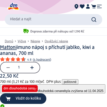
Hledat a najít
Doprava zdarma při nákupu od 1 290 Kč
Domů
Výživa
Nápoje
Osvěžující nápoje
Mattoni
imuno nápoj s příchutí jablko, kiwi a
ananas, 700 ml
4.8
(
4 hodnocení
)
22,50 Kč
700 ml (3,21 Kč za 100 ml)
vč. DPH plus
poštovné
dlouhodobá cena
nebyla zvýšena od 11.04.2025
Vložit do košíku