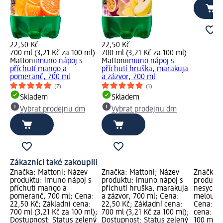
22,50 Kč
22,50 Kč
700 ml (3,21 Kč za 100 ml)
700 ml (3,21 Kč za 100 ml)
Mattoni
imuno nápoj s
Mattoni
imuno nápoj s
příchutí mango a
příchutí hruška, marakuja
pomeranč, 700 ml
a zázvor, 700 ml
(7)
(1)
Skladem
Skladem
Vybrat prodejnu dm
Vybrat prodejnu dm
Zákazníci také zakoupili
Značka: Mattoni; Název
Značka: Mattoni; Název
Značka: 
produktu: imuno nápoj s
produktu: imuno nápoj s
produktu
příchutí mango a
příchutí hruška, marakuja
nesycený
pomeranč, 700 ml; Cena:
a zázvor, 700 ml; Cena:
meloun a
22,50 Kč; Základní cena:
22,50 Kč; Základní cena:
Cena: 24
700 ml (3,21 Kč za 100 ml);
700 ml (3,21 Kč za 100 ml);
cena: 50
Dostupnost: Status zelený
Dostupnost: Status zelený
100 ml);