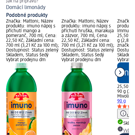
Jak na přípravu?
Ja
Domácí limonády
Zd
Podobné produkty
Značka: Mattoni; Název
Značka: Mattoni; Název
Značka: 
produktu: imuno nápoj s
produktu: imuno nápoj s
produktu
příchutí mango a
příchutí hruška, marakuja
Immun, 9
pomeranč, 700 ml; Cena:
a zázvor, 700 ml; Cena:
25,50 Kč
22,50 Kč; Základní cena:
22,50 Kč; Základní cena:
g (2,83 K
700 ml (3,21 Kč za 100 ml);
700 ml (3,21 Kč za 100 ml);
značka g
Dostupnost: Status zelený
Dostupnost: Status zelený
Dostupno
Skladem, Status šedý
Skladem, Status šedý
Skladem,
Vybrat prodejnu dm
Vybrat prodejnu dm
Vybrat p
25,50 Kč
90 g (2,8
Mivolis
s
90 g
Upoz
Skla
Vybra