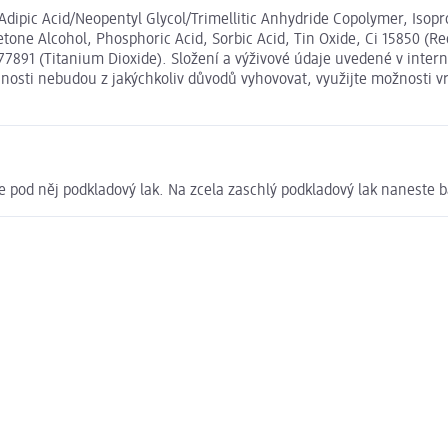
e, Adipic Acid/Neopentyl Glycol/Trimellitic Anhydride Copolymer, Isop
tone Alcohol, Phosphoric Acid, Sorbic Acid, Tin Oxide, Ci 15850 (Re
77891 (Titanium Dioxide). Složení a výživové údaje uvedené v inte
išnosti nebudou z jakýchkoliv důvodů vyhovovat, využijte možnosti
te pod něj podkladový lak. Na zcela zaschlý podkladový lak naneste