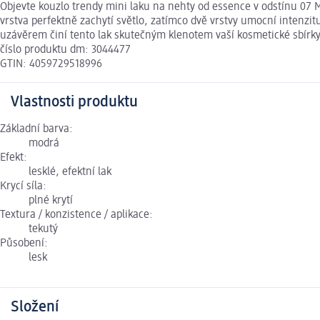
Objevte kouzlo trendy mini laku na nehty od essence v odstínu 07 
vrstva perfektně zachytí světlo, zatímco dvě vrstvy umocní intenzitu
uzávěrem činí tento lak skutečným klenotem vaší kosmetické sbírky. 
číslo produktu dm: 3044477
GTIN: 4059729518996
Vlastnosti produktu
Základní barva:
modrá
Efekt:
lesklé, efektní lak
Krycí síla:
plné krytí
Textura / konzistence / aplikace:
tekutý
Působení:
lesk
Složení