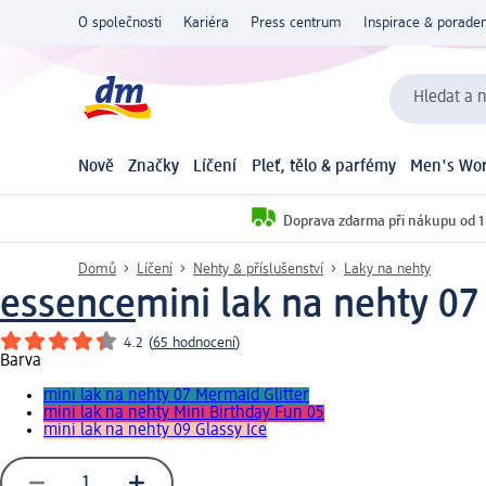
O společnosti
Kariéra
Press centrum
Inspirace & poraden
Hledat a n
Nově
Značky
Líčení
Pleť, tělo & parfémy
Men's Wor
Doprava zdarma při nákupu od 1
Domů
Líčení
Nehty & příslušenství
Laky na nehty
essence
mini lak na nehty 07
4.2
(
65 hodnocení
)
Barva
mini lak na nehty 07 Mermaid Glitter
mini lak na nehty Mini Birthday Fun 05
mini lak na nehty 09 Glassy Ice