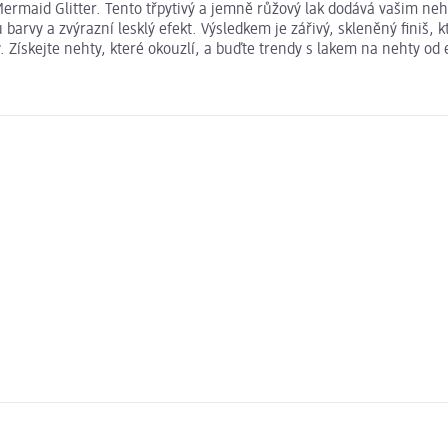
Mermaid Glitter. Tento třpytivý a jemně růžový lak dodává vašim ne
 barvy a zvýrazní lesklý efekt. Výsledkem je zářivý, skleněný finiš,
Získejte nehty, které okouzlí, a buďte trendy s lakem na nehty od es