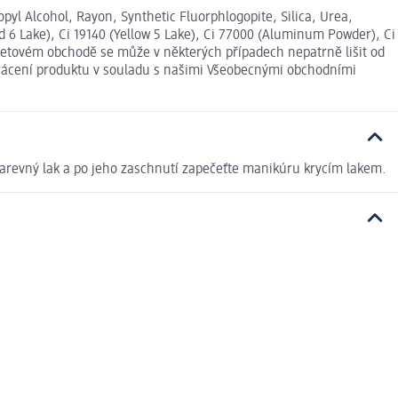
ropyl Alcohol, Rayon, Synthetic Fluorphlogopite, Silica, Urea,
d 6 Lake), Ci 19140 (Yellow 5 Lake), Ci 77000 (Aluminum Powder), Ci
rnetovém obchodě se může v některých případech nepatrně lišit od
 vrácení produktu v souladu s našimi Všeobecnými obchodními
 barevný lak a po jeho zaschnutí zapečeťte manikúru krycím lakem.