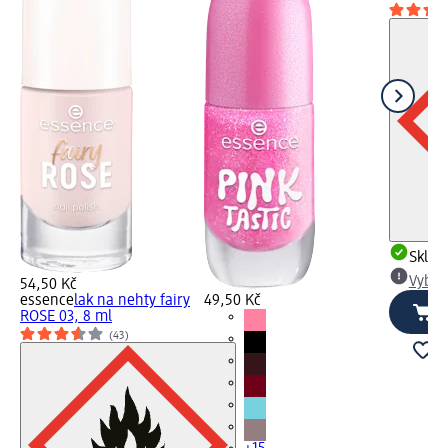
Skla
Vybra
54,50 Kč
essence
lak na nehty fairy
49,50 Kč
ROSE 03, 8 ml
(43)