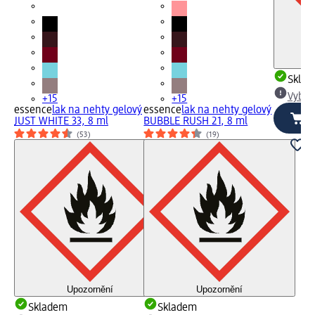
Skla
Vybra
+15
+15
essence
lak na nehty gelový
essence
lak na nehty gelový
JUST WHITE 33, 8 ml
BUBBLE RUSH 21, 8 ml
(53)
(19)
Upozornění
Upozornění
Skladem
Skladem