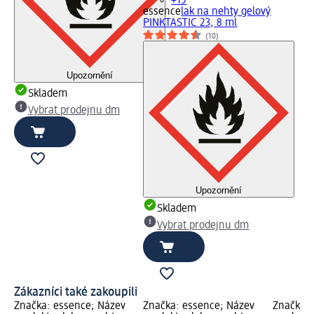
+15
essence
lak na nehty gelový
PINKTASTIC 23, 8 ml
(10)
Upozornění
Skladem
Vybrat prodejnu dm
Upozornění
Skladem
Vybrat prodejnu dm
Zákazníci také zakoupili
Značka: essence; Název
Značka: essence; Název
Značka: 