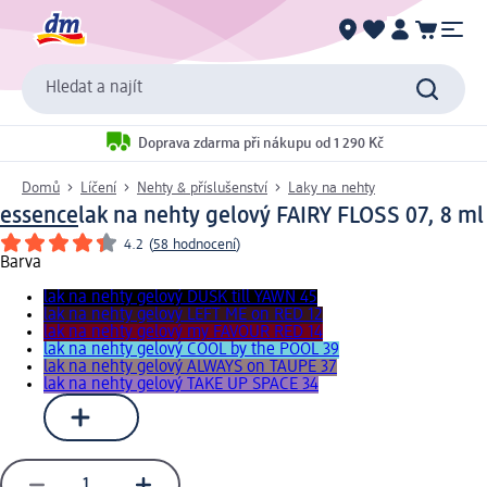
Hledat a najít
Doprava zdarma při nákupu od 1 290 Kč
Domů
Líčení
Nehty & příslušenství
Laky na nehty
essence
lak na nehty gelový FAIRY FLOSS 07, 8 ml
4.2
(
58 hodnocení
)
Barva
lak na nehty gelový DUSK till YAWN 45
lak na nehty gelový LEFT ME on RED 12
lak na nehty gelový my FAVOUR RED 14
lak na nehty gelový COOL by the POOL 39
lak na nehty gelový ALWAYS on TAUPE 37
lak na nehty gelový TAKE UP SPACE 34