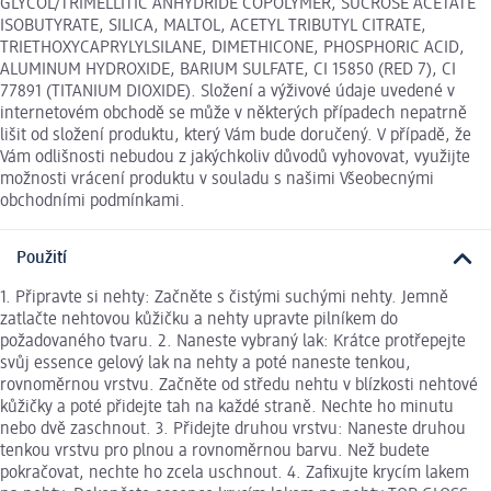
GLYCOL/TRIMELLITIC ANHYDRIDE COPOLYMER, SUCROSE ACETATE
ISOBUTYRATE, SILICA, MALTOL, ACETYL TRIBUTYL CITRATE,
TRIETHOXYCAPRYLYLSILANE, DIMETHICONE, PHOSPHORIC ACID,
ALUMINUM HYDROXIDE, BARIUM SULFATE, CI 15850 (RED 7), CI
77891 (TITANIUM DIOXIDE). Složení a výživové údaje uvedené v
internetovém obchodě se může v některých případech nepatrně
lišit od složení produktu, který Vám bude doručený. V případě, že
Vám odlišnosti nebudou z jakýchkoliv důvodů vyhovovat, využijte
možnosti vrácení produktu v souladu s našimi Všeobecnými
obchodními podmínkami.
Použití
1. Připravte si nehty: Začněte s čistými suchými nehty. Jemně
zatlačte nehtovou kůžičku a nehty upravte pilníkem do
požadovaného tvaru. 2. Naneste vybraný lak: Krátce protřepejte
svůj essence gelový lak na nehty a poté naneste tenkou,
rovnoměrnou vrstvu. Začněte od středu nehtu v blízkosti nehtové
kůžičky a poté přidejte tah na každé straně. Nechte ho minutu
nebo dvě zaschnout. 3. Přidejte druhou vrstvu: Naneste druhou
tenkou vrstvu pro plnou a rovnoměrnou barvu. Než budete
pokračovat, nechte ho zcela uschnout. 4. Zafixujte krycím lakem