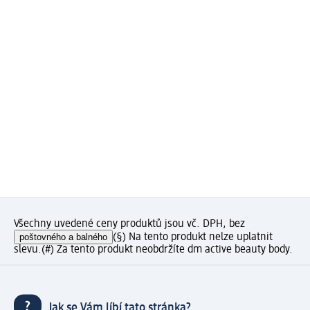
Všechny uvedené ceny produktů jsou vč. DPH, bez
poštovného a balného
(§) Na tento produkt nelze uplatnit
slevu.
(#) Za tento produkt neobdržíte dm active beauty body.
Jak se Vám líbí tato stránka?