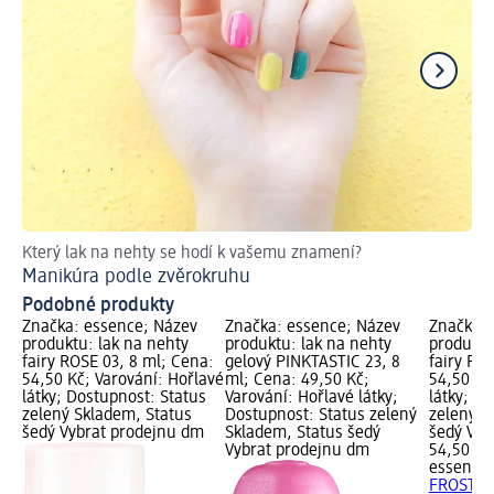
Který lak na nehty se hodí k vašemu znamení?
Ge
Manikúra podle zvěrokruhu
Podobné produkty
Značka: essence; Název
Značka: essence; Název
Značka: 
produktu: lak na nehty
produktu: lak na nehty
produktu
fairy ROSE 03, 8 ml; Cena:
gelový PINKTASTIC 23, 8
fairy FR
54,50 Kč; Varování: Hořlavé
ml; Cena: 49,50 Kč;
54,50 Kč
látky; Dostupnost: Status
Varování: Hořlavé látky;
látky; D
zelený Skladem, Status
Dostupnost: Status zelený
zelený S
šedý Vybrat prodejnu dm
Skladem, Status šedý
šedý Vyb
Vybrat prodejnu dm
54,50 Kč
essence
FROST 01