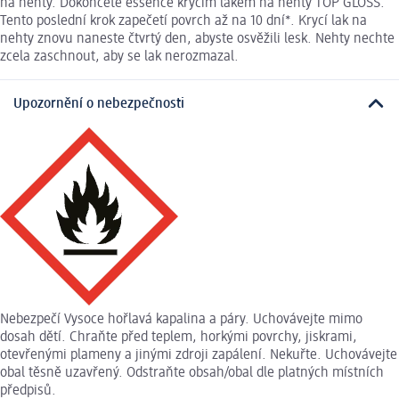
na nehty. Dokončete essence krycím lakem na nehty TOP GLOSS.
Tento poslední krok zapečetí povrch až na 10 dní*. Krycí lak na
nehty znovu naneste čtvrtý den, abyste osvěžili lesk. Nehty nechte
zcela zaschnout, aby se lak nerozmazal.
Upozornění o nebezpečnosti
Nebezpečí Vysoce hořlavá kapalina a páry. Uchovávejte mimo
dosah dětí. Chraňte před teplem, horkými povrchy, jiskrami,
otevřenými plameny a jinými zdroji zapálení. Nekuřte. Uchovávejte
obal těsně uzavřený. Odstraňte obsah/obal dle platných místních
předpisů.