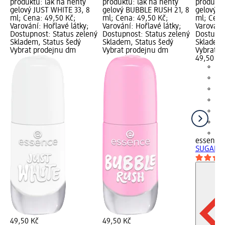
produktu: lak na nehty
produktu: lak na nehty
produktu
gelový JUST WHITE 33, 8
gelový BUBBLE RUSH 21, 8
gelový S
ml; Cena: 49,50 Kč;
ml; Cena: 49,50 Kč;
ml; Cena
Varování: Hořlavé látky;
Varování: Hořlavé látky;
Varování:
Dostupnost: Status zelený
Dostupnost: Status zelený
Dostupno
Skladem, Status šedý
Skladem, Status šedý
Skladem,
Vybrat prodejnu dm
Vybrat prodejnu dm
Vybrat p
49,50 Kč
+1
essence
SUGAR B
49,50 Kč
49,50 Kč