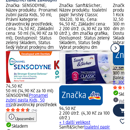
Zákazníci také zakoupili
Značka: SENSODYNE;
Značka: Sanft&Sicher;
Značka: 
Název produktu: Pronamel
Název produktu: toaletní
produktu
zubní pasta Kids, 50 ml;
papír 3vrstvý Classic
1 Kick It
Právní kategorie:
10x220, 10 ks; Cena:
32,50 Kč
zdravotnický prostředek;
94,50 Kč; Základní cena:
300 ml (1
Cena: 74,50 Kč; Základní
2 200 útrž. (4,30 Kč za 100
dm značk
cena: 50 ml (14,90 Kč za 10
útrž.); dm značka grafika;
Dostupno
ml); Dostupnost: Status
Dostupnost: Status zelený
Skladem,
zelený Skladem, Status
Skladem, Status šedý
Vybrat p
šedý Vybrat prodejnu dm
Vybrat prodejnu dm
32,50 Kč
300 ml (
Balea
spr
It, 300 m
74,50 Kč
50 ml (14,90 Kč za 10 ml)
Skla
SENSODYNE
Pronamel
zubní pasta Kids, 50
Vybra
ml
zdravotnický prostředek
94,50 Kč
(14)
2 200 útrž. (4,30 Kč za 100
útrž.)
Upozornění
+ 1 další velikost
Skladem
Sanft&Sicher
toaletní papír