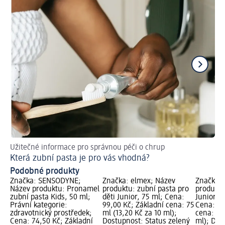
Užitečné informace pro správnou péči o chrup
Pře
Která zubní pasta je pro vás vhodná?
Ja
Podobné produkty
Značka: SENSODYNE;
Značka: elmex; Název
Značka: 
Název produktu: Pronamel
produktu: zubní pasta pro
produktu
zubní pasta Kids, 50 ml;
děti Junior, 75 ml; Cena:
Junior 2
Právní kategorie:
99,00 Kč; Základní cena: 75
Cena: 12
zdravotnický prostředek;
ml (13,20 Kč za 10 ml);
cena: 15
Cena: 74,50 Kč; Základní
Dostupnost: Status zelený
ml); Dos