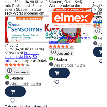
cena: 50 ml (14,90 Kč za 10
Skladem, Status šedý
zelený S
ml); Dostupnost: Status
Vybrat prodejnu dm
šedý Vyb
zelený Skladem, Status
129,00 K
šedý Vybrat prodejnu dm
150 ml (8
elmex
zu
2x75 ml,
99,00 Kč
Upoz
75 ml (13,20 Kč za 10 ml)
elmex
zubní pasta pro děti
Skla
Junior, 75 ml
Vybra
74,50 Kč
(10)
50 ml (14,90 Kč za 10 ml)
SENSODYNE
Pronamel
Upozornění
zubní pasta Kids, 50
Skladem
ml
zdravotnický prostředek
Vybrat prodejnu dm
(14)
Upozornění
Skladem
Vybrat prodejnu dm