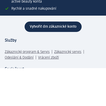
active beauty konta
Rychlé a snadné nakupování
Vytvořit dm zákaznické konto
Služby
Zákaznický program & Servis
Zákaznický servis
Odeslání & Dodání
Vrácení zboží
Společnost
O společnosti
Společenská odpovědnost
Kariéra
Press centrum
Svět dm