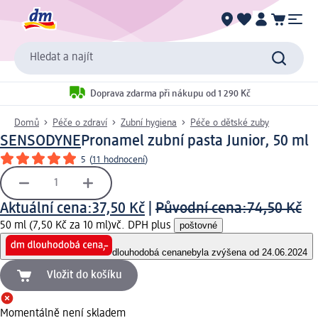
Hledat a najít
Doprava zdarma při nákupu od 1 290 Kč
Domů
Péče o zdraví
Zubní hygiena
Péče o dětské zuby
SENSODYNE
Pronamel zubní pasta Junior, 50 ml
5
(
11 hodnocení
)
Aktuální cena:
37,50 Kč
|
Původní cena:
74,50 Kč
50 ml (7,50 Kč za 10 ml)
vč. DPH plus
poštovné
dlouhodobá cena
nebyla zvýšena od 24.06.2024
Vložit do košíku
Momentálně není skladem