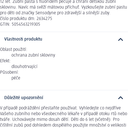
12 let. Zubní pasta s fluoridem pečuje a chrání dětskou zubní
sklovinu. Navíc má svěží mátovou příchuť. Vyzkoušejte zubní pastu
pro děti od značky Sensodyne pro zdravější a silnější zuby.
číslo produktu dm: 2634275
GTIN: 5054563219305
Vlastnosti produktu
Oblast použití:
ochrana zubní skloviny
Efekt:
dlouhotrvající
Působení:
péče
Důležité upozornění
V případě podráždění přestaňte používat. Vyhledejte co nejdříve
Vašeho zubního nebo všeobecného lékaře v případě otoku rtů nebo
tváře. Uchovávejte mimo dosah dětí. Děti do 6 let (včetně): Pro
čištění zubů pod dohledem dospělého použijte množství o velikosti