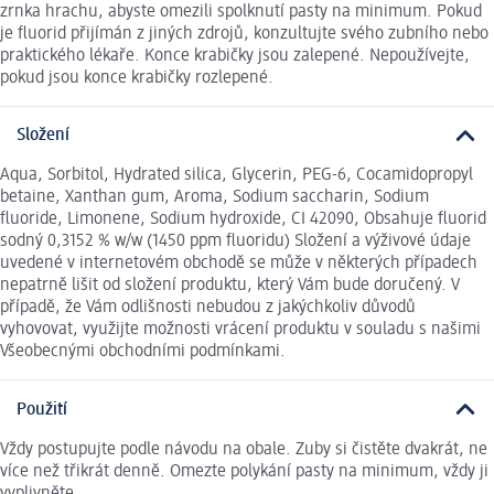
zrnka hrachu, abyste omezili spolknutí pasty na minimum. Pokud
je fluorid přijímán z jiných zdrojů, konzultujte svého zubního nebo
praktického lékaře. Konce krabičky jsou zalepené. Nepoužívejte,
pokud jsou konce krabičky rozlepené.
Složení
Aqua, Sorbitol, Hydrated silica, Glycerin, PEG-6, Cocamidopropyl
betaine, Xanthan gum, Aroma, Sodium saccharin, Sodium
fluoride, Limonene, Sodium hydroxide, CI 42090, Obsahuje fluorid
sodný 0,3152 % w/w (1450 ppm fluoridu) Složení a výživové údaje
uvedené v internetovém obchodě se může v některých případech
nepatrně lišit od složení produktu, který Vám bude doručený. V
případě, že Vám odlišnosti nebudou z jakýchkoliv důvodů
vyhovovat, využijte možnosti vrácení produktu v souladu s našimi
Všeobecnými obchodními podmínkami.
Použití
Vždy postupujte podle návodu na obale. Zuby si čistěte dvakrát, ne
více než třikrát denně. Omezte polykání pasty na minimum, vždy ji
vyplivněte.