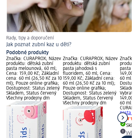
Rady, tipy a doporučení
Pra
Jak poznat zubní kaz u dětí?
Ja
Podobné produkty
Značka: CURAPROX; Název
Značka: CURAPROX; Název
Značka:
produktu: dětská zubní
produktu: dětská zubní
produktu
pasta melounová, 60 ml;
pasta jahodová s
pasta Ja
Cena: 159,00 Kč; Základní
fluoridem, 60 ml; Cena:
149,00 K
cena: 60 ml (26,50 Kč za 10
159,00 Kč; Základní cena:
60 ml (24
ml); Pouze online grafika;
60 ml (26,50 Kč za 10 ml);
Dostupno
Dostupnost: Status zelený
Pouze online grafika;
Skladem,
Skladem, Status červený
Dostupnost: Status zelený
Vybrat p
Všechny prodejny dm
Skladem, Status červený
149,00 K
Všechny prodejny dm
60 ml (2
CURAPR
pasta Ja
Skla
Vybra