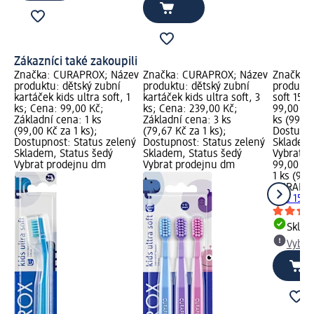
Zákazníci také zakoupili
Značka: CURAPROX; Název
Značka: CURAPROX; Název
Značka:
produktu: dětský zubní
produktu: dětský zubní
produktu
kartáček kids ultra soft, 1
kartáček kids ultra soft, 3
soft 1560
ks; Cena: 99,00 Kč;
ks; Cena: 239,00 Kč;
99,00 Kč
Základní cena: 1 ks
Základní cena: 3 ks
ks (99,00
(99,00 Kč za 1 ks);
(79,67 Kč za 1 ks);
Dostupno
Dostupnost: Status zelený
Dostupnost: Status zelený
Skladem,
Skladem, Status šedý
Skladem, Status šedý
Vybrat p
Vybrat prodejnu dm
Vybrat prodejnu dm
99,00 Kč
1 ks (99,
CURAPR
soft 1560
Skla
Vybra