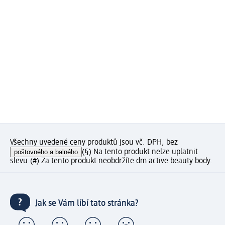
Všechny uvedené ceny produktů jsou vč. DPH, bez
poštovného a balného
(§) Na tento produkt nelze uplatnit
slevu.
(#) Za tento produkt neobdržíte dm active beauty body.
Jak se Vám líbí tato stránka?