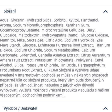
Složení
Aqua, Glycerin, Hydrated Silica, Sorbitol, Xylitol, Panthenol,
Aroma, Sodium Monofluorophosphate, Xanthan Gum,
CocamidopropylBetaine, Microcrystalline Cellulose, Decyl
Glucoside, Maltodextrin, Hydroxyapatite (nano), Glucose Oxidase,
Mannitol, Mica, Sucralose, Citric Acid, Sodium Hydroxide, Zea
Mays Starch, Glucose, Echinacea Purpurea Root Extract, Titanium
Dioxide, Sodium Chloride, Sodium Metabisulfite, Calcium
Carbonate, L-Menthol, Centella Asiatica Extract, Citrus Aurantium
Amara Fruit Extract, Potassium Thiocyanate, Polylysine, Cetyl
Alcohol, Silica, Potassium Chloride, Tin Oxide, Harpagophytum
Procumbens Root Extract, CI 73360 Složení a výživové údaje
uvedené v internetovém obchodě se může v některých případech
nepatrně lišit od složení produktu, který Vám bude doručený. V
případě, že Vám odlišnosti nebudou z jakýchkoliv důvodů
vyhovovat, využijte možnosti vrácení produktu v souladu s našimi
Všeobecnými obchodními podmínkami.
Výrobce / Dodavatel