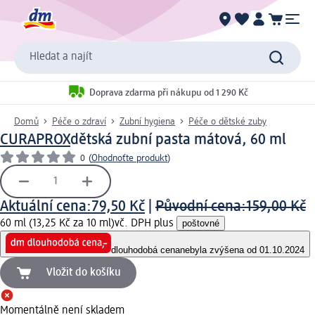
Hledat a najít
Doprava zdarma při nákupu od 1 290 Kč
Domů
Péče o zdraví
Zubní hygiena
Péče o dětské zuby
CURAPROX
dětská zubní pasta mátová, 60 ml
0
(
Ohodnoťte produkt
)
Aktuální cena:
79,50 Kč
|
Původní cena:
159,00 Kč
60 ml (13,25 Kč za 10 ml)
vč. DPH plus
poštovné
dlouhodobá cena
nebyla zvýšena od 01.10.2024
Vložit do košíku
Momentálně není skladem