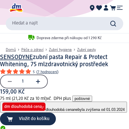
Hledat a najít
Doprava zdarma při nákupu od 1 290 Kč
Domů
Péče o zdraví
Zubní hygiena
Zubní pasty
SENSODYNE
zubní pasta Repair & Protect
Whitening, 75 ml
zdravotnický prostředek
5
(
7 hodnocení
)
159,00 Kč
75 ml (21,20 Kč za 10 ml)
vč. DPH plus
poštovné
dlouhodobá cena
nebyla zvýšena od 01.03.2024
Vložit do košíku