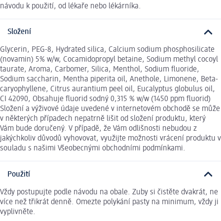
návodu k použití, od lékaře nebo lékárníka.
Složení
Glycerin, PEG-8, Hydrated silica, Calcium sodium phosphosilicate
(novamin) 5% w/w, Cocamidopropyl betaine, Sodium methyl cocoyl
taurate, Aroma, Carbomer, Silica, Menthol, Sodium fluoride,
Sodium saccharin, Mentha piperita oil, Anethole, Limonene, Beta-
caryophyllene, Citrus aurantium peel oil, Eucalyptus globulus oil,
CI 42090, Obsahuje fluorid sodný 0,315 % w/w (1450 ppm fluorid)
Složení a výživové údaje uvedené v internetovém obchodě se může
v některých případech nepatrně lišit od složení produktu, který
Vám bude doručený. V případě, že Vám odlišnosti nebudou z
jakýchkoliv důvodů vyhovovat, využijte možnosti vrácení produktu v
souladu s našimi Všeobecnými obchodními podmínkami.
Použití
Vždy postupujte podle návodu na obale. Zuby si čistěte dvakrát, ne
více než třikrát denně. Omezte polykání pasty na minimum, vždy ji
vyplivněte.