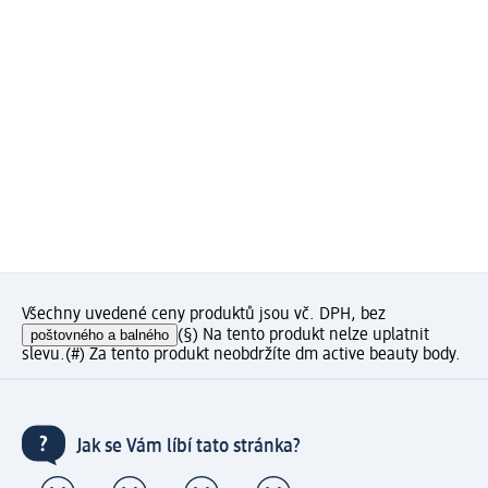
Všechny uvedené ceny produktů jsou vč. DPH, bez
poštovného a balného
(§) Na tento produkt nelze uplatnit
slevu.
(#) Za tento produkt neobdržíte dm active beauty body.
Jak se Vám líbí tato stránka?