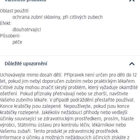
Vlastnosti produktu
Oblast použití:
ochrana zubní skloviny, při citlivých zubech
Efekt:
dlouhotrvající
Působení:
péče
Důležité upozornění
Uchovávejte mimo dosah dětí. Přípravek není určen pro děti do 12
let, pokud jim nebyl doporučen zubním nebo praktickým lékařem.
Citlivé zuby mohou značit skrytý problém, který vyžaduje okamžité
ošetření. Pokud příznaky přetrvávají nebo se zhorší, navštivte
Vašeho zubního lékaře. V případě podráždění přestaňte používat.
Konce krabičky jsou zalepené. Nepoužívejte, pokud jsou konce
krabičky rozlepené. Jakékoliv nežádoucí příhody nebo vedlejší
účinky související se zdravotnickým prostředkem, prosím, hlaste
výrobci, Státnímu ústavu pro kontrolu léčiv, lékárníkovi nebo
Vašemu zubaři. Tento produkt je zdravotnický prostředek.
Informace o účinku a možných nežádoucích účincích získáte z