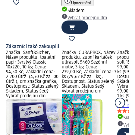
Upozornění
Skladem
Vybrat prodejnu dm
Zákazníci také zakoupili
Značka: Sanft&Sicher;
Značka: CURAPROX; Název
Značka:
Název produktu: toaletní
produktu: zubní kartáček
produktu
papír 3vrstvý Classic
ultrasoft 5460 Sezónní
soft 1560
10x220, 10 ks; Cena:
motiv, 3 ks; Cena:
99,00 Kč
:
94,50 Kč; Základní cena:
239,00 Kč; Základní cena: 3
ks (99,00
00
2 200 útrž. (4,30 Kč za 100
ks (79,67 Kč za 1 ks);
Dostupno
a;
útrž.); dm značka grafika;
Dostupnost: Status zelený
Skladem,
ný
Dostupnost: Status zelený
Skladem, Status šedý
Vybrat p
Skladem, Status šedý
Vybrat prodejnu dm
99,00 Kč
Vybrat prodejnu dm
1 ks (99,
CURAPR
soft 1560
Skla
Vybra