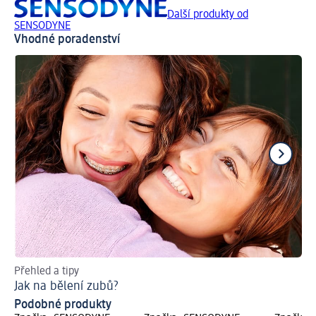
Další produkty od
SENSODYNE
Vhodné poradenství
Přehled a tipy
Už
Jak na bělení zubů?
Kt
Podobné produkty