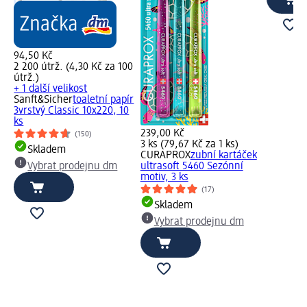
94,50 Kč
2 200 útrž. (4,30 Kč za 100
útrž.)
+ 1 další velikost
Sanft&Sicher
toaletní papír
3vrstvý Classic 10x220, 10
00
ks
239,00 Kč
(150)
3 ks (79,67 Kč za 1 ks)
ír
Skladem
CURAPROX
zubní kartáček
20
Vybrat prodejnu dm
ultrasoft 5460 Sezónní
motiv, 3 ks
(17)
Skladem
Vybrat prodejnu dm