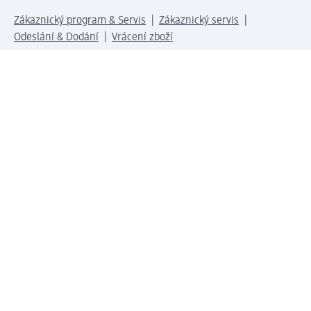
Zákaznický program & Servis
Zákaznický servis
Odeslání & Dodání
Vrácení zboží
Společnost
O společnosti
Společenská odpovědnost
Kariéra
Press centrum
Svět dm
Platební možnosti