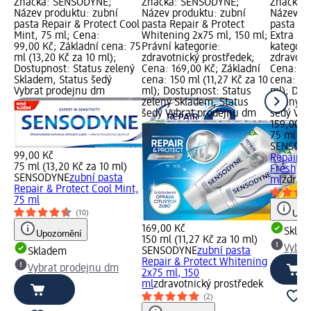
Značka: SENSODYNE;
Značka: SENSODYNE;
Značka:
Název produktu: zubní
Název produktu: zubní
Název pr
pasta Repair & Protect Cool
pasta Repair & Protect
pasta Re
Mint, 75 ml; Cena:
Whitening 2x75 ml, 150 ml;
Extra Fr
99,00 Kč; Základní cena: 75
Právní kategorie:
kategori
ml (13,20 Kč za 10 ml);
zdravotnický prostředek;
zdravotn
Dostupnost: Status zelený
Cena: 169,00 Kč; Základní
Cena: 15
Skladem, Status šedý
cena: 150 ml (11,27 Kč za 10
cena: 75
Vybrat prodejnu dm
ml); Dostupnost: Status
ml); Dos
zelený Skladem, Status
zelený S
šedý Vybrat prodejnu dm
šedý Vyb
159,00 K
75 ml (21
SENSOD
99,00 Kč
Repair &
75 ml (13,20 Kč za 10 ml)
Fresh, 7
SENSODYNE
zubní pasta
ml
zdravo
Repair & Protect Cool Mint,
75 ml
Upoz
(10)
169,00 Kč
Skla
Upozornění
150 ml (11,27 Kč za 10 ml)
Vybra
SENSODYNE
zubní pasta
Skladem
Repair & Protect Whitening
Vybrat prodejnu dm
2x75 ml, 150
ml
zdravotnický prostředek
(2)