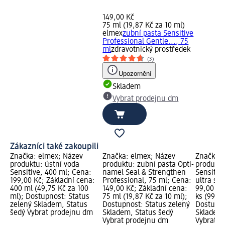
149,00 Kč
75 ml (19,87 Kč za 10 ml)
elmex
zubní pasta Sensitive
Professional Gentle..., 75
ml
zdravotnický prostředek
(3)
Upozornění
Skladem
Vybrat prodejnu dm
Zákazníci také zakoupili
Značka: elmex; Název
Značka: elmex; Název
Značka: 
produktu: ústní voda
produktu: zubní pasta Opti-
produktu
Sensitive, 400 ml; Cena:
namel Seal & Strengthen
Sensitiv
199,00 Kč; Základní cena:
Professional, 75 ml; Cena:
ultra sof
400 ml (49,75 Kč za 100
149,00 Kč; Základní cena:
99,00 Kč
ml); Dostupnost: Status
75 ml (19,87 Kč za 10 ml);
ks (99,00
zelený Skladem, Status
Dostupnost: Status zelený
Dostupno
šedý Vybrat prodejnu dm
Skladem, Status šedý
Skladem,
Vybrat prodejnu dm
Vybrat p