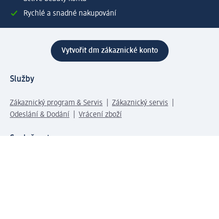
Rychlé a snadné nakupování
Vytvořit dm zákaznické konto
Služby
Zákaznický program & Servis
Zákaznický servis
Odeslání & Dodání
Vrácení zboží
Společnost
O společnosti
Společenská odpovědnost
Kariéra
Press centrum
Svět dm