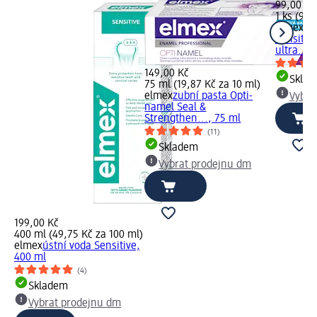
99,00 Kč
1 ks (99,
elmex
zu
Sensitiv
ultra..., 
149,00 Kč
Skla
75 ml (19,87 Kč za 10 ml)
elmex
zubní pasta Opti-
Vybra
namel Seal &
Strengthen..., 75 ml
(11)
Skladem
Vybrat prodejnu dm
199,00 Kč
400 ml (49,75 Kč za 100 ml)
elmex
ústní voda Sensitive,
400 ml
(4)
Skladem
Vybrat prodejnu dm