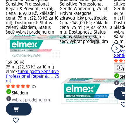
Sensitive Professional
Sensitive Professional
citlivé z
Repair & Prevent, 75 ml;
Gentle Whitening, 75 ml;
Gentle W
Cena: 169,00 Kč; Základní
Právní kategorie:
84,50 Kč
cena: 75 ml (22,53 Kč za 10
zdravotnický prostředek;
ml (11,27
ml); Dostupnost: Status
Cena: 149,00 Kč; Základní
Dostupno
zelený Skladem, Status
cena: 75 ml (19,87 Kč za 10
Skladem,
šedý Vybrat prodejnu dm
ml); Dostupnost: Status
Vybrat p
zelený Skladem, Status
84,50 Kč
šedý Vybrat prodejnu dm
75 ml (11
elmex
zu
citlivé z
Gentle...
169,00 Kč
75 ml (22,53 Kč za 10 ml)
Upoz
elmex
zubní pasta Sensitive
Professional Repair &..., 75
Skla
ml
Vybra
(7)
Skladem
Vybrat prodejnu dm