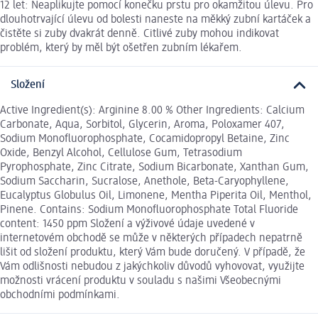
12 let: Neaplikujte pomocí konečku prstu pro okamžitou úlevu. Pro
dlouhotrvající úlevu od bolesti naneste na měkký zubní kartáček a
čistěte si zuby dvakrát denně. Citlivé zuby mohou indikovat
problém, který by měl být ošetřen zubním lékařem.
Složení
Active Ingredient(s): Arginine 8.00 % Other Ingredients: Calcium
Carbonate, Aqua, Sorbitol, Glycerin, Aroma, Poloxamer 407,
Sodium Monofluorophosphate, Cocamidopropyl Betaine, Zinc
Oxide, Benzyl Alcohol, Cellulose Gum, Tetrasodium
Pyrophosphate, Zinc Citrate, Sodium Bicarbonate, Xanthan Gum,
Sodium Saccharin, Sucralose, Anethole, Beta-Caryophyllene,
Eucalyptus Globulus Oil, Limonene, Mentha Piperita Oil, Menthol,
Pinene. Contains: Sodium Monofluorophosphate Total Fluoride
content: 1450 ppm Složení a výživové údaje uvedené v
internetovém obchodě se může v některých případech nepatrně
lišit od složení produktu, který Vám bude doručený. V případě, že
Vám odlišnosti nebudou z jakýchkoliv důvodů vyhovovat, využijte
možnosti vrácení produktu v souladu s našimi Všeobecnými
obchodními podmínkami.