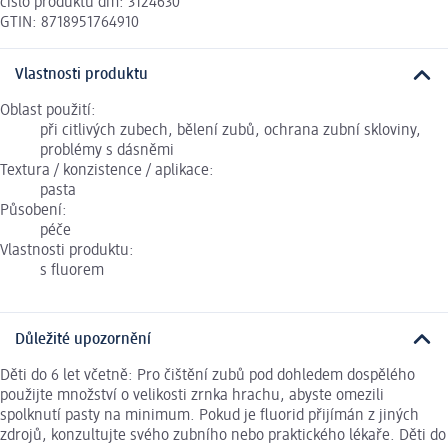
číslo produktu dm: 3124630
GTIN: 8718951764910
Vlastnosti produktu
Oblast použití:
při citlivých zubech, bělení zubů, ochrana zubní skloviny,
problémy s dásněmi
Textura / konzistence / aplikace:
pasta
Působení:
péče
Vlastnosti produktu:
s fluorem
Důležité upozornění
Děti do 6 let včetně: Pro čištění zubů pod dohledem dospělého
použijte množství o velikosti zrnka hrachu, abyste omezili
spolknutí pasty na minimum. Pokud je fluorid přijímán z jiných
zdrojů, konzultujte svého zubního nebo praktického lékaře. Děti do