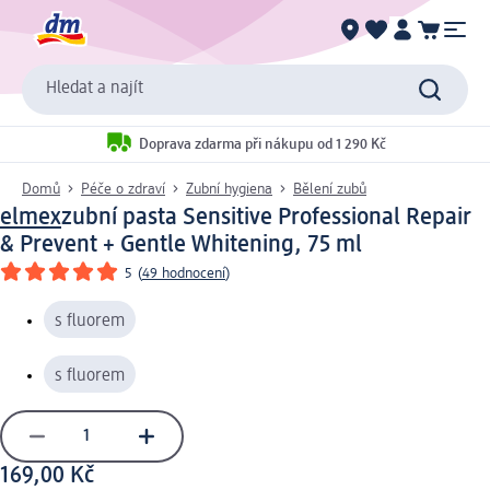
Hledat a najít
Doprava zdarma při nákupu od 1 290 Kč
Domů
Péče o zdraví
Zubní hygiena
Bělení zubů
elmex
zubní pasta Sensitive Professional Repair
& Prevent + Gentle Whitening, 75 ml
5
(
49 hodnocení
)
s fluorem
s fluorem
169,00 Kč