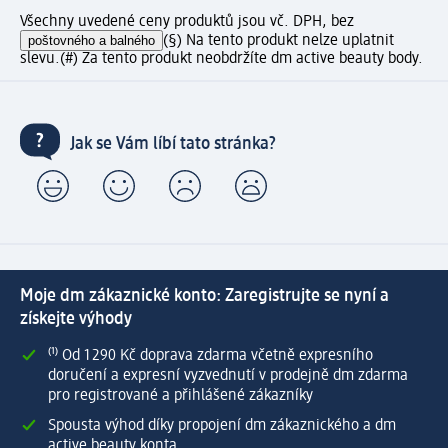
Všechny uvedené ceny produktů jsou vč. DPH, bez
poštovného a balného
(§) Na tento produkt nelze uplatnit
slevu.
(#) Za tento produkt neobdržíte dm active beauty body.
Jak se Vám líbí tato stránka?
Moje dm zákaznické konto: Zaregistrujte se nyní a
získejte výhody
⁽¹⁾ Od 1 290 Kč doprava zdarma včetně expresního
doručení a expresní vyzvednutí v prodejně dm zdarma
pro registrované a přihlášené zákazníky
Spousta výhod díky propojení dm zákaznického a dm
active beauty konta