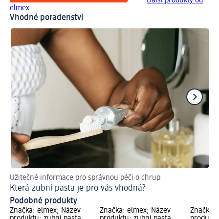
Další produkty od
elmex
Vhodné poradenství
Užitečné informace pro správnou péči o chrup
Pře
Která zubní pasta je pro vás vhodná?
Ja
Podobné produkty
Značka: elmex; Název
Značka: elmex; Název
Značka: 
produktu: zubní pasta
produktu: zubní pasta
produktu