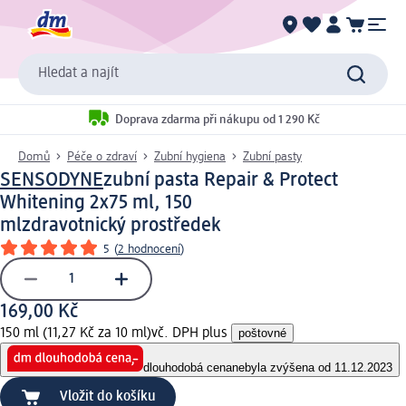
Hledat a najít
Doprava zdarma při nákupu od 1 290 Kč
Domů
Péče o zdraví
Zubní hygiena
Zubní pasty
SENSODYNE
zubní pasta Repair & Protect
Whitening 2x75 ml, 150
ml
zdravotnický prostředek
5
(
2 hodnocení
)
169,00 Kč
150 ml (11,27 Kč za 10 ml)
vč. DPH plus
poštovné
dlouhodobá cena
nebyla zvýšena od 11.12.2023
Vložit do košíku