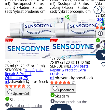
ml); Dostupnost: Status
ml); Dostupnost: Status
Vybrat p
zelený Skladem, Status
zelený Skladem, Status
99,00 Kč
šedý Vybrat prodejnu dm
šedý Vybrat prodejnu dm
75 ml (13
SENSOD
Repair &
75 ml
Upoz
Skla
Vybra
159,00 Kč
159,00 Kč
75 ml (21,20 Kč za 10 ml)
75 ml (21,20 Kč za 10 ml)
SENSODYNE
zubní pasta
SENSODYNE
zubní pasta
Repair & Protect Extra
Repair & Protect
Fresh, 75
Whitening, 75
ml
zdravotnický prostředek
ml
zdravotnický prostředek
(2)
(7)
Upozornění
Upozornění
Skladem
Skladem
Vybrat prodejnu dm
Vybrat prodejnu dm