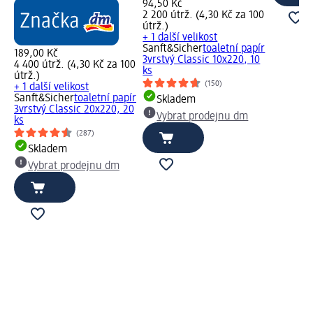
94,50 Kč
2 200 útrž. (4,30 Kč za 100
útrž.)
+ 1 další velikost
Sanft&Sicher
toaletní papír
189,00 Kč
3vrstvý Classic 10x220, 10
4 400 útrž. (4,30 Kč za 100
ks
útrž.)
(150)
+ 1 další velikost
Sanft&Sicher
toaletní papír
Skladem
3vrstvý Classic 20x220, 20
Vybrat prodejnu dm
ks
(287)
Skladem
Vybrat prodejnu dm