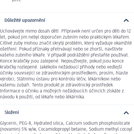
péče
Důležité upozornění
Uchovávejte mimo dosah dětí. Přípravek není určen pro děti do 12
let, pokud jim nebyl doporučen zubním nebo praktickým lékařem.
Citlivé zuby mohou značit skrytý problém, který vyžaduje okamžité
ošetření. Pokud příznaky přetrvávají nebo se zhorší, navštivte
vašeho zubního lékaře. V případě podráždění přestaňte používat.
Konce krabičky jsou zalepené. Nepoužívejte, pokud jsou konce
krabičky rozlepené. Jakékoliv nežádoucí příhody nebo vedlejší
účinky související se zdravotnickým prostředkem, prosím, hlaste
výrobci, Státnímu ústavu pro kontrolu léčiv, lékárníkovi nebo
vašemu zubaři. Tento produkt je zdravotnický prostředek.
Informace o účinku a možných nežádoucích účincích získáte z
návodu k použití, od lékaře nebo lékárníka.
Složení
Glycerin, PEG-8, Hydrated silica, Calcium sodium phosphosilicate
(novamin) 5% w/w, Cocamidopropyl betaine, Sodium methyl cocoyl