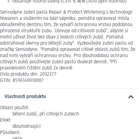
obsahuje fluorid sodný 0,315 % w/w (1450 ppm fluoridu)
Sensodyne zubní pasta Repair & Protect Whitening s technologií
Novamin a složením na bázi vápníku, pomáhá opravovat místa
obnaženého dentinu tím, že vytváří ochrannou vrstvu podobnou
přirozené struktuře zubu. Ulevuje od citlivosti zubů¹, abyste si
mohli užívat život bez obav z bolesti citlivých zubů. Pomáhá
odstraňovat skvrny pro bělejší zuby². Vyzkoušejte zubní pastu od
značky Sensodyne. ¹Pomáhá opravovat citlivé oblasti zubů tím, že
nad nimi vytváří ochrannou vrstvu. Pro dlouhodobou ochranu
citlivých zubů používejte zubní pastu dvakrát denně. ²Při
pravidelném čištění zubů 2x denně.
číslo produktu dm: 2032377
GTIN: 8596149010007
Vlastnosti produktu
Oblast použití:
bělení zubů, při citlivých zubech
Efekt:
dlouhotrvající
Působení: