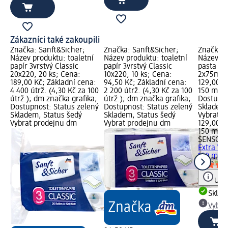
Zákazníci také zakoupili
Značka: Sanft&Sicher;
Značka: Sanft&Sicher;
Značka:
Název produktu: toaletní
Název produktu: toaletní
Název pr
papír 3vrstvý Classic
papír 3vrstvý Classic
pasta Ex
20x220, 20 ks; Cena:
10x220, 10 ks; Cena:
2x75ml, 
189,00 Kč; Základní cena:
94,50 Kč; Základní cena:
129,00 K
4 400 útrž. (4,30 Kč za 100
2 200 útrž. (4,30 Kč za 100
150 ml (8
útrž.); dm značka grafika;
útrž.); dm značka grafika;
Dostupno
Dostupnost: Status zelený
Dostupnost: Status zelený
Skladem,
Skladem, Status šedý
Skladem, Status šedý
Vybrat p
Vybrat prodejnu dm
Vybrat prodejnu dm
129,00 K
150 ml (8
SENSOD
Extra Wh
150 ml
Upoz
Skla
Vybra