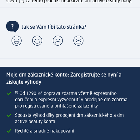
slevu.
(#) Za tento produkt neobdržíte dm active beauty body.
Jak se Vám líbí tato stránka?
Moje dm zákaznické konto: Zaregistrujte se nyní a
získejte výhody
⁽¹⁾ Od 1 290 Kč doprava zdarma včetně expresního
doručení a expresní vyzvednutí v prodejně dm zdarma
pro registrované a přihlášené zákazníky
Spousta výhod díky propojení dm zákaznického a dm
active beauty konta
Rychlé a snadné nakupování