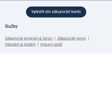
Vytvořit dm zákaznické konto
Služby
Zákaznický program & Servis
Zákaznický servis
Odeslání & Dodání
Vrácení zboží
Společnost
O společnosti
Společenská odpovědnost
Kariéra
Press centrum
Svět dm