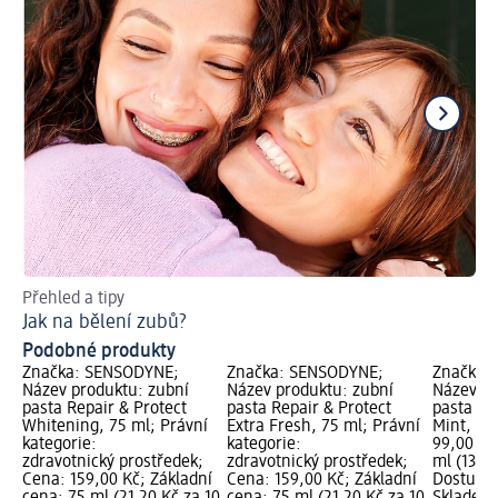
Přehled a tipy
Už
Jak na bělení zubů?
Kt
Podobné produkty
Značka: SENSODYNE;
Značka: SENSODYNE;
Značka:
Název produktu: zubní
Název produktu: zubní
Název pr
pasta Repair & Protect
pasta Repair & Protect
pasta Re
Whitening, 75 ml; Právní
Extra Fresh, 75 ml; Právní
Mint, 75
kategorie:
kategorie:
99,00 Kč
zdravotnický prostředek;
zdravotnický prostředek;
ml (13,20
Cena: 159,00 Kč; Základní
Cena: 159,00 Kč; Základní
Dostupno
cena: 75 ml (21,20 Kč za 10
cena: 75 ml (21,20 Kč za 10
Skladem,