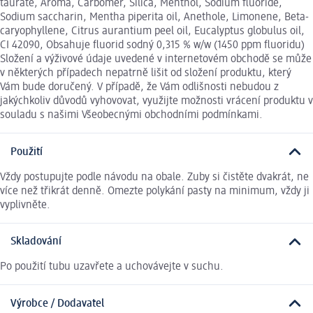
taurate, Aroma, Carbomer, Silica, Menthol, Sodium fluoride,
Sodium saccharin, Mentha piperita oil, Anethole, Limonene, Beta-
caryophyllene, Citrus aurantium peel oil, Eucalyptus globulus oil,
CI 42090, Obsahuje fluorid sodný 0,315 % w/w (1450 ppm fluoridu)
Složení a výživové údaje uvedené v internetovém obchodě se může
v některých případech nepatrně lišit od složení produktu, který
Vám bude doručený. V případě, že Vám odlišnosti nebudou z
jakýchkoliv důvodů vyhovovat, využijte možnosti vrácení produktu v
souladu s našimi Všeobecnými obchodními podmínkami.
Použití
Vždy postupujte podle návodu na obale. Zuby si čistěte dvakrát, ne
více než třikrát denně. Omezte polykání pasty na minimum, vždy ji
vyplivněte.
Skladování
Po použití tubu uzavřete a uchovávejte v suchu.
Výrobce / Dodavatel