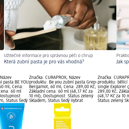
Užitečné informace pro správnou péči o chrup
Prakti
Která zubní pasta je pro vás vhodná?
Jak s
 Název
Značka: CURAPROX; Název
Značka: CURAPR
ní pasta BE YOU
produktu: Be you zubní pasta Grep-
produktu: bělící
60 ml; Cena:
Bergamot, 60 ml; Cena: 289,00 Kč;
single Explorer 
cena: 60 ml
Základní cena: 60 ml (48,17 Kč za
289,00 Kč; Zákl
 Dostupnost:
10 ml); Dostupnost: Status zelený
(48,17 Kč za 10 
em, Status šedý
Skladem, Status šedý Vybrat
Status zelený S