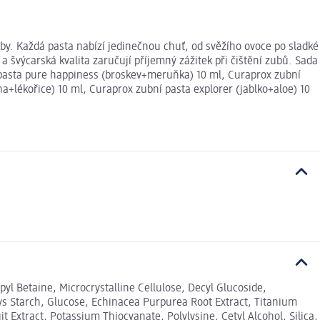
by. Každá pasta nabízí jedinečnou chuť, od svěžího ovoce po sladké
a švýcarská kvalita zaručují příjemný zážitek při čištění zubů. Sada
í pasta pure happiness (broskev+meruňka) 10 ml, Curaprox zubní
a+lékořice) 10 ml, Curaprox zubní pasta explorer (jablko+aloe) 10
l Betaine, Microcrystalline Cellulose, Decyl Glucoside,
ys Starch, Glucose, Echinacea Purpurea Root Extract, Titanium
 Extract, Potassium Thiocyanate, Polylysine, Cetyl Alcohol, Silica,