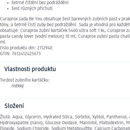
šetrné čištění bez podráždění
šest různých příchutí
Curaprox sada Be You obsahuje šest barevných zubních past v prakt
tóny, a šetrně čistí zuby bez podráždění. Sada je vhodná pro každéh
obsahuje: Curaprox zubní kartáček 5460 ultra soft 1 ks, Curaprox 
pasta candy lover (vodní meloun) 10 ml, Curaprox zubní pasta chall
ml.
číslo produktu dm: 2112940
GTIN: 7612412425673
Vlastnosti produktu
Tvrdost zubního kartáčku:
měkký
Složení
Žlutá: Aqua, Glycerin, Hydrated Silica, Sorbitol, Xylitol, Panthe
Hydroxyapatite (nano), Glucose Oxidase, Mannitol, Maltodextrin, M
Dioxide, Sodium Chloride, Sodium Metabisulfite, Calcium Carbonate,