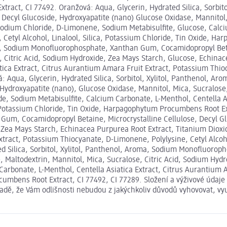
ract, CI 77492. Oranžová: Aqua, Glycerin, Hydrated Silica, Sorbit
Decyl Glucoside, Hydroxyapatite (nano) Glucose Oxidase, Mannitol, 
odium Chloride, D-Limonene, Sodium Metabisulfite, Glucose, Calciu
 Cetyl Alcohol, Linalool, Silica, Potassium Chloride, Tin Oxide, H
oma, Sodium Monofluorophosphate, Xanthan Gum, Cocamidopropyl Betai
, Citric Acid, Sodium Hydroxide, Zea Mays Starch, Glucose, Echinac
ica Extract, Citrus Aurantium Amara Fruit Extract, Potassium Thiocy
: Aqua, Glycerin, Hydrated Silica, Sorbitol, Xylitol, Panthenol,
, Hydroxyapatite (nano), Glucose Oxidase, Mannitol, Mica, Sucralose
e, Sodium Metabisulfite, Calcium Carbonate, L-Menthol, Centella A
 Potassium Chloride, Tin Oxide, Harpagophytum Procumbens Root Extr
um, Cocamidopropyl Betaine, Microcrystalline Cellulose, Decyl Glu
, Zea Mays Starch, Echinacea Purpurea Root Extract, Titanium Dioxi
xtract, Potassium Thiocyanate, D-Limonene, Polylysine, Cetyl Alcoh
ed Silica, Sorbitol, Xylitol, Panthenol, Aroma, Sodium Monofluoro
, Maltodextrin, Mannitol, Mica, Sucralose, Citric Acid, Sodium Hyd
arbonate, L-Menthol, Centella Asiatica Extract, Citrus Aurantium A
ocumbens Root Extract, CI 77492, CI 77289. Složení a výživové úda
ípadě, že Vám odlišnosti nebudou z jakýchkoliv důvodů vyhovovat, v