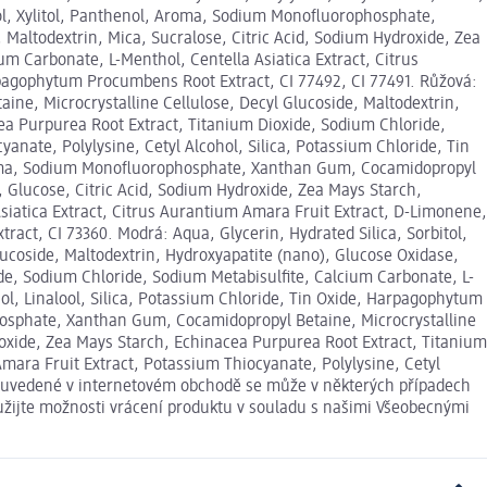
ol, Xylitol, Panthenol, Aroma, Sodium Monofluorophosphate,
Maltodextrin, Mica, Sucralose, Citric Acid, Sodium Hydroxide, Zea
m Carbonate, L-Menthol, Centella Asiatica Extract, Citrus
arpagophytum Procumbens Root Extract, CI 77492, CI 77491. Růžová:
ne, Microcrystalline Cellulose, Decyl Glucoside, Maltodextrin,
ea Purpurea Root Extract, Titanium Dioxide, Sodium Chloride,
anate, Polylysine, Cetyl Alcohol, Silica, Potassium Chloride, Tin
 Aroma, Sodium Monofluorophosphate, Xanthan Gum, Cocamidopropyl
, Glucose, Citric Acid, Sodium Hydroxide, Zea Mays Starch,
siatica Extract, Citrus Aurantium Amara Fruit Extract, D-Limonene,
act, CI 73360. Modrá: Aqua, Glycerin, Hydrated Silica, Sorbitol,
coside, Maltodextrin, Hydroxyapatite (nano), Glucose Oxidase,
de, Sodium Chloride, Sodium Metabisulfite, Calcium Carbonate, L-
ol, Linalool, Silica, Potassium Chloride, Tin Oxide, Harpagophytum
phosphate, Xanthan Gum, Cocamidopropyl Betaine, Microcrystalline
roxide, Zea Mays Starch, Echinacea Purpurea Root Extract, Titanium
mara Fruit Extract, Potassium Thiocyanate, Polylysine, Cetyl
je uvedené v internetovém obchodě se může v některých případech
yužijte možnosti vrácení produktu v souladu s našimi Všeobecnými