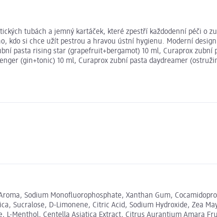
ických tubách a jemný kartáček, které zpestří každodenní péči o zu
o, kdo si chce užít pestrou a hravou ústní hygienu. Moderní design 
zubní pasta rising star (grapefruit+bergamot) 10 ml, Curaprox zubn
enger (gin+tonic) 10 ml, Curaprox zubní pasta daydreamer (ostružin
nol, Aroma, Sodium Monofluorophosphate, Xanthan Gum, Cocamidopropy
ica, Sucralose, D-Limonene, Citric Acid, Sodium Hydroxide, Zea Ma
 L-Menthol, Centella Asiatica Extract, Citrus Aurantium Amara Fruit