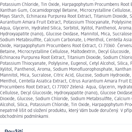
Potassium Chloride, Tin Oxide, Harpagophytum Procumbens Root Ext
Xanthan Gum, Cocamidopropyl Betaine, Microcrystalline Cellulose, 
Mays Starch, Echinacea Purpurea Root Extract, Titanium Dioxide, S
Aurantium Amara Fruit Extract, Potassium Thiocyanate, Polylysine,
Aqua, Glycerin, Hydrated Silica, Sorbitol, Xylitol, Panthenol, Ar
Hydroxyapatite (nano), Glucose Oxidase, Mannitol, Mica, Sucralose
Sodium Metabisulfite, Calcium Carbonate, L-Menthol, Centella Asiat
Oxide, Harpagophytum Procumbens Root Extract, CI 73360. Červená
Betaine, Microcrystalline Cellulose, Maltodextrin, Decyl Glucoside
Echinacea Purpurea Root Extract, Titanium Dioxide, Sodium Chlorid
Potassium Thiocyanate, Polylysine, Eugenol, Cetyl Alcohol, Silica,
Xylitol, Panthenol, Aroma, Sodium Monofluorophosphate, Xanthan G
Mannitol, Mica, Sucralose, Citric Acid, Glucose, Sodium Hydroxide
Menthol, Centella Asiatica Extract, Citrus Aurantium Amara Fruit E
Procumbens Root Extract, CI 77007 Zelená: Aqua, Glycerin, Hydrat
Cellulose, Decyl Glucoside, Hydroxyapatite (nano), Glucose Oxidase
Dioxide, Glucose, Sodium Chloride, Sodium Metabisulfite, Calcium C
Alcohol, Silica, Potassium Chloride, Tin Oxide, Harpagophytum Pr
nepatrně lišit od složení produktu, který Vám bude doručený. V př
obchodními podmínkami.