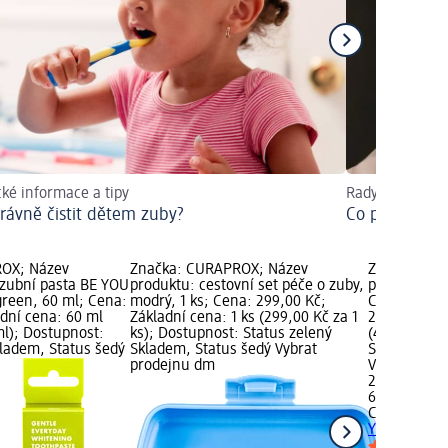
cké informace a tipy
Rady a doporuč
právně čistit dětem zuby?
Co pomáhá na
OX; Název
Značka: CURAPROX; Název
Značka: CU
 zubní pasta BE YOU
produktu: cestovní set péče o zuby,
produktu: b
green, 60 ml; Cena:
modrý, 1 ks; Cena: 299,00 Kč;
Candy Lover
adní cena: 60 ml
Základní cena: 1 ks (299,00 Kč za 1
289,00 Kč; 
ml); Dostupnost:
ks); Dostupnost: Status zelený
(48,17 Kč za
kladem, Status šedý
Skladem, Status šedý Vybrat
Status zele
prodejnu dm
Vybrat pro
289,00 Kč
60 ml (48,17
CURAPROX
b
YOU Candy L