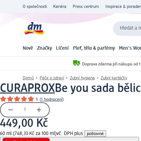
O společnosti
Kariéra
Press centrum
Inspirace & poraden
Hledat a n
Nově
Značky
Líčení
Pleť, tělo & parfémy
Men's Wor
Doprava zdarma při nákupu od 1
Domů
Péče o zdraví
Zubní hygiena
Zubní kartáčky
CURAPROX
Be you sada bělic
5
(
1 hodnocení
)
449,00 Kč
60 ml (748,33 Kč za 100 ml)
vč. DPH plus
poštovné