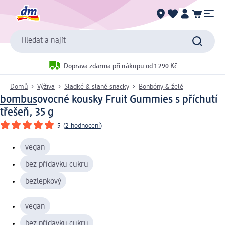
Hledat a najít
Doprava zdarma při nákupu od 1 290 Kč
Domů
Výživa
Sladké & slané snacky
Bonbóny & želé
bombus
ovocné kousky Fruit Gummies s příchutí
třešeň, 35 g
5
(
2 hodnocení
)
vegan
bez přídavku cukru
bezlepkový
vegan
bez přídavku cukru