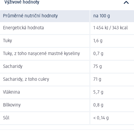
Výživové hodnoty
Průměrné nutriční hodnoty
na 100 g
Energetická hodnota
1 454 kJ / 343 kcal
Tuky
1,6 g
Tuky, z toho nasycené mastné kyseliny
0,7 g
Sacharidy
75 g
Sacharidy, z toho cukry
71 g
Vláknina
5,7 g
Bílkoviny
0,8 g
Sůl
< 0,14 g