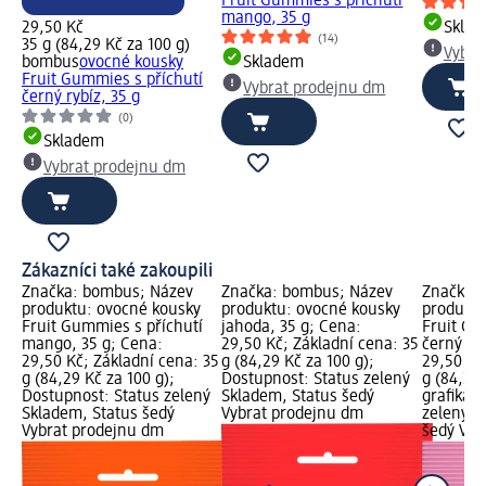
Fruit Gummies s příchutí
mango, 35 g
29,50 Kč
Skla
(14)
35 g (84,29 Kč za 100 g)
Vybra
bombus
ovocné kousky
Skladem
Fruit Gummies s příchutí
Vybrat prodejnu dm
černý rybíz, 35 g
(0)
Skladem
Vybrat prodejnu dm
Zákazníci také zakoupili
Značka: bombus; Název
Značka: bombus; Název
Značka:
produktu: ovocné kousky
produktu: ovocné kousky
produktu
Fruit Gummies s příchutí
jahoda, 35 g; Cena:
Fruit Gu
mango, 35 g; Cena:
29,50 Kč; Základní cena: 35
černý ryb
29,50 Kč; Základní cena: 35
g (84,29 Kč za 100 g);
29,50 Kč
g (84,29 Kč za 100 g);
Dostupnost: Status zelený
g (84,29
Dostupnost: Status zelený
Skladem, Status šedý
grafika;
Skladem, Status šedý
Vybrat prodejnu dm
zelený S
Vybrat prodejnu dm
šedý Vyb