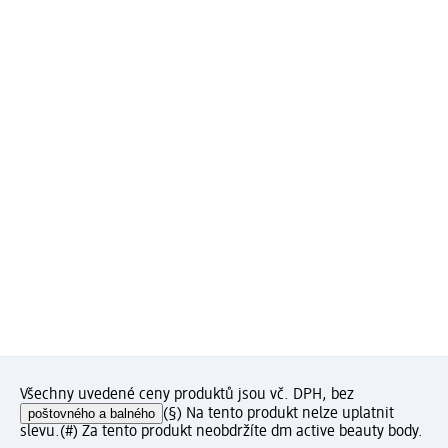
Všechny uvedené ceny produktů jsou vč. DPH, bez
poštovného a balného
(§) Na tento produkt nelze uplatnit
slevu.
(#) Za tento produkt neobdržíte dm active beauty body.