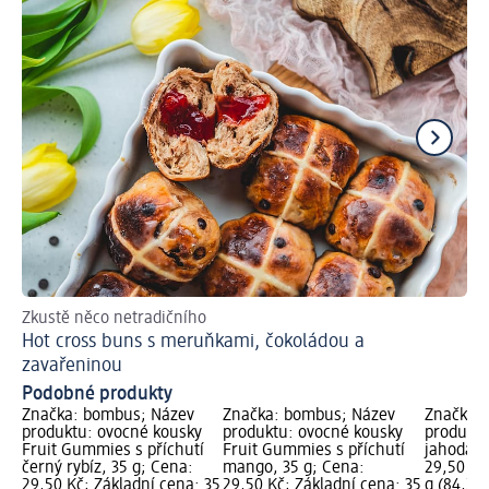
Zkustě něco netradičního
To
Hot cross buns s meruňkami, čokoládou a
Ve
zavařeninou
Podobné produkty
Značka: bombus; Název
Značka: bombus; Název
Značka:
produktu: ovocné kousky
produktu: ovocné kousky
produktu
Fruit Gummies s příchutí
Fruit Gummies s příchutí
jahoda, 
černý rybíz, 35 g; Cena:
mango, 35 g; Cena:
29,50 Kč
29,50 Kč; Základní cena: 35
29,50 Kč; Základní cena: 35
g (84,29 