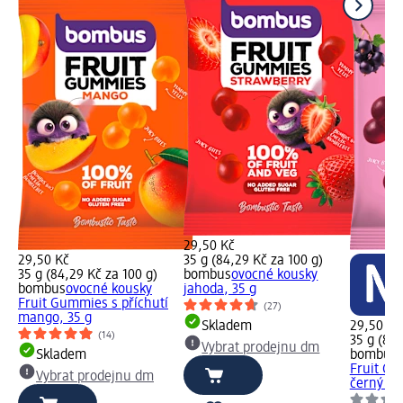
29,50 Kč
29,50 Kč
35 g (84,29 Kč za 100 g)
35 g (84,29 Kč za 100 g)
bombus
ovocné kousky
bombus
ovocné kousky
jahoda, 35 g
Fruit Gummies s příchutí
(27)
mango, 35 g
Skladem
29,50 Kč
(14)
35 g (84,
Vybrat prodejnu dm
Skladem
bombus
Fruit Gu
Vybrat prodejnu dm
černý ryb