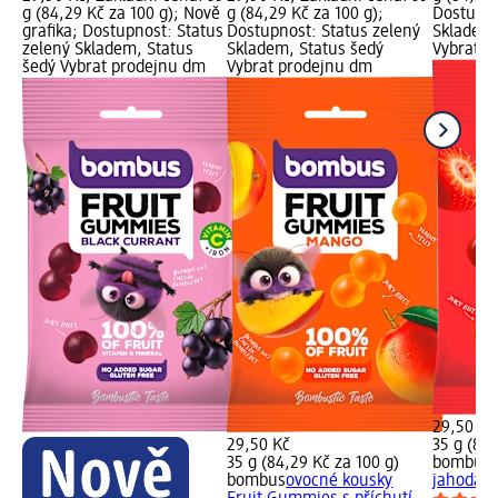
g (84,29 Kč za 100 g); Nově
g (84,29 Kč za 100 g);
Dostupno
grafika; Dostupnost: Status
Dostupnost: Status zelený
Skladem,
zelený Skladem, Status
Skladem, Status šedý
Vybrat p
šedý Vybrat prodejnu dm
Vybrat prodejnu dm
29,50 Kč
29,50 Kč
35 g (84,
35 g (84,29 Kč za 100 g)
bombus
bombus
ovocné kousky
jahoda, 