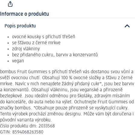
Informace o produktu
Popis produktu
ovocné kousky s příchutí třešeň
se šťávou z černé mrkve
zdroj vlákniny
bez přidaného cukru, barviv a konzervantů
vegan
bombus Fruit Gummies s příchutí třešeň vás dostanou svou vůní a
svěží ovocnou chutí. Obsahují 100 % ovocné složky a šťávu z černé
mrkve. Navíc v nich nenajdete žádný přidaný cukr*, jsou bez barviv
a konzervantů. Obsahují vlákninu, jsou veganské a přirozeně
bezlepkové. Jsou ideální odměnou pro školáky, zdravým mlsáním
do kanceláře, do auta nebo na výlet. Ochutnejte Fruit Gummies od
značky bombus. *Obsahuje pouze přirozeně se vyskytující cukry.
Tento výrobek prochází změnou designu. Může vám být doručena i
původní varianta výrobku.
číslo produktu dm: 2033568
GTIN: 8594068263580