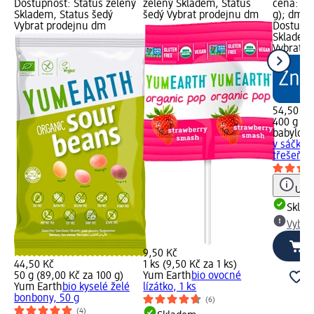
Dostupnost: Status zelený
zelený Skladem, Status
cena: 400
Skladem, Status šedý
šedý Vybrat prodejnu dm
g); dm z
Vybrat prodejnu dm
Dostupno
Skladem,
Vybrat p
54,50 Kč
400 g (13
babylove
v sáčku 
třešeň...
Upoz
Skla
Vybra
9,50 Kč
44,50 Kč
1 ks (9,50 Kč za 1 ks)
50 g (89,00 Kč za 100 g)
Yum Earth
bio ovocné
Yum Earth
bio kyselé želé
lízátko, 1 ks
bonbony, 50 g
(6)
(4)