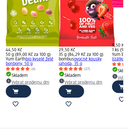
9,50 Kč
44,50 Kč
29,50 Kč
1 ks (9,5
50 g (89,00 Kč za 100 g)
35 g (84,29 Kč za 100 g)
Yum Ear
Yum Earth
bio kyselé želé
bombus
ovocné kousky
lízátko, 1
bonbony, 50 g
jahoda, 35 g
(4)
(27)
Skla
Skladem
Skladem
Vybra
Vybrat prodejnu dm
Vybrat prodejnu dm