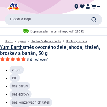
Hledat a najít
Doprava zdarma při nákupu od 1 290 Kč
Domů
Výživa
Sladké & slané snacky
Bonbóny & želé
Yum Earth
směs ovocného želé jahoda, třešeň,
broskev a banán, 50 g
5
(
3 hodnocení
)
vegan
BIO
bez barviv
bezlepkový
bez konzervačních látek