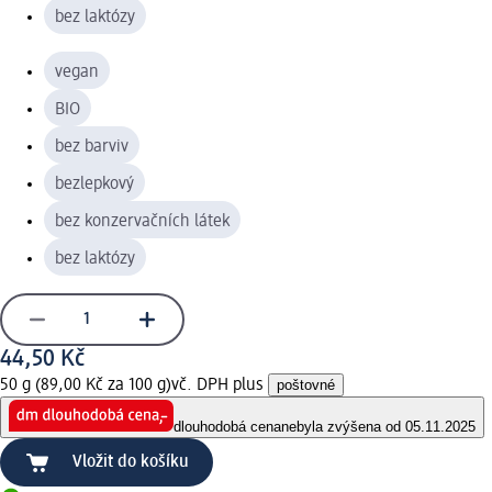
bez laktózy
vegan
BIO
bez barviv
bezlepkový
bez konzervačních látek
bez laktózy
44,50 Kč
50 g (89,00 Kč za 100 g)
vč. DPH plus
poštovné
dlouhodobá cena
nebyla zvýšena od 05.11.2025
Vložit do košíku