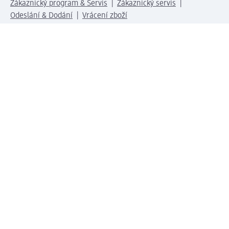
Zákaznický program & Servis
Zákaznický servis
Odeslání & Dodání
Vrácení zboží
Společnost
O společnosti
Společenská odpovědnost
Kariéra
Press centrum
Svět dm
Platební možnosti