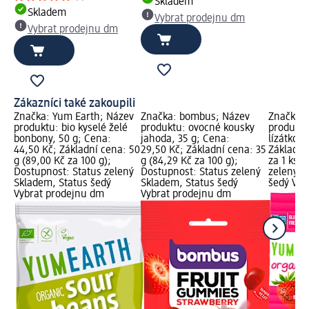
Skladem
Skladem
Vybrat prodejnu dm
Vybrat prodejnu dm
Zákazníci také zakoupili
Značka: Yum Earth; Název
Značka: bombus; Název
Značka: 
produktu: bio kyselé želé
produktu: ovocné kousky
produktu
bonbony, 50 g; Cena:
jahoda, 35 g; Cena:
lízátko, 
44,50 Kč; Základní cena: 50
29,50 Kč; Základní cena: 35
Základní 
g (89,00 Kč za 100 g);
g (84,29 Kč za 100 g);
za 1 ks);
Dostupnost: Status zelený
Dostupnost: Status zelený
zelený S
Skladem, Status šedý
Skladem, Status šedý
šedý Vyb
Vybrat prodejnu dm
Vybrat prodejnu dm