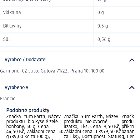
Vláknina
0 g
Bílkoviny
0,5 g
Sůl
0,56 g
Výrobce / Dodavatel
Garmondi CZ s.r.o. Gutova 71/22, Praha 10, 100 00
Vyrobeno v
Francie
Podobné produkty
Značka: Yum Earth; Název
Značka: Yum Earth; Název
Značka: 
produktu: bio kyselé želé
produktu: bio ovocné
produktu
bonbony, 50 g; Cena:
lízátko, 1 ks; Cena: 9,50 Kč;
příkrm v
44,50 Kč; Základní cena: 50
Základní cena: 1 ks (9,50 Kč
banán & 
g (89,00 Kč za 100 g);
za 1 ks); Dostupnost: Status
g; Cena: