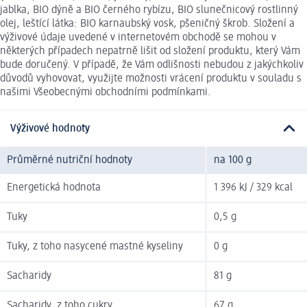
jablka, BIO dýně a BIO černého rybízu, BIO slunečnicový rostlinný
olej, leštící látka: BIO karnaubský vosk, pšeničný škrob. Složení a
výživové údaje uvedené v internetovém obchodě se mohou v
některých případech nepatrně lišit od složení produktu, který Vám
bude doručený. V případě, že Vám odlišnosti nebudou z jakýchkoliv
důvodů vyhovovat, využijte možnosti vrácení produktu v souladu s
našimi Všeobecnými obchodními podmínkami.
Výživové hodnoty
Průměrné nutriční hodnoty
na 100 g
Energetická hodnota
1 396 kJ / 329 kcal
Tuky
0,5 g
Tuky, z toho nasycené mastné kyseliny
0 g
Sacharidy
81 g
Sacharidy, z toho cukry
67 g