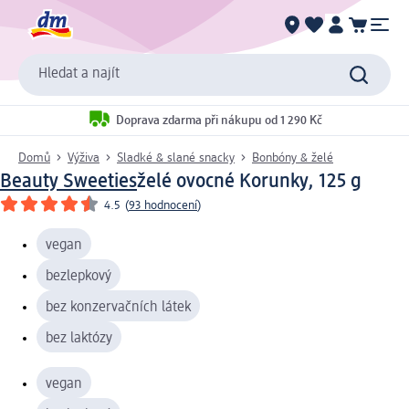
Hledat a najít
Doprava zdarma při nákupu od 1 290 Kč
Domů
Výživa
Sladké & slané snacky
Bonbóny & želé
Beauty Sweeties
želé ovocné Korunky, 125 g
4.5
(
93 hodnocení
)
vegan
bezlepkový
bez konzervačních látek
bez laktózy
vegan