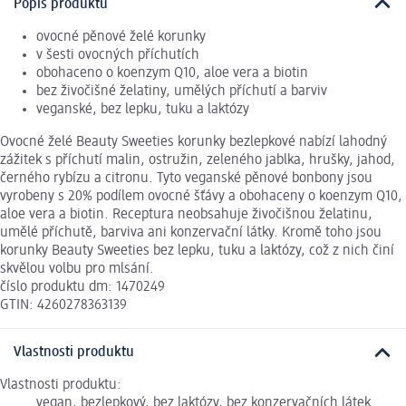
Popis produktu
ovocné pěnové želé korunky
v šesti ovocných příchutích
obohaceno o koenzym Q10, aloe vera a biotin
bez živočišné želatiny, umělých příchutí a barviv
veganské, bez lepku, tuku a laktózy
Ovocné želé Beauty Sweeties korunky bezlepkové nabízí lahodný
zážitek s příchutí malin, ostružin, zeleného jablka, hrušky, jahod,
černého rybízu a citronu. Tyto veganské pěnové bonbony jsou
vyrobeny s 20% podílem ovocné šťávy a obohaceny o koenzym Q10,
aloe vera a biotin. Receptura neobsahuje živočišnou želatinu,
umělé příchutě, barviva ani konzervační látky. Kromě toho jsou
korunky Beauty Sweeties bez lepku, tuku a laktózy, což z nich činí
skvělou volbu pro mlsání.
číslo produktu dm: 1470249
GTIN: 4260278363139
Vlastnosti produktu
Vlastnosti produktu:
vegan, bezlepkový, bez laktózy, bez konzervačních látek