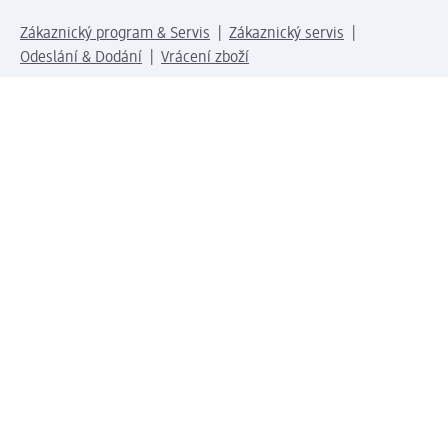
Zákaznický program & Servis
Zákaznický servis
Odeslání & Dodání
Vrácení zboží
Společnost
O společnosti
Společenská odpovědnost
Kariéra
Press centrum
Svět dm
Platební možnosti