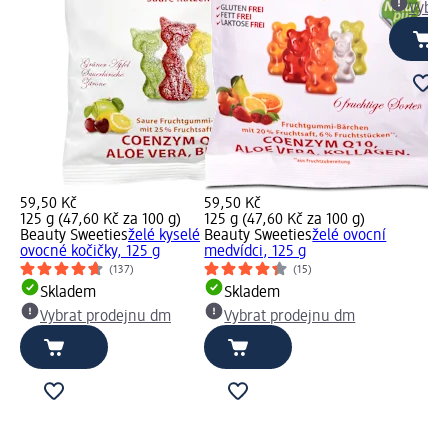
Vybra
59,50 Kč
59,50 Kč
125 g (47,60 Kč za 100 g)
125 g (47,60 Kč za 100 g)
Beauty Sweeties
želé kyselé
Beauty Sweeties
želé ovocní
ovocné kočičky, 125 g
medvídci, 125 g
(137)
(15)
Skladem
Skladem
Vybrat prodejnu dm
Vybrat prodejnu dm