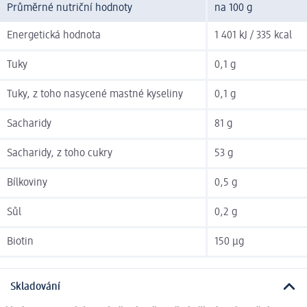
Průměrné nutriční hodnoty
na 100 g
Energetická hodnota
1 401 kJ / 335 kcal
Tuky
0,1 g
Tuky, z toho nasycené mastné kyseliny
0,1 g
Sacharidy
81 g
Sacharidy, z toho cukry
53 g
Bílkoviny
0,5 g
Sůl
0,2 g
Biotin
150 µg
Skladování