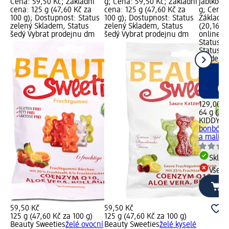
Cena: 59,50 Kč; Základní
g; Cena: 59,50 Kč; Základní
jablko a 
cena: 125 g (47,60 Kč za
cena: 125 g (47,60 Kč za
g; Cena:
100 g); Dostupnost: Status
100 g); Dostupnost: Status
Základní
zelený Skladem, Status
zelený Skladem, Status
(20,16 Kč
šedý Vybrat prodejnu dm
šedý Vybrat prodejnu dm
online g
Status z
Status č
prodejn
129,00 K
64 g (20,
KIDDYLI
bonbónky
a malina.
Skla
Všech
59,50 Kč
59,50 Kč
125 g (47,60 Kč za 100 g)
125 g (47,60 Kč za 100 g)
Beauty Sweeties
želé ovocní
Beauty Sweeties
želé kyselé