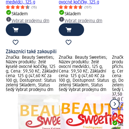
medvídci, 125 g
ovocné kočičky, 125 g
(15)
(137)
Skladem
Skladem
Vybrat prodejnu dm
Vybrat prodejnu dm
Zákazníci také zakoupili
Značka: Beauty Sweeties;
Značka: Beauty Sweeties;
Značka: 
Název produktu: želé
Název produktu: želé
produktu
kyselé ovocné kočičky, 125
ovocní medvídci, 125 g;
příchutí 
g; Cena: 59,50 Kč; Základní
Cena: 59,50 Kč; Základní
g; Cena:
cena: 125 g (47,60 Kč za
cena: 125 g (47,60 Kč za
cena: 35 
100 g); Dostupnost: Status
100 g); Dostupnost: Status
g); Dost
zelený Skladem, Status
zelený Skladem, Status
zelený S
šedý Vybrat prodejnu dm
šedý Vybrat prodejnu dm
šedý Vyb
37,50 Kč
35 g (107
N.A!
ovoc
příchutí 
g
Skla