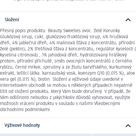
Složení
Přesný popis produktu: Beauty Sweeties ovoc. želé Korunky.
Glukózový sirup, cukr, glukózovo-fruktózový sirup, 4% hrušková
dřeň, 4% jablečná dřeň, 4% malinová šťáva z koncentrátu, přírodní
želé (pektin), 2% třešňová šťáva z koncentrátu, regulátor kyselosti (
kyselina citrónová) , 1% jahodová dřeň, hydrolizovaný hráškový
protein, přírodní příchutě, směs ovocných koncentrátů z černého
rybízu, černé mrkve, spiruliny a ze žlutu barvířského; kurkumový
extrakt, leštící látka: karnaubský vosk, koenzym Q10 (0,015 %), aloe
vera gel (0,015 %), biotin. Složení a výživové údaje uvedené v
internetovém obchodě se mohou v některých případech nepatrně
lišit od složení produktu, který Vám bude doručený. V případě, že
Vám odlišnosti nebudou z jakýchkoliv důvodů vyhovovat, využijte
možnosti vrácení produktu v souladu s našimi Všeobecnými
obchodními podmínkami.
Výživové hodnoty