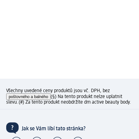
Všechny uvedené ceny produktů jsou vč. DPH, bez
poštovného a balného
(§) Na tento produkt nelze uplatnit
slevu.
(#) Za tento produkt neobdržíte dm active beauty body.
Jak se Vám líbí tato stránka?