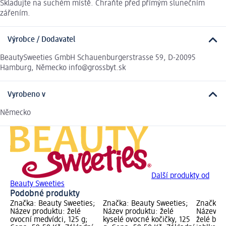
Skladujte na suchém místě. Chraňte před přímým slunečním
zářením.
Výrobce / Dodavatel
BeautySweeties GmbH Schauenburgerstrasse 59, D-20095
Hamburg, Německo info@grossbyt.sk
Vyrobeno v
Německo
Další produkty od
Beauty Sweeties
Podobné produkty
Značka: Beauty Sweeties;
Značka: Beauty Sweeties;
Značka: 
Název produktu: želé
Název produktu: želé
Název pr
ovocní medvídci, 125 g;
kyselé ovocné kočičky, 125
želé bon