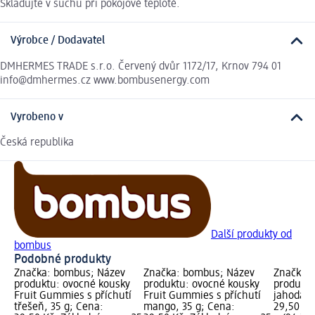
Skladujte v suchu při pokojové teplotě.
Výrobce / Dodavatel
DMHERMES TRADE s.r.o. Červený dvůr 1172/17, Krnov 794 01
info@dmhermes.cz www.bombusenergy.com
Vyrobeno v
Česká republika
Další produkty od
bombus
Podobné produkty
Značka: bombus; Název
Značka: bombus; Název
Značka:
produktu: ovocné kousky
produktu: ovocné kousky
produktu
Fruit Gummies s příchutí
Fruit Gummies s příchutí
jahoda, 
třešeň, 35 g; Cena:
mango, 35 g; Cena:
29,50 Kč