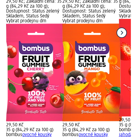
29,50 Kč; Základní cena: 35
29,50 Kč; Základní cena: 35
g (84,29 
g (84,29 Kč za 100 g);
g (84,29 Kč za 100 g);
Dostupno
Dostupnost: Status zelený
Dostupnost: Status zelený
Skladem,
Skladem, Status šedý
Skladem, Status šedý
Vybrat p
Vybrat prodejnu dm
Vybrat prodejnu dm
29,50 Kč
29,50 Kč
29,50 Kč
35 g (84,
35 g (84,29 Kč za 100 g)
35 g (84,29 Kč za 100 g)
bombus
bombus
ovocné kousky
bombus
ovocné kousky
jahoda, 