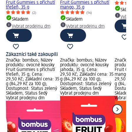
Fruit Gummies s příchutí
Fruit Gummies s příchutí
třešeň, 35 g
mango, 35 g
Skla
(2)
(14)
Vybra
Skladem
Skladem
Vybrat prodejnu dm
Vybrat prodejnu dm
Zákazníci také zakoupili
Značka: bombus; Název
Značka: bombus; Název
Značka:
produktu: ovocné kousky
produktu: ovocné kousky
produktu
Fruit Gummies s příchutí
jahoda, 35 g; Cena:
Fruit Gu
třešeň, 35 g; Cena:
29,50 Kč; Základní cena: 35
mango, 3
29,50 Kč; Základní cena: 35
g (84,29 Kč za 100 g);
29,50 Kč
g (84,29 Kč za 100 g);
Dostupnost: Status zelený
g (84,29 
Dostupnost: Status zelený
Skladem, Status šedý
Dostupno
Skladem, Status šedý
Vybrat prodejnu dm
Skladem,
Vybrat prodejnu dm
Vybrat p