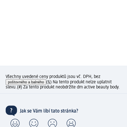
Všechny uvedené ceny produktů jsou vč. DPH, bez
poštovného a balného
(§) Na tento produkt nelze uplatnit
slevu.
(#) Za tento produkt neobdržíte dm active beauty body.
Jak se Vám líbí tato stránka?