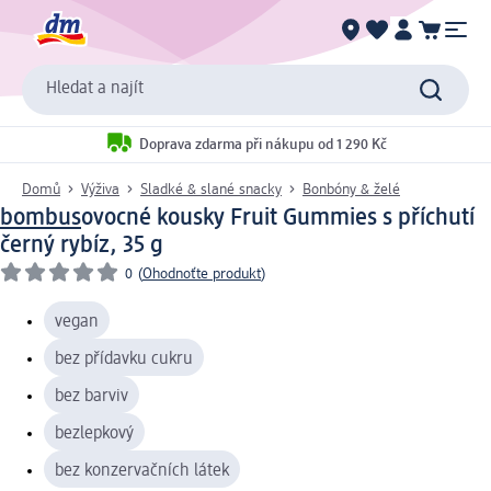
Hledat a najít
Doprava zdarma při nákupu od 1 290 Kč
Domů
Výživa
Sladké & slané snacky
Bonbóny & želé
bombus
ovocné kousky Fruit Gummies s příchutí
černý rybíz, 35 g
0
(
Ohodnoťte produkt
)
vegan
bez přídavku cukru
bez barviv
bezlepkový
bez konzervačních látek