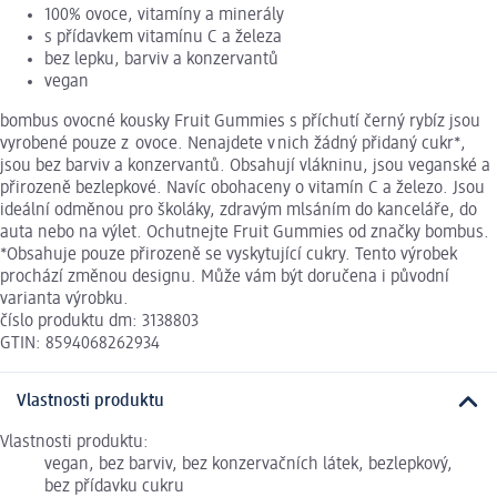
100% ovoce, vitamíny a minerály
s přídavkem vitamínu C a železa
bez lepku, barviv a konzervantů
vegan
bombus ovocné kousky Fruit Gummies s příchutí černý rybíz jsou
vyrobené pouze z ovoce. Nenajdete v nich žádný přidaný cukr*,
jsou bez barviv a konzervantů. Obsahují vlákninu, jsou veganské a
přirozeně bezlepkové. Navíc obohaceny o vitamín C a železo. Jsou
ideální odměnou pro školáky, zdravým mlsáním do kanceláře, do
auta nebo na výlet. Ochutnejte Fruit Gummies od značky bombus.
*Obsahuje pouze přirozeně se vyskytující cukry. Tento výrobek
prochází změnou designu. Může vám být doručena i původní
varianta výrobku.
číslo produktu dm: 3138803
GTIN: 8594068262934
Vlastnosti produktu
Vlastnosti produktu:
vegan, bez barviv, bez konzervačních látek, bezlepkový,
bez přídavku cukru