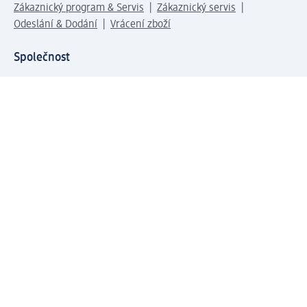
Zákaznický program & Servis
Zákaznický servis
Odeslání & Dodání
Vrácení zboží
Společnost
O společnosti
Společenská odpovědnost
Kariéra
Press centrum
Svět dm
Platební možnosti