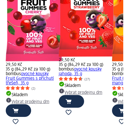
29,50 Kč
29,50 Kč
35 g (84,29 Kč za 100 g)
29,50 Kč
35 g (84,29 Kč za 100 g)
bombus
ovocné kousky
35 g (84,
bombus
ovocné kousky
jahoda, 35 g
bombus
Fruit Gummies s příchutí
Fruit Gu
(27)
třešeň, 35 g
mango, 
Skladem
(2)
Vybrat prodejnu dm
Skladem
Skla
Vybrat prodejnu dm
Vybra