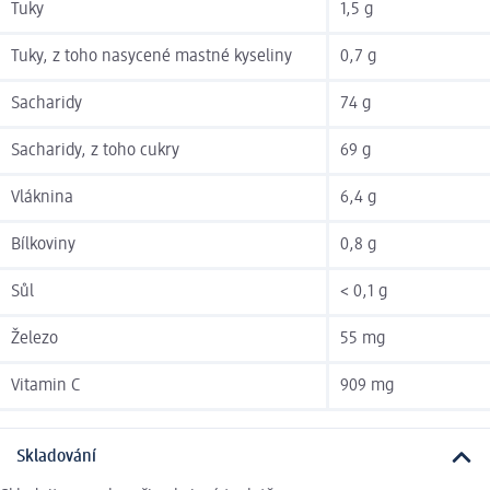
Tuky
1,5 g
Tuky, z toho nasycené mastné kyseliny
0,7 g
Sacharidy
74 g
Sacharidy, z toho cukry
69 g
Vláknina
6,4 g
Bílkoviny
0,8 g
Sůl
< 0,1 g
Železo
55 mg
Vitamin C
909 mg
Skladování