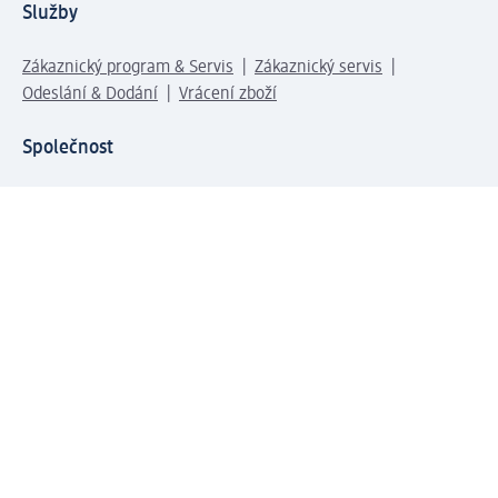
Služby
Zákaznický program & Servis
Zákaznický servis
Odeslání & Dodání
Vrácení zboží
Společnost
O společnosti
Společenská odpovědnost
Kariéra
Press centrum
Svět dm
Platební možnosti