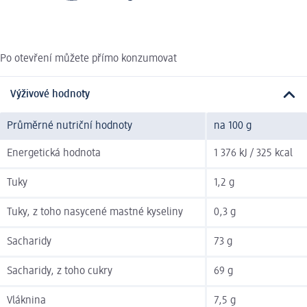
Po otevření můžete přímo konzumovat
Výživové hodnoty
Průměrné nutriční hodnoty
na 100 g
Energetická hodnota
1 376 kJ / 325 kcal
Tuky
1,2 g
Tuky, z toho nasycené mastné kyseliny
0,3 g
Sacharidy
73 g
Sacharidy, z toho cukry
69 g
Vláknina
7,5 g