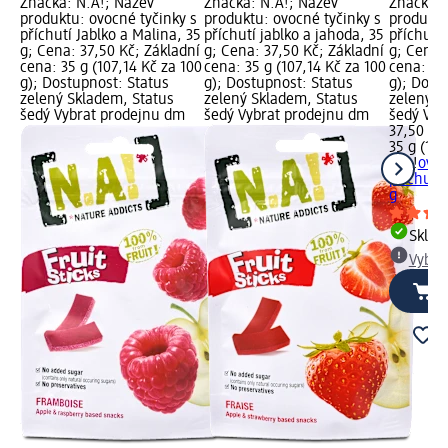
Značka: N.A!; Název
Značka: N.A!; Název
Značka: 
produktu: ovocné tyčinky s
produktu: ovocné tyčinky s
produktu
příchutí Jablko a Malina, 35
příchutí jablko a jahoda, 35
příchutí 
g; Cena: 37,50 Kč; Základní
g; Cena: 37,50 Kč; Základní
g; Cena:
cena: 35 g (107,14 Kč za 100
cena: 35 g (107,14 Kč za 100
cena: 35 
g); Dostupnost: Status
g); Dostupnost: Status
g); Dost
zelený Skladem, Status
zelený Skladem, Status
zelený S
šedý Vybrat prodejnu dm
šedý Vybrat prodejnu dm
šedý Vyb
37,50 Kč
35 g (107
N.A!
ovoc
příchutí 
g
Skla
Vybra