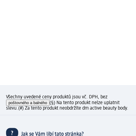
Všechny uvedené ceny produktů jsou vč. DPH, bez
poštovného a balného
(§) Na tento produkt nelze uplatnit
slevu.
(#) Za tento produkt neobdržíte dm active beauty body.
Jak se Vám líbí tato stránka?