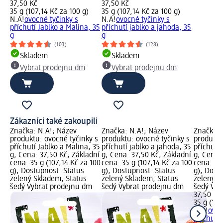
37,50 Kč
37,50 Kč
35 g (107,14 Kč za 100 g)
35 g (107,14 Kč za 100 g)
N.A!
ovocné tyčinky s
N.A!
ovocné tyčinky s
příchutí Jablko a Malina, 35
příchutí jablko a jahoda, 35
g
g
(103)
(128)
Skladem
Skladem
Vybrat prodejnu dm
Vybrat prodejnu dm
Zákazníci také zakoupili
Značka: N.A!; Název
Značka: N.A!; Název
Značka: 
produktu: ovocné tyčinky s
produktu: ovocné tyčinky s
produktu
příchutí Jablko a Malina, 35
příchutí jablko a jahoda, 35
příchutí 
g; Cena: 37,50 Kč; Základní
g; Cena: 37,50 Kč; Základní
g; Cena:
cena: 35 g (107,14 Kč za 100
cena: 35 g (107,14 Kč za 100
cena: 35 
g); Dostupnost: Status
g); Dostupnost: Status
g); Dost
zelený Skladem, Status
zelený Skladem, Status
zelený S
šedý Vybrat prodejnu dm
šedý Vybrat prodejnu dm
šedý Vyb
37,50 Kč
35 g (107
N.A!
ovoc
příchutí 