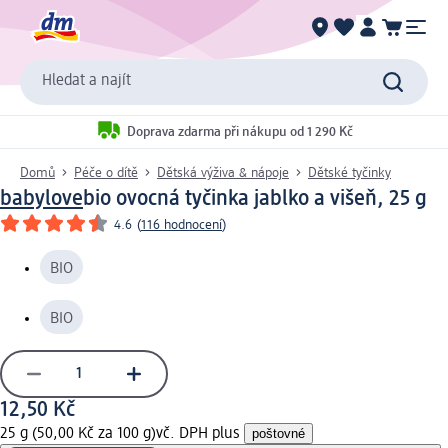
Hledat a najít
Doprava zdarma při nákupu od 1 290 Kč
Domů
Péče o dítě
Dětská výživa & nápoje
Dětské tyčinky
babylove
bio ovocná tyčinka jablko a višeň, 25 g
4.6
(
116 hodnocení
)
BIO
BIO
12,50 Kč
25 g (50,00 Kč za 100 g)
vč. DPH plus
poštovné