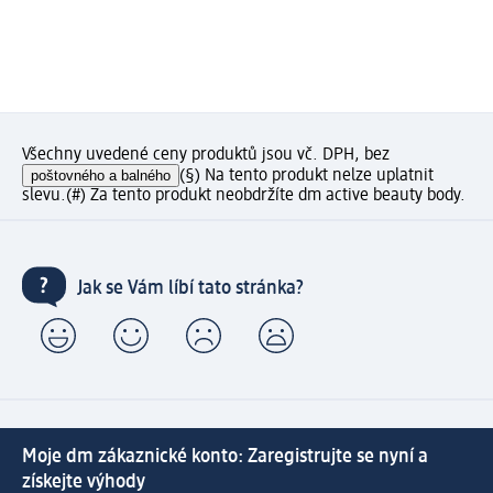
Všechny uvedené ceny produktů jsou vč. DPH, bez
poštovného a balného
(§) Na tento produkt nelze uplatnit
slevu.
(#) Za tento produkt neobdržíte dm active beauty body.
Jak se Vám líbí tato stránka?
Moje dm zákaznické konto: Zaregistrujte se nyní a
získejte výhody