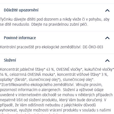
Důležité upozornění
Tyčinku dávejte dítěti pod dozorem a nikdy vleže či v pohybu, aby
se dítě neudusilo. Dbejte na pravidelnou zubní péči.
Povinné informace
Kontrolní pracoviště pro ekologické zemědělství: DE-ÖKO-003
Složení
Koncentrát jablečné šťávy* 43 %, OVESNÉ vločky*, kukuřičné vločky*
14 %, celozrnná OVESNÁ mouka*, koncentrát višňové šťávy* 3 %,
oplatky* (škrob*, slunečnicový olej*), slunečnicový olej*.
*Zcertifikovaného ekologického zemědělství. Věnujte prosím,
pozornost informacím o alergenech. Složení a výživové údaje
uvedené v internetovém obchodě se mohou v některých případech
nepatrně lišit od složení produktu, který Vám bude doručený. V
případě, že Vám odlišnosti nebudou z jakýchkoliv důvodů
vyhovovat, využijte možnosti vrácení produktu v souladu s našimi