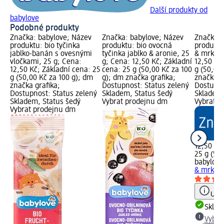
Další produkty od
babylove
Podobné produkty
Značka: babylove; Název
Značka: babylove; Název
Značka: 
produktu: bio tyčinka
produktu: bio ovocná
produktu:
jablko-banán s ovesnými
tyčinka jablko & aronie, 25
& mrkev,
vločkami, 25 g; Cena:
g; Cena: 12,50 Kč; Základní
12,50 Kč
12,50 Kč; Základní cena: 25
cena: 25 g (50,00 Kč za 100
g (50,00
g (50,00 Kč za 100 g); dm
g); dm značka grafika;
značka g
značka grafika;
Dostupnost: Status zelený
Dostupno
Dostupnost: Status zelený
Skladem, Status šedý
Skladem,
Skladem, Status šedý
Vybrat prodejnu dm
Vybrat p
Vybrat prodejnu dm
12,50 Kč
25 g (50,
babylove
& mrkev,
Upoz
Skla
Vybra