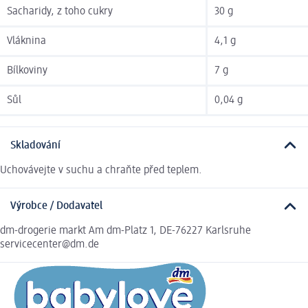
Sacharidy, z toho cukry
30 g
Vláknina
4,1 g
Bílkoviny
7 g
Sůl
0,04 g
Skladování
Uchovávejte v suchu a chraňte před teplem.
Výrobce / Dodavatel
dm-drogerie markt Am dm-Platz 1, DE-76227 Karlsruhe
servicecenter@dm.de