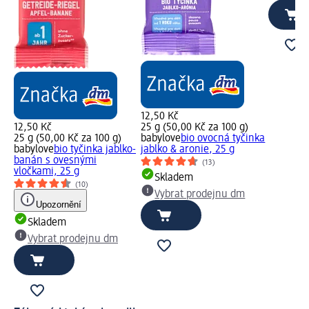
12,50 Kč
12,50 Kč
25 g (50,00 Kč za 100 g)
25 g (50,00 Kč za 100 g)
babylove
bio ovocná tyčinka
babylove
bio tyčinka jablko-
jablko & aronie, 25 g
banán s ovesnými
(13)
vločkami, 25 g
Skladem
(10)
Vybrat prodejnu dm
Upozornění
Skladem
Vybrat prodejnu dm