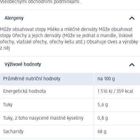
Všeobecnými obchodními podmínkami.
Alergeny
Může obsahovat stopy Mléko a mléčné deriváty Může obsahovat
stopy Ořechy a jejich deriváty (Může se jednat o mandle, lískové
ořechy, vlašské ořechy, ořechy kešu atd.) Obsahuje Oves a výrobky
z něj
Výživové hodnoty
Průměrné nutriční hodnoty
na 100 g
Energetická hodnota
1 516 kJ / 359 kcal
Tuky
5,6 g
Tuky, z toho nasycené mastné kyseliny
0,8 g
Sacharidy
68 g