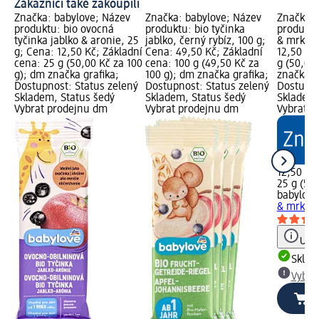
Zákazníci také zakoupili
Značka: babylove; Název
Značka: babylove; Název
Značka: 
produktu: bio ovocná
produktu: bio tyčinka
produktu:
tyčinka jablko & aronie, 25
jablko, černý rybíz, 100 g;
& mrkev,
g; Cena: 12,50 Kč; Základní
Cena: 49,50 Kč; Základní
12,50 Kč
cena: 25 g (50,00 Kč za 100
cena: 100 g (49,50 Kč za
g (50,00
g); dm značka grafika;
100 g); dm značka grafika;
značka g
Dostupnost: Status zelený
Dostupnost: Status zelený
Dostupno
Skladem, Status šedý
Skladem, Status šedý
Skladem,
Vybrat prodejnu dm
Vybrat prodejnu dm
Vybrat p
12,50 Kč
25 g (50,
babylove
& mrkev,
Upoz
Skla
Vybra