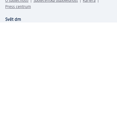
O společnosti
Společenská odpovědnost
Kariéra
Press centrum
Svět dm
Platební možnosti
Spojte se s dm