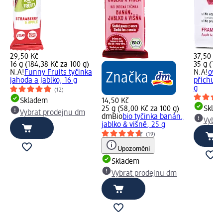
29,50 Kč
37,50 Kč
16 g (184,38 Kč za 100 g)
35 g (107
N.A!
Funny Fruits tyčinka
N.A!
ovoc
jahoda a jablko, 16 g
příchutí 
g
(12)
Skladem
14,50 Kč
25 g (58,00 Kč za 100 g)
Skla
Vybrat prodejnu dm
dmBio
bio tyčinka banán,
Vybra
jablko & višně, 25 g
(19)
Upozornění
Skladem
Vybrat prodejnu dm