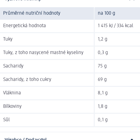
Průměrné nutriční hodnoty
na 100 g
Energetická hodnota
1 415 kJ / 334 kcal
Tuky
1,2 g
Tuky, z toho nasycené mastné kyseliny
0,3 g
Sacharidy
75 g
Sacharidy, z toho cukry
69 g
Vláknina
8,1 g
Bílkoviny
1,8 g
Sůl
0,1 g