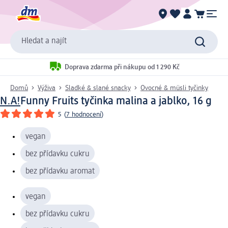
Hledat a najít
Doprava zdarma při nákupu od 1 290 Kč
Domů
Výživa
Sladké & slané snacky
Ovocné & müsli tyčinky
N.A!
Funny Fruits tyčinka malina a jablko, 16 g
5
(
7 hodnocení
)
vegan
bez přídavku cukru
bez přídavku aromat
vegan
bez přídavku cukru