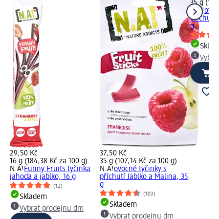
35 g (107
N.A!
ovoc
příchutí 
g
Skla
Vybra
29,50 Kč
37,50 Kč
16 g (184,38 Kč za 100 g)
35 g (107,14 Kč za 100 g)
N.A!
Funny Fruits tyčinka
N.A!
ovocné tyčinky s
jahoda a jablko, 16 g
příchutí Jablko a Malina, 35
g
(12)
(103)
Skladem
Skladem
Vybrat prodejnu dm
Vybrat prodejnu dm