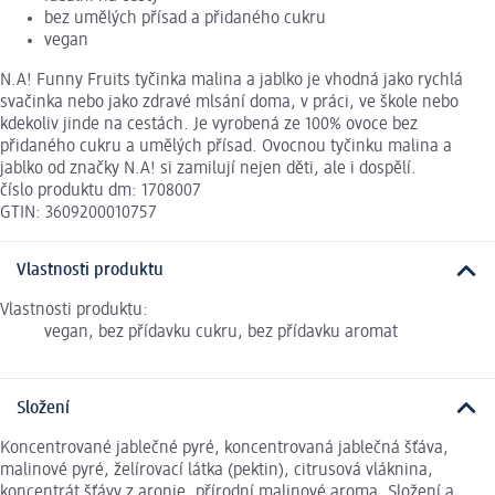
bez umělých přísad a přidaného cukru
vegan
N.A! Funny Fruits tyčinka malina a jablko je vhodná jako rychlá
svačinka nebo jako zdravé mlsání doma, v práci, ve škole nebo
kdekoliv jinde na cestách. Je vyrobená ze 100% ovoce bez
přidaného cukru a umělých přísad. Ovocnou tyčinku malina a
jablko od značky N.A! si zamilují nejen děti, ale i dospělí.
číslo produktu dm: 1708007
GTIN: 3609200010757
Vlastnosti produktu
Vlastnosti produktu:
vegan, bez přídavku cukru, bez přídavku aromat
Složení
Koncentrované jablečné pyré, koncentrovaná jablečná šťáva,
malinové pyré, želírovací látka (pektin), citrusová vláknina,
koncentrát šťávy z aronie, přírodní malinové aroma. Složení a