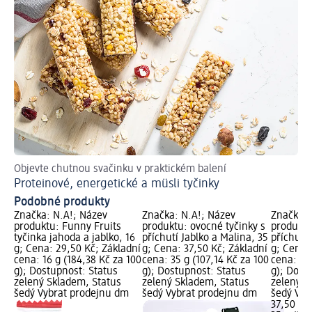
Objevte chutnou svačinku v praktickém balení
Proteinové, energetické a müsli tyčinky
Podobné produkty
Značka: N.A!; Název
Značka: N.A!; Název
Značka: 
produktu: Funny Fruits
produktu: ovocné tyčinky s
produktu
tyčinka jahoda a jablko, 16
příchutí Jablko a Malina, 35
příchutí 
g; Cena: 29,50 Kč; Základní
g; Cena: 37,50 Kč; Základní
g; Cena:
cena: 16 g (184,38 Kč za 100
cena: 35 g (107,14 Kč za 100
cena: 35 
g); Dostupnost: Status
g); Dostupnost: Status
g); Dost
zelený Skladem, Status
zelený Skladem, Status
zelený S
šedý Vybrat prodejnu dm
šedý Vybrat prodejnu dm
šedý Vyb
37,50 Kč