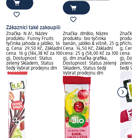
Zákazníci také zakoupili
Značka: N.A!; Název
Značka: dmBio; Název
Značka: 
produktu: Funny Fruits
produktu: bio tyčinka
produktu
tyčinka jahoda a jablko, 16
banán, jablko & višně, 25 g;
příchutí 
g; Cena: 29,50 Kč; Základní
Cena: 14,50 Kč; Základní
g; Cena:
cena: 16 g (184,38 Kč za 100
cena: 25 g (58,00 Kč za 100
cena: 35 
g); Dostupnost: Status
g); dm značka grafika;
g); Dost
zelený Skladem, Status
Dostupnost: Status zelený
zelený S
šedý Vybrat prodejnu dm
Skladem, Status šedý
šedý Vyb
Vybrat prodejnu dm