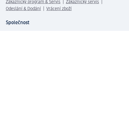
Zákaznický program & Servis
Zákaznický servis
Odeslání & Dodání
Vrácení zboží
Společnost
O společnosti
Společenská odpovědnost
Kariéra
Press centrum
Svět dm
Platební možnosti