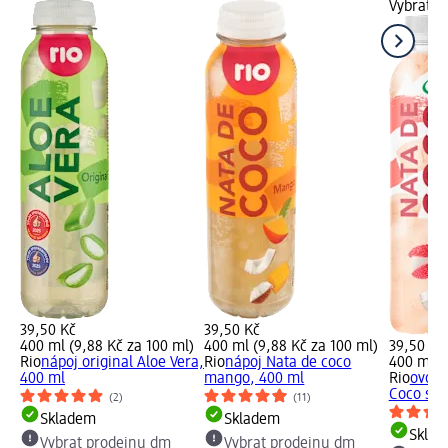
Vybrat p
39,50 Kč
39,50 Kč
400 ml (9,88 Kč za 100 ml)
400 ml (9,88 Kč za 100 ml)
39,50 Kč
Rio
nápoj original Aloe Vera,
Rio
nápoj Nata de coco
400 ml (
400 ml
mango, 400 ml
Rio
ovocn
Coco s př
(2)
(11)
Skladem
Skladem
Skla
Vybrat prodejnu dm
Vybrat prodejnu dm