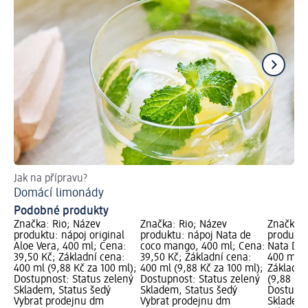
Jak na přípravu?
Ja
Domácí limonády
Zd
Podobné produkty
Značka: Rio; Název
Značka: Rio; Název
Značka: 
produktu: nápoj original
produktu: nápoj Nata de
produktu
Aloe Vera, 400 ml; Cena:
coco mango, 400 ml; Cena:
Nata De C
39,50 Kč; Základní cena:
39,50 Kč; Základní cena:
400 ml; 
400 ml (9,88 Kč za 100 ml);
400 ml (9,88 Kč za 100 ml);
Základní
Dostupnost: Status zelený
Dostupnost: Status zelený
(9,88 Kč 
Skladem, Status šedý
Skladem, Status šedý
Dostupno
Vybrat prodejnu dm
Vybrat prodejnu dm
Skladem,