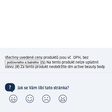
Všechny uvedené ceny produktů jsou vč. DPH, bez
poštovného a balného
(§) Na tento produkt nelze uplatnit
slevu.
(#) Za tento produkt neobdržíte dm active beauty body.
Jak se Vám líbí tato stránka?