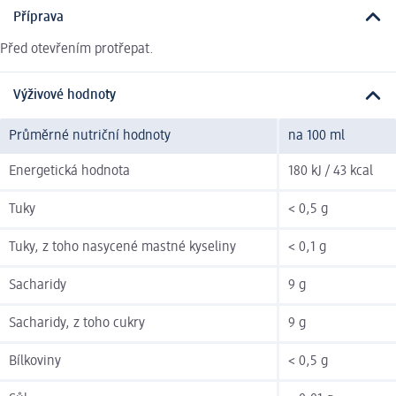
Příprava
Před otevřením protřepat.
Výživové hodnoty
Průměrné nutriční hodnoty
na 100 ml
Energetická hodnota
180 kJ / 43 kcal
Tuky
< 0,5 g
Tuky, z toho nasycené mastné kyseliny
< 0,1 g
Sacharidy
9 g
Sacharidy, z toho cukry
9 g
Bílkoviny
< 0,5 g