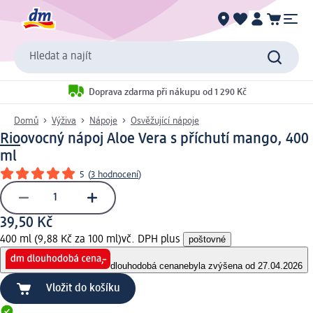
Hledat a najít
Doprava zdarma při nákupu od 1 290 Kč
Domů
Výživa
Nápoje
Osvěžující nápoje
Rio
ovocný nápoj Aloe Vera s příchutí mango, 400
ml
5
(
3 hodnocení
)
39,50 Kč
400 ml (9,88 Kč za 100 ml)
vč. DPH plus
poštovné
dlouhodobá cena
nebyla zvýšena od 27.04.2026
Vložit do košíku