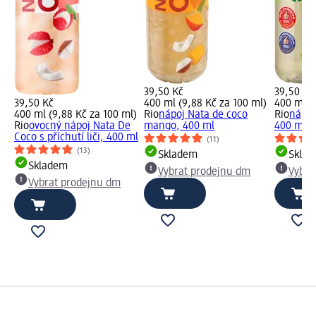
39,50 Kč
39,50 Kč
39,50 Kč
400 ml (9,88 Kč za 100 ml)
400 ml (
400 ml (9,88 Kč za 100 ml)
Rio
nápoj Nata de coco
Rio
nápoj
Rio
ovocný nápoj Nata De
mango, 400 ml
400 ml
Coco s příchutí liči, 400 ml
(11)
(13)
Skladem
Skla
Skladem
Vybrat prodejnu dm
Vybra
Vybrat prodejnu dm