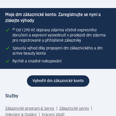
Moje dm zákaznické konto: Zaregistrujte se nyní a
získejte výhody
⁽¹⁾ Od 1 290 Kč doprava zdarma včetně expresního
doručení a expresní vyzvednutí v prodejně dm zdarma
pro registrované a přihlášené zákazníky
Spousta výhod díky propojení dm zákaznického a dm
active beauty konta
Rychlé a snadné nakupování
Vytvořit dm zákaznické konto
Služby
Zákaznický program & Servis
Zákaznický servis
Odeslání & Dodání
Vrácení zboží