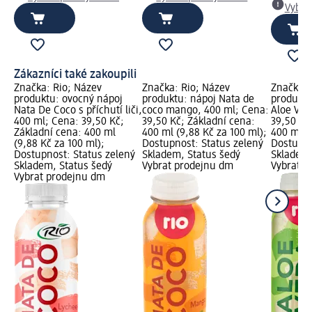
Vybra
Zákazníci také zakoupili
Značka: Rio; Název
Značka: Rio; Název
Značka: 
produktu: ovocný nápoj
produktu: nápoj Nata de
produktu
Nata De Coco s příchutí liči,
coco mango, 400 ml; Cena:
Aloe Ver
400 ml; Cena: 39,50 Kč;
39,50 Kč; Základní cena:
39,50 Kč
Základní cena: 400 ml
400 ml (9,88 Kč za 100 ml);
400 ml (
(9,88 Kč za 100 ml);
Dostupnost: Status zelený
Dostupno
Dostupnost: Status zelený
Skladem, Status šedý
Skladem,
Skladem, Status šedý
Vybrat prodejnu dm
Vybrat p
Vybrat prodejnu dm