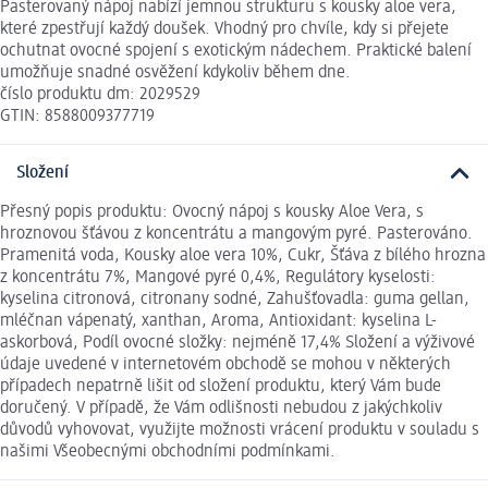
Pasterovaný nápoj nabízí jemnou strukturu s kousky aloe vera,
které zpestřují každý doušek. Vhodný pro chvíle, kdy si přejete
ochutnat ovocné spojení s exotickým nádechem. Praktické balení
umožňuje snadné osvěžení kdykoliv během dne.
číslo produktu dm: 2029529
GTIN: 8588009377719
Složení
Přesný popis produktu: Ovocný nápoj s kousky Aloe Vera, s
hroznovou šťávou z koncentrátu a mangovým pyré. Pasterováno.
Pramenitá voda, Kousky aloe vera 10%, Cukr, Šťáva z bílého hrozna
z koncentrátu 7%, Mangové pyré 0,4%, Regulátory kyselosti:
kyselina citronová, citronany sodné, Zahušťovadla: guma gellan,
mléčnan vápenatý, xanthan, Aroma, Antioxidant: kyselina L-
askorbová, Podíl ovocné složky: nejméně 17,4% Složení a výživové
údaje uvedené v internetovém obchodě se mohou v některých
případech nepatrně lišit od složení produktu, který Vám bude
doručený. V případě, že Vám odlišnosti nebudou z jakýchkoliv
důvodů vyhovovat, využijte možnosti vrácení produktu v souladu s
našimi Všeobecnými obchodními podmínkami.