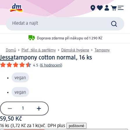
Hledat a najít
Doprava zdarma při nákupu od 1 290 Kč
Domů
Pleť, tělo & parfémy
Dámská hygiena
Tampony
Jessa
tampony cotton normal, 16 ks
4.5
(
6 hodnocení
)
vegan
vegan
59,50 Kč
16 ks (3,72 Kč za 1 ks)
vč. DPH plus
poštovné