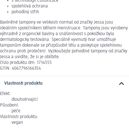
s technologií CottonLock
spolehlivá ochrana
pohodlný střih
Bavlněné tampony ve velikosti normal od značky Jessa jsou
ideálním společníkem během menstruace. Tampony jsou vyrobeny
výhradně z organické bavlny a snášenlivost s pokožkou byla
dermatologicky testována. Speciálně vyvinutý tvar umožňuje
tamponům dokonale se přizpůsobit tělu a poskytuje spolehlivou
ochranu proti protečení. Vyzkoušejte pohodlné tampony od značky
Jessa a uvidíte, že si je oblíbíte.
číslo produktu dm: 1714555
GTIN: 4067796166354
Vlastnosti produktu
Efekt:
dlouhotrvající
Působení:
péče
Vlastnosti produktu:
vegan