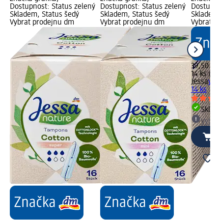
Dostupnost: Status zelený
Dostupnost: Status zelený
Dostupno
Skladem, Status šedý
Skladem, Status šedý
Skladem,
Vybrat prodejnu dm
Vybrat prodejnu dm
Vybrat p
39,50 Kč
14 ks (2,
Jessa
vlo
14 ks
Skla
Vybra