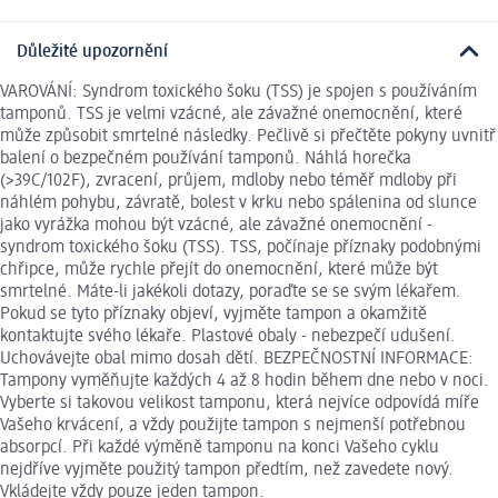
Důležité upozornění
VAROVÁNÍ: Syndrom toxického šoku (TSS) je spojen s používáním
tamponů. TSS je velmi vzácné, ale závažné onemocnění, které
může způsobit smrtelné následky. Pečlivě si přečtěte pokyny uvnitř
balení o bezpečném používání tamponů. Náhlá horečka
(>39C/102F), zvracení, průjem, mdloby nebo téměř mdloby při
náhlém pohybu, závratě, bolest v krku nebo spálenina od slunce
jako vyrážka mohou být vzácné, ale závažné onemocnění -
syndrom toxického šoku (TSS). TSS, počínaje příznaky podobnými
chřipce, může rychle přejít do onemocnění, které může být
smrtelné. Máte-li jakékoli dotazy, poraďte se se svým lékařem.
Pokud se tyto příznaky objeví, vyjměte tampon a okamžitě
kontaktujte svého lékaře. Plastové obaly - nebezpečí udušení.
Uchovávejte obal mimo dosah dětí. BEZPEČNOSTNÍ INFORMACE:
Tampony vyměňujte každých 4 až 8 hodin během dne nebo v noci.
Vyberte si takovou velikost tamponu, která nejvíce odpovídá míře
Vašeho krvácení, a vždy použijte tampon s nejmenší potřebnou
absorpcí. Při každé výměně tamponu na konci Vašeho cyklu
nejdříve vyjměte použitý tampon předtím, než zavedete nový.
Vkládejte vždy pouze jeden tampon.