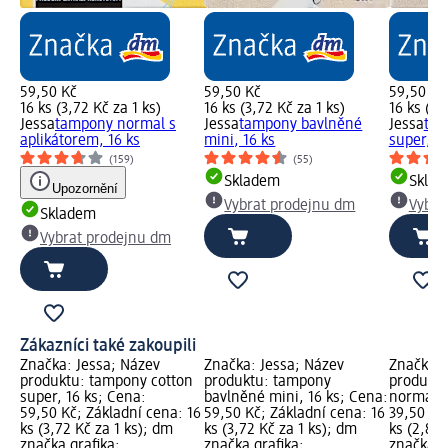
59,50 Kč
59,50 Kč
59,50 Kč
16 ks (3,72 Kč za 1 ks)
16 ks (3,72 Kč za 1 ks)
16 ks (3,
Jessa
tampony normal s
Jessa
tampony bavlněné
Jessa
tam
aplikátorem, 16 ks
mini, 16 ks
super, 16
(159)
(55)
Skladem
Skla
Upozornění
Vybrat prodejnu dm
Vybra
Skladem
Vybrat prodejnu dm
Zákazníci také zakoupili
Značka: Jessa; Název
Značka: Jessa; Název
Značka: 
produktu: tampony cotton
produktu: tampony
produktu
super, 16 ks; Cena:
bavlněné mini, 16 ks; Cena:
normal, 
59,50 Kč; Základní cena: 16
59,50 Kč; Základní cena: 16
39,50 Kč
ks (3,72 Kč za 1 ks); dm
ks (3,72 Kč za 1 ks); dm
ks (2,82 
značka grafika;
značka grafika;
značka g