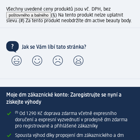
Všechny uvedené ceny produktů jsou vč. DPH, bez
poštovného a balného
(§) Na tento produkt nelze uplatnit
slevu.
(#) Za tento produkt neobdržíte dm active beauty body.
Jak se Vám líbí tato stránka?
Moje dm zákaznické konto: Zaregistrujte se nyní a
získejte výhody
⁽¹⁾ Od 1 290 Kč doprava zdarma včetně expresního
doručení a expresní vyzvednutí v prodejně dm zdarma
pro registrované a přihlášené zákazníky
Spousta výhod díky propojení dm zákaznického a dm