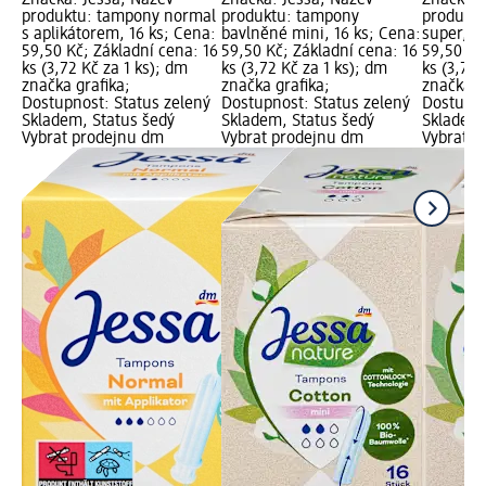
Značka: Jessa; Název
Značka: Jessa; Název
Značka: 
produktu: tampony normal
produktu: tampony
produktu
s aplikátorem, 16 ks; Cena:
bavlněné mini, 16 ks; Cena:
super, 1
59,50 Kč; Základní cena: 16
59,50 Kč; Základní cena: 16
59,50 Kč
ks (3,72 Kč za 1 ks); dm
ks (3,72 Kč za 1 ks); dm
ks (3,72 
značka grafika;
značka grafika;
značka g
Dostupnost: Status zelený
Dostupnost: Status zelený
Dostupno
Skladem, Status šedý
Skladem, Status šedý
Skladem,
Vybrat prodejnu dm
Vybrat prodejnu dm
Vybrat p