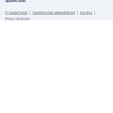
Společnost
O společnosti
Společenská odpovědnost
Kariéra
Press centrum
Svět dm
Platební možnosti
Spojte se s dm