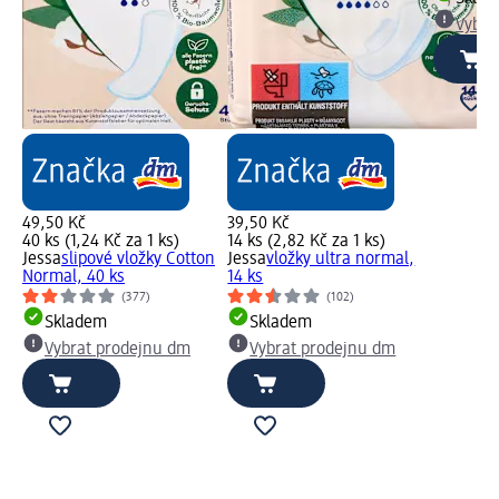
Vybra
49,50 Kč
39,50 Kč
40 ks (1,24 Kč za 1 ks)
14 ks (2,82 Kč za 1 ks)
Jessa
slipové vložky Cotton
Jessa
vložky ultra normal,
Normal, 40 ks
14 ks
(377)
(102)
Skladem
Skladem
Vybrat prodejnu dm
Vybrat prodejnu dm