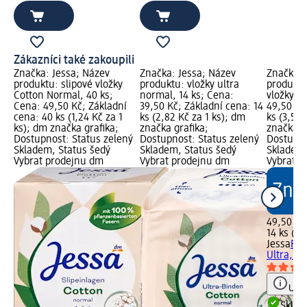
Zákazníci také zakoupili
Značka: Jessa; Název
Značka: Jessa; Název
Značka: 
produktu: slipové vložky
produktu: vložky ultra
produktu
Cotton Normal, 40 ks;
normal, 14 ks; Cena:
vložky Ul
Cena: 49,50 Kč; Základní
39,50 Kč; Základní cena: 14
49,50 Kč
cena: 40 ks (1,24 Kč za 1
ks (2,82 Kč za 1 ks); dm
ks (3,54 
ks); dm značka grafika;
značka grafika;
značka g
Dostupnost: Status zelený
Dostupnost: Status zelený
Dostupno
Skladem, Status šedý
Skladem, Status šedý
Skladem,
Vybrat prodejnu dm
Vybrat prodejnu dm
Vybrat p
49,50 Kč
14 ks (3,
Jessa
Pro
Ultra, 14
Upoz
Skla