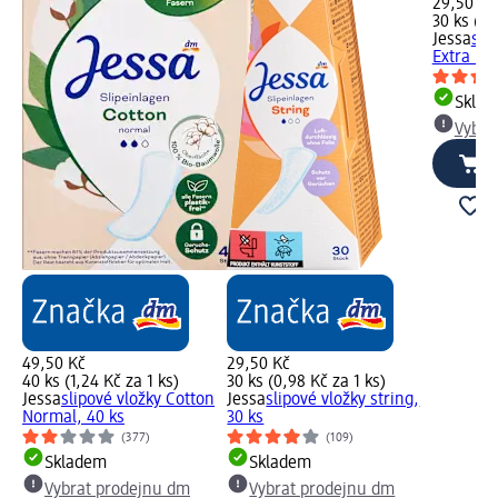
29,50 Kč
30 ks (0,
Jessa
sli
Extra Lo
Skla
Vybra
49,50 Kč
29,50 Kč
40 ks (1,24 Kč za 1 ks)
30 ks (0,98 Kč za 1 ks)
Jessa
slipové vložky Cotton
Jessa
slipové vložky string,
Normal, 40 ks
30 ks
(377)
(109)
Skladem
Skladem
Vybrat prodejnu dm
Vybrat prodejnu dm