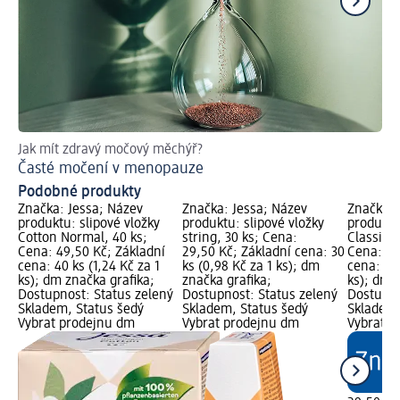
Jak mít zdravý močový měchýř?
Co
Časté močení v menopauze
Me
Podobné produkty
Značka: Jessa; Název
Značka: Jessa; Název
Značka: 
produktu: slipové vložky
produktu: slipové vložky
produktu
Cotton Normal, 40 ks;
string, 30 ks; Cena:
Classic E
Cena: 49,50 Kč; Základní
29,50 Kč; Základní cena: 30
Cena: 29
cena: 40 ks (1,24 Kč za 1
ks (0,98 Kč za 1 ks); dm
cena: 30 
ks); dm značka grafika;
značka grafika;
ks); dm 
Dostupnost: Status zelený
Dostupnost: Status zelený
Dostupno
Skladem, Status šedý
Skladem, Status šedý
Skladem,
Vybrat prodejnu dm
Vybrat prodejnu dm
Vybrat p