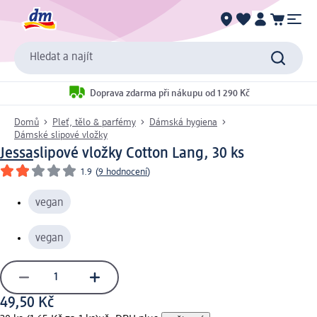
Hledat a najít
Doprava zdarma při nákupu od 1 290 Kč
Domů
Pleť, tělo & parfémy
Dámská hygiena
Dámské slipové vložky
Jessa
slipové vložky Cotton Lang, 30 ks
1.9
(
9 hodnocení
)
vegan
vegan
49,50 Kč