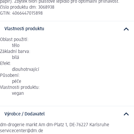
papír). Zbytek tvoří plastové lepidlo pro optimální přilnavost.
číslo produktu dm: 3068938
GTIN: 4066447015898
Vlastnosti produktu
Oblast použití:
tělo
Základní barva:
bílá
Efekt:
dlouhotrvající
Působení:
péče
Vlastnosti produktu:
vegan
Výrobce / Dodavatel
dm-drogerie markt Am dm-Platz 1, DE-76227 Karlsruhe
servicecenter@dm.de