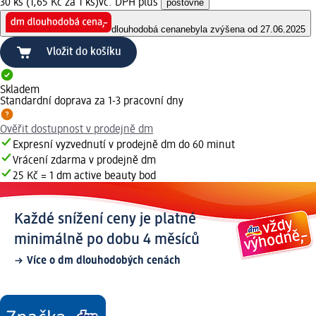
30 ks (1,65 Kč za 1 ks)
vč. DPH plus
poštovné
dlouhodobá cena
nebyla zvýšena od 27.06.2025
Vložit do košíku
Skladem
Standardní doprava za 1-3 pracovní dny
Ověřit dostupnost v prodejně dm
Expresní vyzvednutí v prodejně dm do 60 minut
Vrácení zdarma v prodejně dm
25 Kč = 1 dm active beauty bod
Každé snížení ceny je platné
minimálně po dobu 4 měsíců
Více o dm dlouhodobých cenách