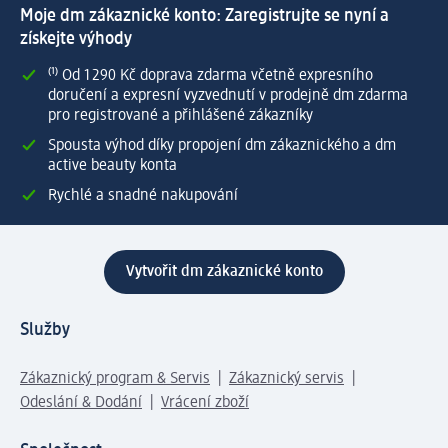
Moje dm zákaznické konto: Zaregistrujte se nyní a
získejte výhody
⁽¹⁾ Od 1 290 Kč doprava zdarma včetně expresního
doručení a expresní vyzvednutí v prodejně dm zdarma
pro registrované a přihlášené zákazníky
Spousta výhod díky propojení dm zákaznického a dm
active beauty konta
Rychlé a snadné nakupování
Vytvořit dm zákaznické konto
Služby
Zákaznický program & Servis
Zákaznický servis
Odeslání & Dodání
Vrácení zboží