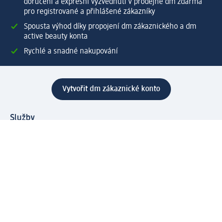
doručení a expresní vyzvednutí v prodejně dm zdarma
pro registrované a přihlášené zákazníky
Spousta výhod díky propojení dm zákaznického a dm
active beauty konta
Rychlé a snadné nakupování
Vytvořit dm zákaznické konto
Služby
Zákaznický program & Servis
Zákaznický servis
Odeslání & Dodání
Vrácení zboží
Společnost
O společnosti
Společenská odpovědnost
Kariéra
Press centrum