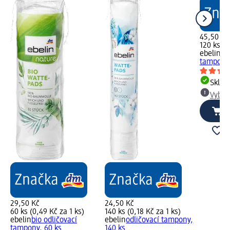
45,50 Kč
120 ks (0
ebelin
bi
tampony,
Skla
Vybra
29,50 Kč
24,50 Kč
60 ks (0,49 Kč za 1 ks)
140 ks (0,18 Kč za 1 ks)
ebelin
bio odličovací
ebelin
odličovací tampony,
tampony, 60 ks
140 ks