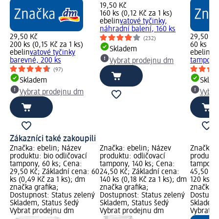
19,50 Kč
160 ks (0,12 Kč za 1 ks)
ebelin
vatové tyčinky,
náhradní balení, 160 ks
29,50 Kč
29,50 Kč
(232)
200 ks (0,15 Kč za 1 ks)
60 ks (0,
Skladem
ebelin
vatové tyčinky
ebelin
bi
barevné, 200 ks
tampony,
Vybrat prodejnu dm
(97)
Skladem
Skla
Vybrat prodejnu dm
Vybra
Zákazníci také zakoupili
Značka: ebelin; Název
Značka: ebelin; Název
Značka: 
produktu: bio odličovací
produktu: odličovací
produktu:
tampony, 60 ks; Cena:
tampony, 140 ks; Cena:
tampony,
29,50 Kč; Základní cena: 60
24,50 Kč; Základní cena:
45,50 Kč
ks (0,49 Kč za 1 ks); dm
140 ks (0,18 Kč za 1 ks); dm
120 ks (0
značka grafika;
značka grafika;
značka g
Dostupnost: Status zelený
Dostupnost: Status zelený
Dostupno
Skladem, Status šedý
Skladem, Status šedý
Skladem,
Vybrat prodejnu dm
Vybrat prodejnu dm
Vybrat p