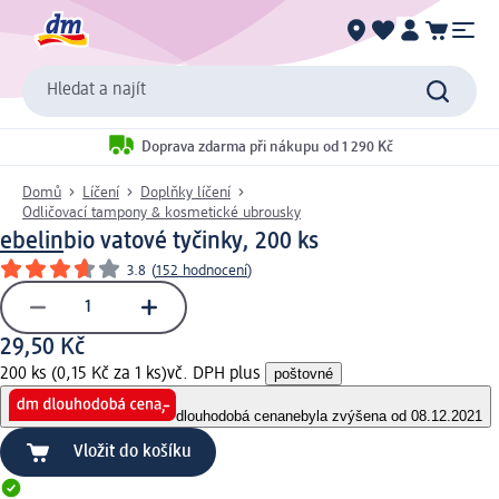
Hledat a najít
Doprava zdarma při nákupu od 1 290 Kč
Domů
Líčení
Doplňky líčení
Odličovací tampony & kosmetické ubrousky
ebelin
bio vatové tyčinky, 200 ks
3.8
(
152 hodnocení
)
29,50 Kč
200 ks (0,15 Kč za 1 ks)
vč. DPH plus
poštovné
dlouhodobá cena
nebyla zvýšena od 08.12.2021
Vložit do košíku