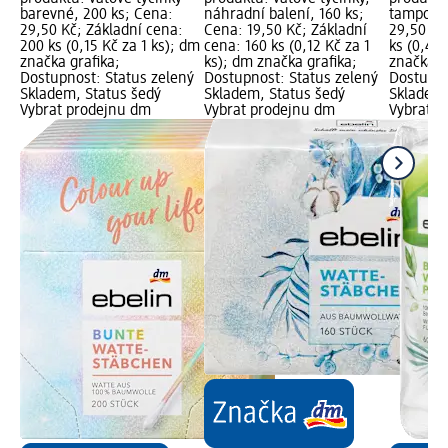
barevné, 200 ks; Cena:
náhradní balení, 160 ks;
tampony,
29,50 Kč; Základní cena:
Cena: 19,50 Kč; Základní
29,50 Kč
200 ks (0,15 Kč za 1 ks); dm
cena: 160 ks (0,12 Kč za 1
ks (0,49 
značka grafika;
ks); dm značka grafika;
značka g
Dostupnost: Status zelený
Dostupnost: Status zelený
Dostupno
Skladem, Status šedý
Skladem, Status šedý
Skladem,
Vybrat prodejnu dm
Vybrat prodejnu dm
Vybrat p