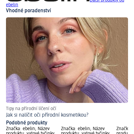
Další produkty od
ebelin
Vhodné poradenství
Tipy na přírodní líčení očí
Jak si nalíčit oči přírodní kosmetikou?
Podobné produkty
Značka: ebelin; Název
Značka: ebelin; Název
Značka: 
produktu: vatové tyčinky
produktu: vatové tyčinky,
produktu: