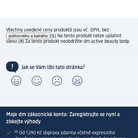
Všechny uvedené ceny produktů jsou vč. DPH, bez
poštovného a balného
(§) Na tento produkt nelze uplatnit
slevu.
(#) Za tento produkt neobdržíte dm active beauty body.
Jak se Vám líbí tato stránka?
Moje dm zákaznické konto: Zaregistrujte se nyní a
získejte výhody
⁽¹⁾ Od 1 290 Kč doprava zdarma včetně expresního