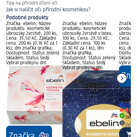
Tipy na přírodní líčení očí
Jak si nalíčit oči přírodní kosmetikou?
Podobné produkty
Značka: ebelin; Název
Značka: ebelin; Název
Značka: 
produktu: kosmetické
produktu: kosmetické
produktu
ubrousky 2vrstvé, 200 ks;
ubrousky 2vrstvé v boxu,
ubrousky
Cena: 35,50 Kč; Základní
100 ks; Cena: 29,50 Kč;
Cena: 25
cena: 200 ks (0,18 Kč za 1
Základní cena: 100 ks
cena: 90 
ks); dm značka grafika;
(0,30 Kč za 1 ks); dm
ks); dm 
Dostupnost: Status zelený
značka grafika;
Dostupno
Skladem, Status šedý
Dostupnost: Status zelený
Skladem,
Vybrat prodejnu dm
Skladem, Status šedý
Vybrat p
Vybrat prodejnu dm
25,50 Kč
90 ks (0,
ebelin
ko
3vrstvé, 
Skla
Vybra