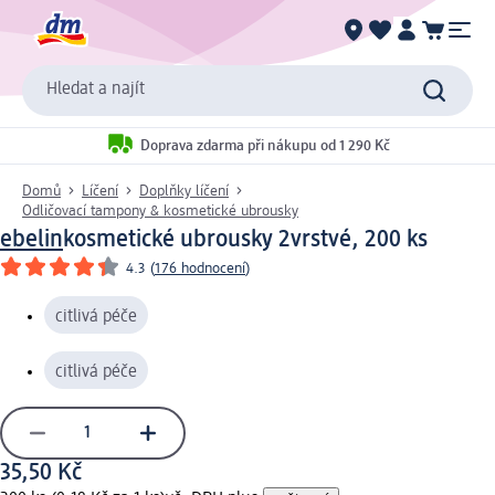
Hledat a najít
Doprava zdarma při nákupu od 1 290 Kč
Domů
Líčení
Doplňky líčení
Odličovací tampony & kosmetické ubrousky
ebelin
kosmetické ubrousky 2vrstvé, 200 ks
4.3
(
176 hodnocení
)
citlivá péče
citlivá péče
35,50 Kč