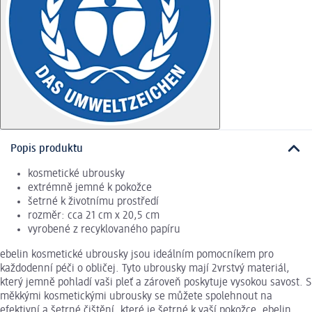
Popis produktu
kosmetické ubrousky
extrémně jemné k pokožce
šetrné k životnímu prostředí
rozměr: cca 21 cm x 20,5 cm
vyrobené z recyklovaného papíru
ebelin kosmetické ubrousky jsou ideálním pomocníkem pro
každodenní péči o obličej. Tyto ubrousky mají 2vrstvý materiál,
který jemně pohladí vaši pleť a zároveň poskytuje vysokou savost. S
měkkými kosmetickými ubrousky se můžete spolehnout na
efektivní a šetrné čištění, které je šetrné k vaší pokožce. ebelin