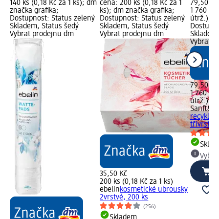
140 ks (0,18 Kč za 1 ks); dm
cena: 200 ks (0,18 Kč za 1
79,50 Kč
značka grafika;
ks); dm značka grafika;
1 760 útr
Dostupnost: Status zelený
Dostupnost: Status zelený
útrž.); d
Skladem, Status šedý
Skladem, Status šedý
Dostupno
Vybrat prodejnu dm
Vybrat prodejnu dm
Skladem,
Vybrat p
79,50 Kč
1 760 útr
útrž.)
Sanft&Si
recyklov
třívrstvý,
Skla
Vybra
35,50 Kč
200 ks (0,18 Kč za 1 ks)
ebelin
kosmetické ubrousky
2vrstvé, 200 ks
(256)
Skladem