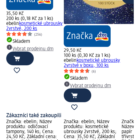
35,50 Kč
200 ks (0,18 Kč za 1 ks)
ebelin
kosmetické ubrousky
2vrstvé, 200 ks
(256)
Skladem
Vybrat prodejnu dm
29,50 Kč
100 ks (0,30 Kč za 1 ks)
ebelin
kosmetické ubrousky
2vrstvé v boxu, 100 ks
(6)
Skladem
Vybrat prodejnu dm
Zákazníci také zakoupili
Značka: ebelin; Název
Značka: ebelin; Název
Značka: 
produktu: odličovací
produktu: kosmetické
Název pr
tampony, 140 ks; Cena:
ubrousky 2vrstvé, 200 ks;
papír re
24,50 Kč; Základní cena:
Cena: 35,50 Kč; Základní
třívrstvý