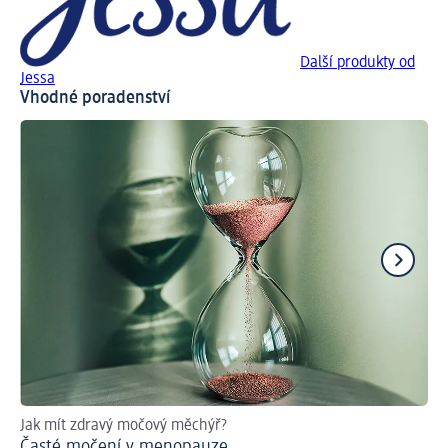
Další produkty od
Jessa
Vhodné poradenství
Jak mít zdravý močový měchýř?
Co
Časté močení v menopauze
Me