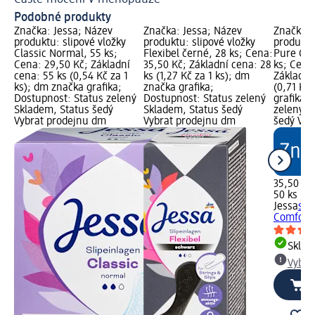
Podobné produkty
Značka: Jessa; Název
Značka: Jessa; Název
Značka: 
produktu: slipové vložky
produktu: slipové vložky
produktu
Classic Normal, 55 ks;
Flexibel černé, 28 ks; Cena:
Pure Com
Cena: 29,50 Kč; Základní
35,50 Kč; Základní cena: 28
ks; Cena
cena: 55 ks (0,54 Kč za 1
ks (1,27 Kč za 1 ks); dm
Základní
ks); dm značka grafika;
značka grafika;
(0,71 Kč 
Dostupnost: Status zelený
Dostupnost: Status zelený
grafika;
Skladem, Status šedý
Skladem, Status šedý
zelený S
Vybrat prodejnu dm
Vybrat prodejnu dm
šedý Vyb
35,50 Kč
50 ks (0,
Jessa
sli
Comfort 
Skla
Vybra