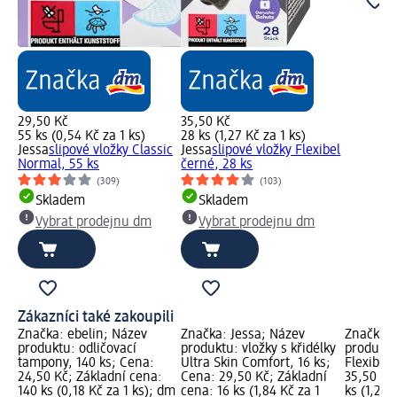
29,50 Kč
35,50 Kč
55 ks (0,54 Kč za 1 ks)
28 ks (1,27 Kč za 1 ks)
Jessa
slipové vložky Classic
Jessa
slipové vložky Flexibel
Normal, 55 ks
černé, 28 ks
(309)
(103)
Skladem
Skladem
Vybrat prodejnu dm
Vybrat prodejnu dm
Zákazníci také zakoupili
Značka: ebelin; Název
Značka: Jessa; Název
Značka: 
produktu: odličovací
produktu: vložky s křidélky
produktu
tampony, 140 ks; Cena:
Ultra Skin Comfort, 16 ks;
Flexibel 
24,50 Kč; Základní cena:
Cena: 29,50 Kč; Základní
35,50 Kč
140 ks (0,18 Kč za 1 ks); dm
cena: 16 ks (1,84 Kč za 1
ks (1,27 