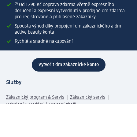
⁽¹⁾ Od 1 290 Kč doprava zdarma včetně expresního
doručení a expresní vyzvednutí v prodejně dm zdarma
pro registrované a přihlášené zákazníky
Spousta výhod díky propojení dm zákaznického a dm
active beauty konta
Rychlé a snadné nakupování
Vytvořit dm zákaznické konto
Služby
Zákaznický program & Servis
Zákaznický servis
Odeslání & Dodání
Vrácení zboží
Společnost
O společnosti
Společenská odpovědnost
Kariéra