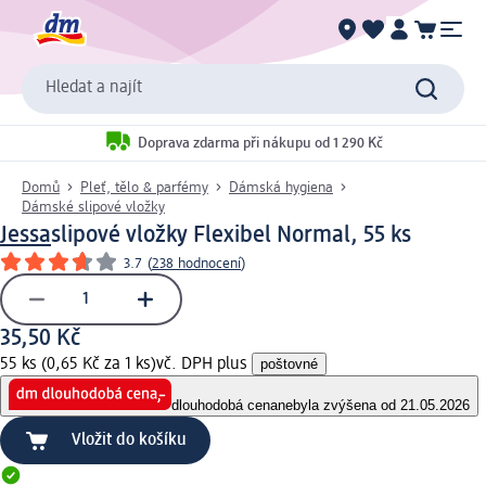
Hledat a najít
Doprava zdarma při nákupu od 1 290 Kč
Domů
Pleť, tělo & parfémy
Dámská hygiena
Dámské slipové vložky
Jessa
slipové vložky Flexibel Normal, 55 ks
3.7
(
238 hodnocení
)
35,50 Kč
55 ks (0,65 Kč za 1 ks)
vč. DPH plus
poštovné
dlouhodobá cena
nebyla zvýšena od 21.05.2026
Vložit do košíku