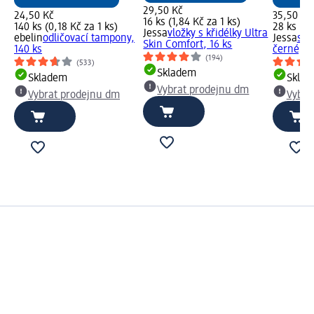
29,50 Kč
24,50 Kč
35,50 Kč
16 ks (1,84 Kč za 1 ks)
140 ks (0,18 Kč za 1 ks)
28 ks (1,
Jessa
vložky s křidélky Ultra
ebelin
odličovací tampony,
Jessa
sli
Skin Comfort, 16 ks
140 ks
černé, 2
(194)
(533)
Skladem
Skladem
Skla
Vybrat prodejnu dm
Vybrat prodejnu dm
Vybra