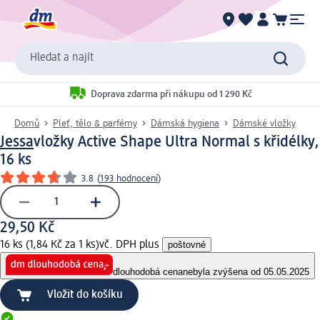
Hledat a najít
Doprava zdarma při nákupu od 1 290 Kč
Domů
Pleť, tělo & parfémy
Dámská hygiena
Dámské vložky
Jessa
vložky Active Shape Ultra Normal s křidélky,
16 ks
3.8
(
193 hodnocení
)
29,50 Kč
16 ks (1,84 Kč za 1 ks)
vč. DPH plus
poštovné
dlouhodobá cena
nebyla zvýšena od 05.05.2025
Vložit do košíku