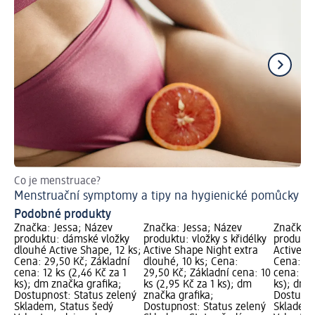
Co je menstruace?
Ti
Menstruační symptomy a tipy na hygienické pomůcky
Co
Podobné produkty
Značka: Jessa; Název
Značka: Jessa; Název
Značka: 
produktu: dámské vložky
produktu: vložky s křidélky
produktu
dlouhé Active Shape, 12 ks;
Active Shape Night extra
Active S
Cena: 29,50 Kč; Základní
dlouhé, 10 ks; Cena:
Cena: 29
cena: 12 ks (2,46 Kč za 1
29,50 Kč; Základní cena: 10
cena: 12 
ks); dm značka grafika;
ks (2,95 Kč za 1 ks); dm
ks); dm 
Dostupnost: Status zelený
značka grafika;
Dostupno
Skladem, Status šedý
Dostupnost: Status zelený
Skladem,