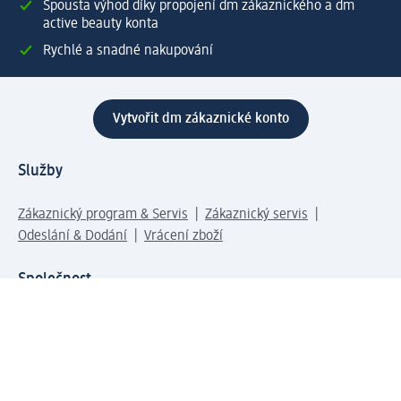
Spousta výhod díky propojení dm zákaznického a dm
active beauty konta
Rychlé a snadné nakupování
Vytvořit dm zákaznické konto
Služby
Zákaznický program & Servis
Zákaznický servis
Odeslání & Dodání
Vrácení zboží
Společnost
O společnosti
Společenská odpovědnost
Kariéra
Press centrum
Svět dm