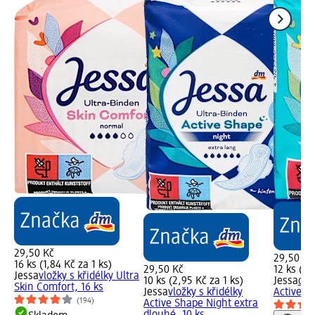
29,50 Kč
29,50 Kč
16 ks (1,84 Kč za 1 ks)
29,50 Kč
12 ks (2,
Jessa
vložky s křidélky Ultra
10 ks (2,95 Kč za 1 ks)
Jessa
dám
Skin Comfort, 16 ks
Jessa
vložky s křidélky
Active S
(194)
Active Shape Night extra