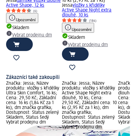
Jessa
dámské vložky dlouhé
10 ks (2,95 Kč za 1 ks)
Active Shape, 12 ks
Jessa
vložky s křidélky
Active Shape Night extra
(6)
dlouhé, 10 ks
Upozornění
(186)
Skladem
Upozornění
Vybrat prodejnu dm
Skladem
Vybrat prodejnu dm
Zákazníci také zakoupili
Značka: Jessa; Název
Značka: Jessa; Název
Značka: 
produktu: vložky s křidélky
produktu: vložky s křidélky
produktu
Ultra Skin Comfort, 16 ks;
Active Shape Night extra
dlouhé A
Cena: 29,50 Kč; Základní
dlouhé, 10 ks; Cena:
Cena: 29
cena: 16 ks (1,84 Kč za 1
29,50 Kč; Základní cena: 10
cena: 12 
ks); dm značka grafika;
ks (2,95 Kč za 1 ks); dm
ks); dm 
Dostupnost: Status zelený
značka grafika;
Dostupno
Skladem, Status šedý
Dostupnost: Status zelený
Skladem,
Vybrat prodejnu dm
Skladem, Status šedý
Vybrat p
Vybrat prodejnu dm