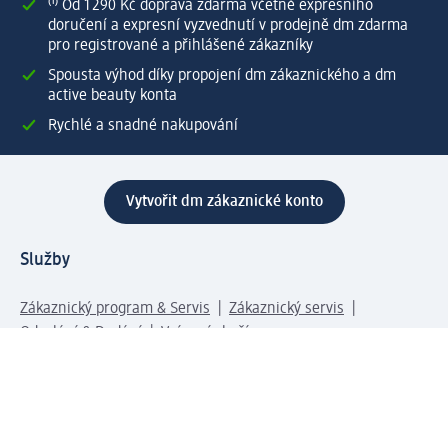
⁽¹⁾ Od 1 290 Kč doprava zdarma včetně expresního
doručení a expresní vyzvednutí v prodejně dm zdarma
pro registrované a přihlášené zákazníky
Spousta výhod díky propojení dm zákaznického a dm
active beauty konta
Rychlé a snadné nakupování
Vytvořit dm zákaznické konto
Služby
Zákaznický program & Servis
Zákaznický servis
Odeslání & Dodání
Vrácení zboží
Společnost
O společnosti
Společenská odpovědnost
Kariéra