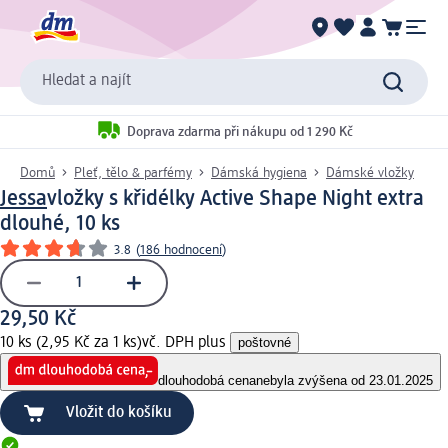
Hledat a najít
Doprava zdarma při nákupu od 1 290 Kč
Domů
Pleť, tělo & parfémy
Dámská hygiena
Dámské vložky
Jessa
vložky s křidélky Active Shape Night extra
dlouhé, 10 ks
3.8
(
186 hodnocení
)
29,50 Kč
10 ks (2,95 Kč za 1 ks)
vč. DPH plus
poštovné
dlouhodobá cena
nebyla zvýšena od 23.01.2025
Vložit do košíku