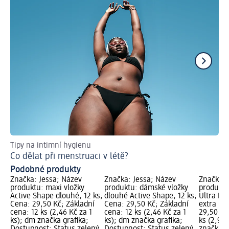
Tipy na intimní hygienu
Co
Co dělat při menstruaci v létě?
Me
Podobné produkty
Značka: Jessa; Název
Značka: Jessa; Název
Značka: 
produktu: maxi vložky
produktu: dámské vložky
produktu:
Active Shape dlouhé, 12 ks;
dlouhé Active Shape, 12 ks;
Ultra Dr
Cena: 29,50 Kč; Základní
Cena: 29,50 Kč; Základní
extra lan
cena: 12 ks (2,46 Kč za 1
cena: 12 ks (2,46 Kč za 1
29,50 Kč
ks); dm značka grafika;
ks); dm značka grafika;
ks (2,95 