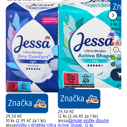
29,50 Kč
9 ks (3,2
Jessa
vlo
Skin Com
ks
Upoz
Skla
Vybra
29,50 Kč
29,50 Kč
12 ks (2,46 Kč za 1 ks)
10 ks (2,95 Kč za 1 ks)
Jessa
dámské vložky dlouhé
Jessa
vložky s křidélky Ultra
Active Shape, 12 ks