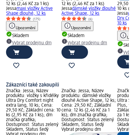
12 ks (2,46 Kč za 1 ks)
12 ks (2,46 Kč za 1 ks)
29,50 Kč
Jessa
maxi vložky Active
Jessa
dámské vložky dlouhé
10 ks (2,
Shape dlouhé, 12 ks
Active Shape, 12 ks
Jessa
vlo
Dry Comf
(175)
(6)
10 ks
Upozornění
Upozornění
Skladem
Skladem
Upoz
Vybrat prodejnu dm
Vybrat prodejnu dm
Skla
Vybra
Zákazníci také zakoupili
Značka: Jessa; Název
Značka: Jessa; Název
Značka: 
produktu: vložky s křidélky
produktu: dámské vložky
produktu:
Ultra Dry Comfort night
dlouhé Active Shape, 12 ks;
Ultra Sk
extra lang, 10 ks; Cena:
Cena: 29,50 Kč; Základní
Plus, 9 
29,50 Kč; Základní cena: 10
cena: 12 ks (2,46 Kč za 1
Základní 
ks (2,95 Kč za 1 ks); dm
ks); dm značka grafika;
za 1 ks);
značka grafika;
Dostupnost: Status zelený
Dostupno
Dostupnost: Status zelený
Skladem, Status šedý
Skladem,
Skladem, Status šedý
Vybrat prodejnu dm
Vybrat p
Vybrat prodejnu dm