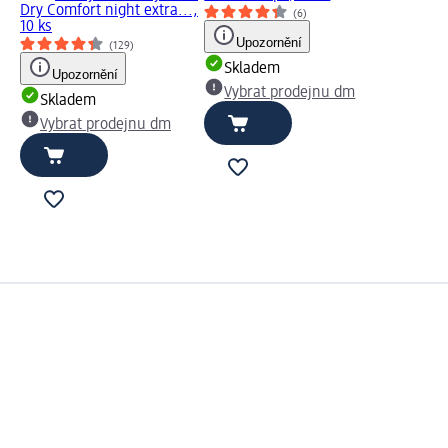
Dry Comfort night extra...,
(6)
10 ks
Upozornění
(129)
Skladem
Upozornění
Vybrat prodejnu dm
Skladem
Vybrat prodejnu dm