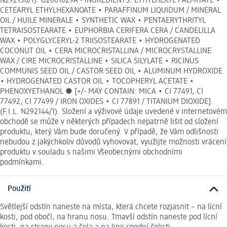
N292156/1). G2061029A - INGREDIENTS: ETHYLHEXYL PALMITATE •
CETEARYL ETHYLHEXANOATE • PARAFFINUM LIQUIDUM / MINERAL
OIL / HUILE MINERALE • SYNTHETIC WAX • PENTAERYTHRITYL
TETRAISOSTEARATE • EUPHORBIA CERIFERA CERA / CANDELILLA
WAX • POLYGLYCERYL-2 TRIISOSTEARATE • HYDROGENATED
COCONUT OIL • CERA MICROCRISTALLINA / MICROCRYSTALLINE
WAX / CIRE MICROCRISTALLINE • SILICA SILYLATE • RICINUS
COMMUNIS SEED OIL / CASTOR SEED OIL • ALUMINUM HYDROXIDE
• HYDROGENATED CASTOR OIL • TOCOPHERYL ACETATE •
PHENOXYETHANOL ● [+/- MAY CONTAIN: MICA • CI 77491, CI
77492, CI 77499 / IRON OXIDES • CI 77891 / TITANIUM DIOXIDE].
(F.I.L. N292144/1). Složení a výživové údaje uvedené v internetovém
obchodě se může v některých případech nepatrně lišit od složení
produktu, který Vám bude doručený. V případě, že Vám odlišnosti
nebudou z jakýchkoliv důvodů vyhovovat, využijte možnosti vrácení
produktu v souladu s našimi Všeobecnými obchodními
podmínkami.
Použití
Světlejší odstín naneste na místa, která chcete rozjasnit – na lícní
kosti, pod obočí, na hranu nosu. Tmavší odstín naneste pod lícní