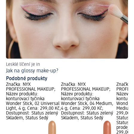
Lesklé líčení je in
Ins
Jak na glossy make-up?
Ja
Podobné produkty
Značka: NYX
Značka: NYX
Značka:
PROFESSIONAL MAKEUP;
PROFESSIONAL MAKEUP;
PROFESS
Název produktu:
Název produktu:
Název pr
konturovací tyčinka
konturovací tyčinka
konturov
Wonder Stick, 02 Universal
Wonder Stick, 04 Medium,
Wonder S
Light, 4 g; Cena: 299,00 Kč;
4 g; Cena: 299,00 Kč;
Medium, 
Dostupnost: Status zelený
Dostupnost: Status zelený
299,00 K
Skladem, Status šedý
Skladem, Status šedý
Status z
Status š
prodejn
299,00 K