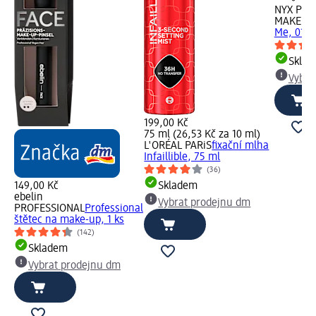
NYX PRO
MAKEUP
Me, 01 Fa
Skla
Vybra
199,00 Kč
75 ml (26,53 Kč za 10 ml)
L'ORÉAL PARiS
fixační mlha
Infaillible, 75 ml
(36)
149,00 Kč
Skladem
ebelin
Vybrat prodejnu dm
PROFESSIONAL
Professional
štětec na make-up, 1 ks
(142)
Skladem
Vybrat prodejnu dm