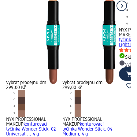
NYX PRO
MAKEUP
tyčinka 
Light Me
Skla
Vybra
Vybrat prodejnu dm
Vybrat prodejnu dm
299,00 Kč
299,00 Kč
NYX PROFESSIONAL
NYX PROFESSIONAL
MAKEUP
konturovací
MAKEUP
konturovací
tyčinka Wonder Stick, 02
tyčinka Wonder Stick, 04
Universal..., 4 g
Medium, 4 g