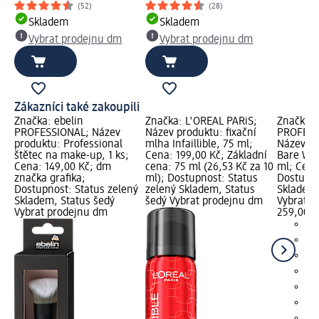
(52)
(28)
Skladem
Skladem
Vybrat prodejnu dm
Vybrat prodejnu dm
Zákazníci také zakoupili
Značka: ebelin
Značka: L'ORÉAL PARiS;
Značka:
PROFESSIONAL; Název
Název produktu: fixační
PROFESS
produktu: Professional
mlha Infaillible, 75 ml;
Název pr
štětec na make-up, 1 ks;
Cena: 199,00 Kč; Základní
Bare Wit
Cena: 149,00 Kč; dm
cena: 75 ml (26,53 Kč za 10
ml; Cena
značka grafika;
ml); Dostupnost: Status
Dostupno
Dostupnost: Status zelený
zelený Skladem, Status
Skladem,
Skladem, Status šedý
šedý Vybrat prodejnu dm
Vybrat p
Vybrat prodejnu dm
259,00 K
+6