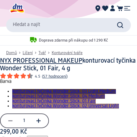
Hledat a najít
Doprava zdarma při nákupu od 1 290 Kč
Domů
Líčení
Tvář
Konturování tváře
NYX PROFESSIONAL MAKEUP
konturovací tyčinka
Wonder Stick, 01 Fair, 4 g
4.5
(
57 hodnocení
)
Barva
konturovací tyčinka Wonder Stick, 03 Light Medium
konturovací tyčinka Wonder Stick, 04 Medium
konturovací tyčinka Wonder Stick, 01 Fair
konturovací tyčinka Wonder Stick, 02 Universal Light
299,00 Kč