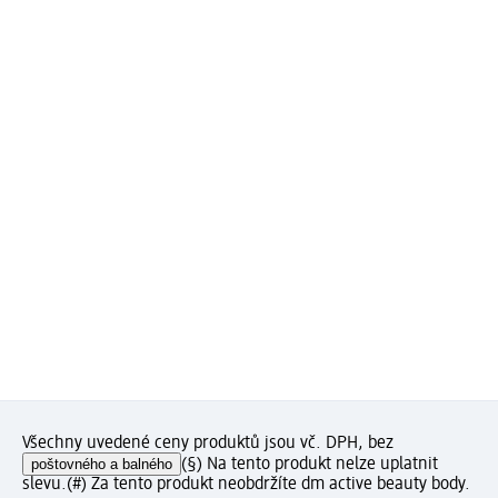
Všechny uvedené ceny produktů jsou vč. DPH, bez
poštovného a balného
(§) Na tento produkt nelze uplatnit
slevu.
(#) Za tento produkt neobdržíte dm active beauty body.