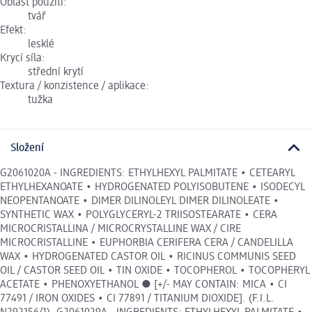
Oblast použití:
tvář
Efekt:
lesklé
Krycí síla:
střední krytí
Textura / konzistence / aplikace:
tužka
Složení
G2061020A - INGREDIENTS: ETHYLHEXYL PALMITATE • CETEARYL
ETHYLHEXANOATE • HYDROGENATED POLYISOBUTENE • ISODECYL
NEOPENTANOATE • DIMER DILINOLEYL DIMER DILINOLEATE •
SYNTHETIC WAX • POLYGLYCERYL-2 TRIISOSTEARATE • CERA
MICROCRISTALLINA / MICROCRYSTALLINE WAX / CIRE
MICROCRISTALLINE • EUPHORBIA CERIFERA CERA / CANDELILLA
WAX • HYDROGENATED CASTOR OIL • RICINUS COMMUNIS SEED
OIL / CASTOR SEED OIL • TIN OXIDE • TOCOPHEROL • TOCOPHERYL
ACETATE • PHENOXYETHANOL ● [+/- MAY CONTAIN: MICA • CI
77491 / IRON OXIDES • CI 77891 / TITANIUM DIOXIDE]. (F.I.L.