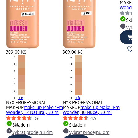
MAKEUP
Wonder, 
Skla
Vybra
309,00 Kč
309,00 Kč
+6
+6
NYX PROFESSIONAL
NYX PROFESSIONAL
MAKEUP
make-up Make 'Em
MAKEUP
make-up Make 'Em
Wonder, 12 Natural, 30 ml
Wonder, 10 Nude, 30 ml
(69)
(17)
Skladem
Skladem
Vybrat prodejnu dm
Vybrat prodejnu dm