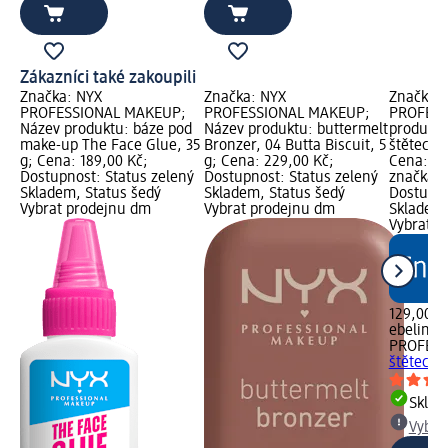
Zákazníci také zakoupili
Značka: NYX
Značka: NYX
Značka: 
PROFESSIONAL MAKEUP;
PROFESSIONAL MAKEUP;
PROFESS
Název produktu: báze pod
Název produktu: buttermelt
produktu
make-up The Face Glue, 35
Bronzer, 04 Butta Biscuit, 5
štětec na
g; Cena: 189,00 Kč;
g; Cena: 229,00 Kč;
Cena: 12
Dostupnost: Status zelený
Dostupnost: Status zelený
značka g
Skladem, Status šedý
Skladem, Status šedý
Dostupno
Vybrat prodejnu dm
Vybrat prodejnu dm
Skladem,
Vybrat p
129,00 K
ebelin
PROFESS
štětec na
Skla
Vybra