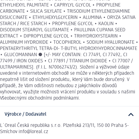
ETHYLHEXYL PALMITATE • CAPRYLYL GLYCOL • PROPYLENE
CARBONATE • SILICA SILYLATE • TRISODIUM ETHYLENEDIAMINE
DISUCCINATE • ETHYLHEXYLGLYCERIN • ALUMINA • ORYZA SATIVA
STARCH / RICE STARCH • PROPYLENE GLYCOL • KAOLIN •
DISODIUM STEAROYL GLUTAMATE • PAULLINIA CUPANA SEED
EXTRACT • DIPROPYLENE GLYCOL • TRIHYDROXYSTEARIN •
ALUMINUM HYDROXIDE • TOCOPHEROL • SODIUM HYALURONATE •
PENTAERYTHRITYL TETRA-DI- T-BUTYL HYDROXYHYDROCINNAMATE
• GLUCOMANNAN ● [+/- MAY CONTAIN: CI 77491, CI 77492, CI
77499 / IRON OXIDES • CI 77891 / TITANIUM DIOXIDE • CI 77007 /
ULTRAMARINES]. (F.I.L. N70062743/2). Složení a výživové údaje
uvedené v internetovém obchodě se může v některých případech
nepatrně lišit od složení produktu, který Vám bude doručený. V
případě, že Vám odlišnosti nebudou z jakýchkoliv důvodů
vyhovovat, využijte možnosti vrácení produktu v souladu s našimi
Všeobecnými obchodními podmínkami.
Výrobce / Dodavatel
L´Oreal Česká republika s.r.o. Plzeňská 213/11, 150 00 Praha 5-
Smíchov info@loreal.cz