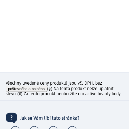
Všechny uvedené ceny produktů jsou vč. DPH, bez
poštovného a balného
(§) Na tento produkt nelze uplatnit
slevu.
(#) Za tento produkt neobdržíte dm active beauty body.
Jak se Vám líbí tato stránka?