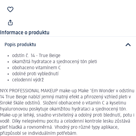
Informace o produktu
Popis produktu
odstín č. 14 - True Beige
okamžitá hydratace a sjednocený tón pleti
obohaceno vitamínem C
odolné proti vyblednutí
celodenní výdrž
NYX PROFESSIONAL MAKEUP make-up Make 'Em Wonder v odstínu
14 True Beige nabízí jemný matný efekt a přirozený vzhled pleti v
široké škále odstínů. Složení obohacené o vitamín C a kyselinu
hyaluronovou poskytuje okamžitou hydrataci a sjednocený tón.
Make-up je lehký, snadno vrstvitelný a odolný proti blednutí, potu i
vodě. Díky nelepivému pocitu a celodenní kontrole lesku zůstává
pleť hladká a rovnoměrná. Vhodný pro různé typy aplikace,
přizpůsobí se individuálním potřebám.