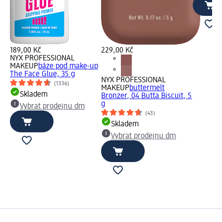
189,00 Kč
229,00 Kč
NYX PROFESSIONAL
MAKEUP
báze pod make-up
The Face Glue, 35 g
NYX PROFESSIONAL
(1336)
MAKEUP
buttermelt
Skladem
Bronzer, 04 Butta Biscuit, 5
g
Vybrat prodejnu dm
(43)
Skladem
Vybrat prodejnu dm