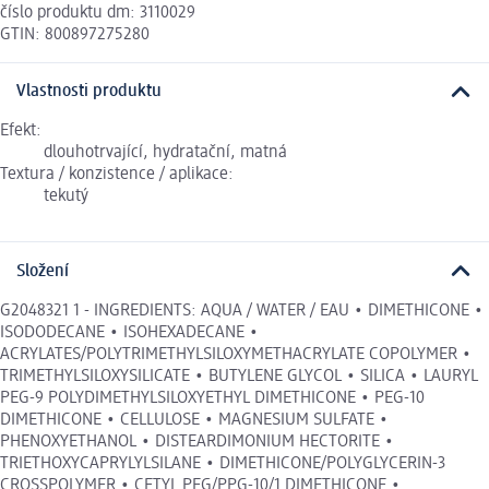
číslo produktu dm: 3110029
GTIN: 800897275280
Vlastnosti produktu
Efekt:
dlouhotrvající, hydratační, matná
Textura / konzistence / aplikace:
tekutý
Složení
G2048321 1 - INGREDIENTS: AQUA / WATER / EAU • DIMETHICONE •
ISODODECANE • ISOHEXADECANE •
ACRYLATES/POLYTRIMETHYLSILOXYMETHACRYLATE COPOLYMER •
TRIMETHYLSILOXYSILICATE • BUTYLENE GLYCOL • SILICA • LAURYL
PEG-9 POLYDIMETHYLSILOXYETHYL DIMETHICONE • PEG-10
DIMETHICONE • CELLULOSE • MAGNESIUM SULFATE •
PHENOXYETHANOL • DISTEARDIMONIUM HECTORITE •
TRIETHOXYCAPRYLYLSILANE • DIMETHICONE/POLYGLYCERIN-3
CROSSPOLYMER • CETYL PEG/PPG-10/1 DIMETHICONE •