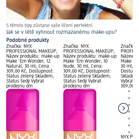
S těmito tipy zůstane vaše líčení perfektní
Skv
Jak se v létě vyhnout rozmazanému make-upu?
Ja
Podobné produkty
Značka: NYX
Značka: NYX
Značka:
PROFESSIONAL MAKEUP;
PROFESSIONAL MAKEUP;
PROFESS
Název produktu: make-up
Název produktu: make-up
Název p
Make 'Em Wonder, 12
Make 'Em Wonder, 10
Make 'Em
Natural, 30 ml; Cena:
Nude, 30 ml; Cena:
30 ml; C
309,00 Kč; Dostupnost:
309,00 Kč; Dostupnost:
Dostupno
Status zelený Skladem,
Status zelený Skladem,
Skladem,
Status šedý Vybrat
Status šedý Vybrat
Vybrat p
prodejnu dm
prodejnu dm
309,00 K
+6
NYX PRO