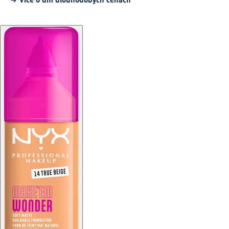
Více o dm dlouhodobých cenách