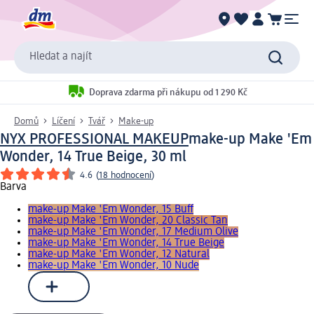
Hledat a najít
Doprava zdarma při nákupu od 1 290 Kč
Domů
Líčení
Tvář
Make-up
NYX PROFESSIONAL MAKEUP
make-up Make 'Em
Wonder, 14 True Beige, 30 ml
4.6
(
18 hodnocení
)
Barva
make-up Make 'Em Wonder, 15 Buff
make-up Make 'Em Wonder, 20 Classic Tan
make-up Make 'Em Wonder, 17 Medium Olive
make-up Make 'Em Wonder, 14 True Beige
make-up Make 'Em Wonder, 12 Natural
make-up Make 'Em Wonder, 10 Nude