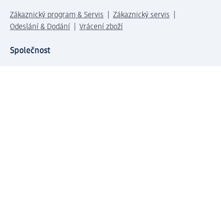
Zákaznický program & Servis
Zákaznický servis
Odeslání & Dodání
Vrácení zboží
Společnost
O společnosti
Společenská odpovědnost
Kariéra
Press centrum
Svět dm
Platební možnosti