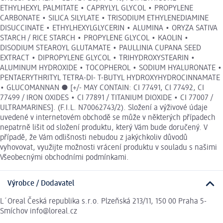
ETHYLHEXYL PALMITATE • CAPRYLYL GLYCOL • PROPYLENE
CARBONATE • SILICA SILYLATE • TRISODIUM ETHYLENEDIAMINE
DISUCCINATE • ETHYLHEXYLGLYCERIN • ALUMINA • ORYZA SATIVA
STARCH / RICE STARCH • PROPYLENE GLYCOL • KAOLIN •
DISODIUM STEAROYL GLUTAMATE • PAULLINIA CUPANA SEED
EXTRACT • DIPROPYLENE GLYCOL • TRIHYDROXYSTEARIN •
ALUMINUM HYDROXIDE • TOCOPHEROL • SODIUM HYALURONATE •
PENTAERYTHRITYL TETRA-DI- T-BUTYL HYDROXYHYDROCINNAMATE
• GLUCOMANNAN ● [+/- MAY CONTAIN: CI 77491, CI 77492, CI
77499 / IRON OXIDES • CI 77891 / TITANIUM DIOXIDE • CI 77007 /
ULTRAMARINES]. (F.I.L. N70062743/2). Složení a výživové údaje
uvedené v internetovém obchodě se může v některých případech
nepatrně lišit od složení produktu, který Vám bude doručený. V
případě, že Vám odlišnosti nebudou z jakýchkoliv důvodů
vyhovovat, využijte možnosti vrácení produktu v souladu s našimi
Všeobecnými obchodními podmínkami.
Výrobce / Dodavatel
L´Oreal Česká republika s.r.o. Plzeňská 213/11, 150 00 Praha 5-
Smíchov info@loreal.cz