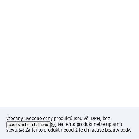
Všechny uvedené ceny produktů jsou vč. DPH, bez
poštovného a balného
(§) Na tento produkt nelze uplatnit
slevu.
(#) Za tento produkt neobdržíte dm active beauty body.