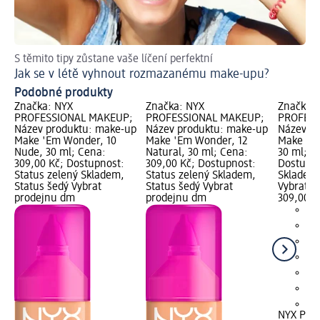
S těmito tipy zůstane vaše líčení perfektní
Skv
Jak se v létě vyhnout rozmazanému make-upu?
Ja
Podobné produkty
Značka: NYX
Značka: NYX
Značka:
PROFESSIONAL MAKEUP;
PROFESSIONAL MAKEUP;
PROFESS
Název produktu: make-up
Název produktu: make-up
Název p
Make 'Em Wonder, 10
Make 'Em Wonder, 12
Make 'Em
Nude, 30 ml; Cena:
Natural, 30 ml; Cena:
30 ml; C
309,00 Kč; Dostupnost:
309,00 Kč; Dostupnost:
Dostupno
Status zelený Skladem,
Status zelený Skladem,
Skladem,
Status šedý Vybrat
Status šedý Vybrat
Vybrat p
prodejnu dm
prodejnu dm
309,00 K
+6
NYX PRO