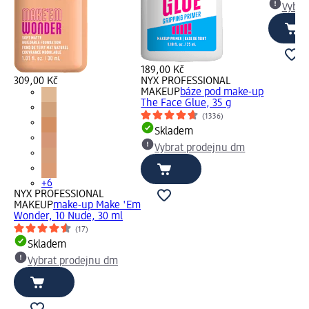
Vybra
189,00 Kč
309,00 Kč
NYX PROFESSIONAL
MAKEUP
báze pod make-up
The Face Glue, 35 g
(1336)
Skladem
Vybrat prodejnu dm
+6
NYX PROFESSIONAL
MAKEUP
make-up Make 'Em
Wonder, 10 Nude, 30 ml
(17)
Skladem
Vybrat prodejnu dm