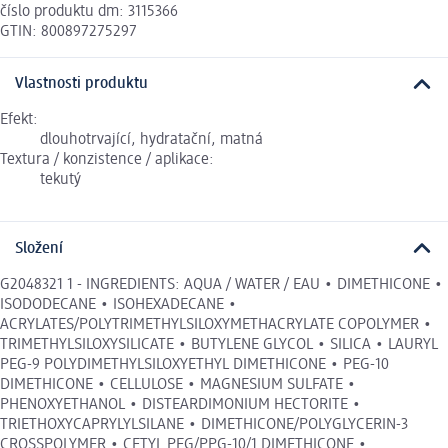
číslo produktu dm: 3115366
GTIN: 800897275297
Vlastnosti produktu
Efekt:
dlouhotrvající, hydratační, matná
Textura / konzistence / aplikace:
tekutý
Složení
G2048321 1 - INGREDIENTS: AQUA / WATER / EAU • DIMETHICONE •
ISODODECANE • ISOHEXADECANE •
ACRYLATES/POLYTRIMETHYLSILOXYMETHACRYLATE COPOLYMER •
TRIMETHYLSILOXYSILICATE • BUTYLENE GLYCOL • SILICA • LAURYL
PEG-9 POLYDIMETHYLSILOXYETHYL DIMETHICONE • PEG-10
DIMETHICONE • CELLULOSE • MAGNESIUM SULFATE •
PHENOXYETHANOL • DISTEARDIMONIUM HECTORITE •
TRIETHOXYCAPRYLYLSILANE • DIMETHICONE/POLYGLYCERIN-3
CROSSPOLYMER • CETYL PEG/PPG-10/1 DIMETHICONE •