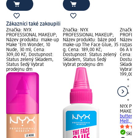
Zákazníci také zakoupili
Značka: NYX
Značka: NYX
Značka:
PROFESSIONAL MAKEUP;
PROFESSIONAL MAKEUP;
PROFESS
Název produktu: make-up
Název produktu: báze pod
Název pr
Make 'Em Wonder, 10
make-up The Face Glue, 35
rozjasňo
Nude, 30 ml; Cena:
g; Cena: 189,00 Kč;
06 A Who
309,00 Kč; Dostupnost:
Dostupnost: Status zelený
Cena: 19
Status zelený Skladem,
Skladem, Status šedý
Dostupno
Status šedý Vybrat
Vybrat prodejnu dm
Skladem,
prodejnu dm
Vybrat p
199,00 K
NYX PRO
MAKEUP
butterme
Melt, 5 g
Skla