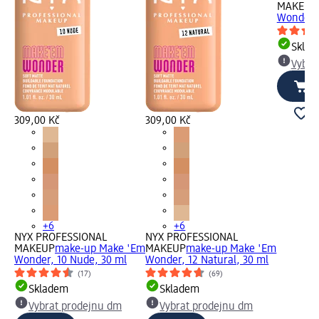
MAKEUP
Wonder, 
Skla
Vybra
309,00 Kč
309,00 Kč
+6
+6
NYX PROFESSIONAL
NYX PROFESSIONAL
MAKEUP
make-up Make 'Em
MAKEUP
make-up Make 'Em
Wonder, 10 Nude, 30 ml
Wonder, 12 Natural, 30 ml
(17)
(69)
Skladem
Skladem
Vybrat prodejnu dm
Vybrat prodejnu dm