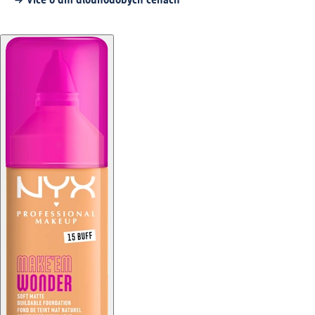
Více o dm dlouhodobých cenách