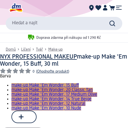
Hledat a najít
Doprava zdarma při nákupu od 1 290 Kč
Domů
Líčení
Tvář
Make-up
NYX PROFESSIONAL MAKEUP
make-up Make 'Em
Wonder, 15 Buff, 30 ml
0
(
Ohodnoťte produkt
)
Barva
make-up Make 'Em Wonder, 15 Buff
make-up Make 'Em Wonder, 20 Classic Tan
make-up Make 'Em Wonder, 17 Medium Olive
make-up Make 'Em Wonder, 14 True Beige
make-up Make 'Em Wonder, 12 Natural
make-up Make 'Em Wonder, 10 Nude