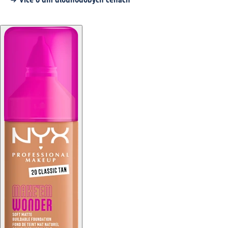
Více o dm dlouhodobých cenách