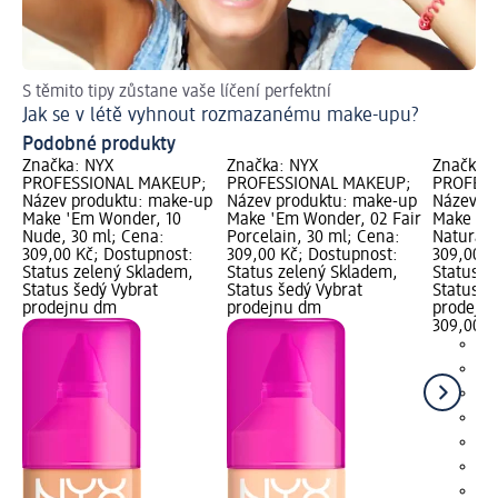
S těmito tipy zůstane vaše líčení perfektní
Skv
Jak se v létě vyhnout rozmazanému make-upu?
Ja
Podobné produkty
Značka: NYX
Značka: NYX
Značka:
PROFESSIONAL MAKEUP;
PROFESSIONAL MAKEUP;
PROFESS
Název produktu: make-up
Název produktu: make-up
Název p
Make 'Em Wonder, 10
Make 'Em Wonder, 02 Fair
Make 'E
Nude, 30 ml; Cena:
Porcelain, 30 ml; Cena:
Natural,
309,00 Kč; Dostupnost:
309,00 Kč; Dostupnost:
309,00 K
Status zelený Skladem,
Status zelený Skladem,
Status z
Status šedý Vybrat
Status šedý Vybrat
Status š
prodejnu dm
prodejnu dm
prodejn
309,00 K
+6