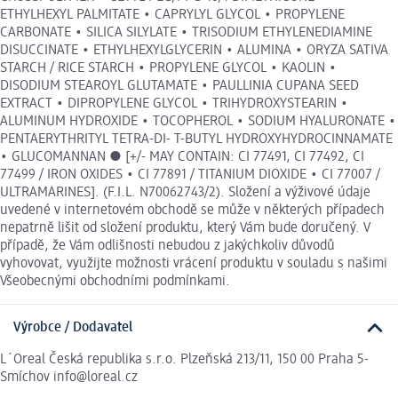
ETHYLHEXYL PALMITATE • CAPRYLYL GLYCOL • PROPYLENE
CARBONATE • SILICA SILYLATE • TRISODIUM ETHYLENEDIAMINE
DISUCCINATE • ETHYLHEXYLGLYCERIN • ALUMINA • ORYZA SATIVA
STARCH / RICE STARCH • PROPYLENE GLYCOL • KAOLIN •
DISODIUM STEAROYL GLUTAMATE • PAULLINIA CUPANA SEED
EXTRACT • DIPROPYLENE GLYCOL • TRIHYDROXYSTEARIN •
ALUMINUM HYDROXIDE • TOCOPHEROL • SODIUM HYALURONATE •
PENTAERYTHRITYL TETRA-DI- T-BUTYL HYDROXYHYDROCINNAMATE
• GLUCOMANNAN ● [+/- MAY CONTAIN: CI 77491, CI 77492, CI
77499 / IRON OXIDES • CI 77891 / TITANIUM DIOXIDE • CI 77007 /
ULTRAMARINES]. (F.I.L. N70062743/2). Složení a výživové údaje
uvedené v internetovém obchodě se může v některých případech
nepatrně lišit od složení produktu, který Vám bude doručený. V
případě, že Vám odlišnosti nebudou z jakýchkoliv důvodů
vyhovovat, využijte možnosti vrácení produktu v souladu s našimi
Všeobecnými obchodními podmínkami.
Výrobce / Dodavatel
L´Oreal Česká republika s.r.o. Plzeňská 213/11, 150 00 Praha 5-
Smíchov info@loreal.cz