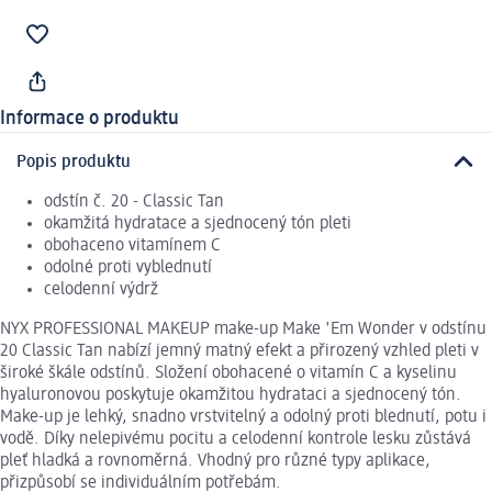
Informace o produktu
Popis produktu
odstín č. 20 - Classic Tan
okamžitá hydratace a sjednocený tón pleti
obohaceno vitamínem C
odolné proti vyblednutí
celodenní výdrž
NYX PROFESSIONAL MAKEUP make-up Make 'Em Wonder v odstínu
20 Classic Tan nabízí jemný matný efekt a přirozený vzhled pleti v
široké škále odstínů. Složení obohacené o vitamín C a kyselinu
hyaluronovou poskytuje okamžitou hydrataci a sjednocený tón.
Make-up je lehký, snadno vrstvitelný a odolný proti blednutí, potu i
vodě. Díky nelepivému pocitu a celodenní kontrole lesku zůstává
pleť hladká a rovnoměrná. Vhodný pro různé typy aplikace,
přizpůsobí se individuálním potřebám.