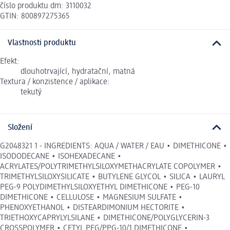
číslo produktu dm: 3110032
GTIN: 800897275365
Vlastnosti produktu
Efekt:
dlouhotrvající, hydratační, matná
Textura / konzistence / aplikace:
tekutý
Složení
G2048321 1 - INGREDIENTS: AQUA / WATER / EAU • DIMETHICONE •
ISODODECANE • ISOHEXADECANE •
ACRYLATES/POLYTRIMETHYLSILOXYMETHACRYLATE COPOLYMER •
TRIMETHYLSILOXYSILICATE • BUTYLENE GLYCOL • SILICA • LAURYL
PEG-9 POLYDIMETHYLSILOXYETHYL DIMETHICONE • PEG-10
DIMETHICONE • CELLULOSE • MAGNESIUM SULFATE •
PHENOXYETHANOL • DISTEARDIMONIUM HECTORITE •
TRIETHOXYCAPRYLYLSILANE • DIMETHICONE/POLYGLYCERIN-3
CROSSPOLYMER • CETYL PEG/PPG-10/1 DIMETHICONE •