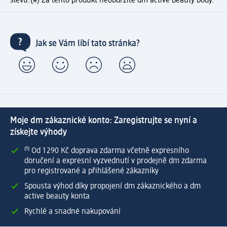
slevu.
(#) Za tento produkt neobdržíte dm active beauty body.
Jak se Vám líbí tato stránka?
Moje dm zákaznické konto: Zaregistrujte se nyní a
získejte výhody
⁽¹⁾ Od 1 290 Kč doprava zdarma včetně expresního
doručení a expresní vyzvednutí v prodejně dm zdarma
pro registrované a přihlášené zákazníky
Spousta výhod díky propojení dm zákaznického a dm
active beauty konta
Rychlé a snadné nakupování