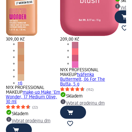
Skla
Vybra
309,00 Kč
209,00 Kč
NYX PROFESSIONAL
MAKEUP
tvářenka
Buttermelt, 06 For The
+6
Butta, 5 g
NYX PROFESSIONAL
(152)
MAKEUP
make-up Make 'Em
Skladem
Wonder, 17 Medium Olive,
30 ml
Vybrat prodejnu dm
(22)
Skladem
Vybrat prodejnu dm