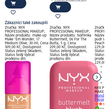
Zákazníci také zakoupili
Značka: NYX
Značka: NYX
Značka:
PROFESSIONAL MAKEUP;
PROFESSIONAL MAKEUP;
PROFESS
Název produktu: make-up
Název produktu: tvářenka
Název pr
Make 'Em Wonder, 17
Buttermelt, 06 For The
pudr Won
Medium Olive, 30 ml; Cena:
Butta, 5 g; Cena:
Peach Po
309,00 Kč; Dostupnost:
209,00 Kč; Dostupnost:
229,00 K
Status zelený Skladem,
Status zelený Skladem,
Status z
Status šedý Vybrat
Status šedý Vybrat
Status š
prodejnu dm
prodejnu dm
prodejn
229,00 K
NYX PRO
MAKEUP
Wonder 
Posse, 6