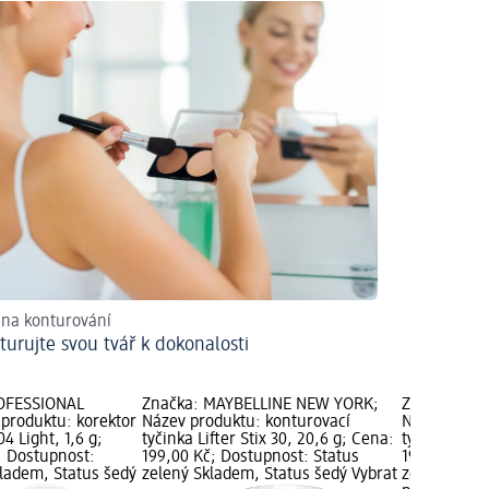
na konturování
turujte svou tvář k dokonalosti
OFESSIONAL
Značka: MAYBELLINE NEW YORK;
Značka: MA
produktu: korektor
Název produktu: konturovací
Název produ
04 Light, 1,6 g;
tyčinka Lifter Stix 30, 20,6 g; Cena:
tyčinka Lift
; Dostupnost:
199,00 Kč; Dostupnost: Status
199,00 Kč; 
kladem, Status šedý
zelený Skladem, Status šedý Vybrat
zelený Skla