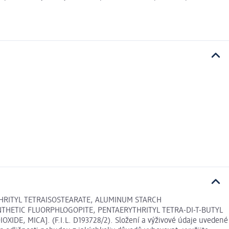
THRITYL TETRAISOSTEARATE, ALUMINUM STARCH
NTHETIC FLUORPHLOGOPITE, PENTAERYTHRITYL TETRA-DI-T-BUTYL
DE, MICA]. (F.I.L. D193728/2). Složení a výživové údaje uvedené