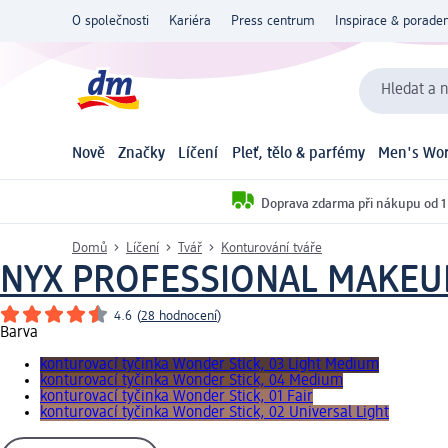
O společnosti
Kariéra
Press centrum
Inspirace & poraden
Hledat a n
Nově
Značky
Líčení
Pleť, tělo & parfémy
Men's Wor
Doprava zdarma při nákupu od 1
Domů
Líčení
Tvář
Konturování tváře
NYX PROFESSIONAL MAKEU
4.6
(
28 hodnocení
)
Barva
konturovací tyčinka Wonder Stick, 03 Light Medium
konturovací tyčinka Wonder Stick, 04 Medium
konturovací tyčinka Wonder Stick, 01 Fair
konturovací tyčinka Wonder Stick, 02 Universal Light