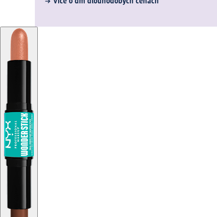
Více o dm dlouhodobých cenách