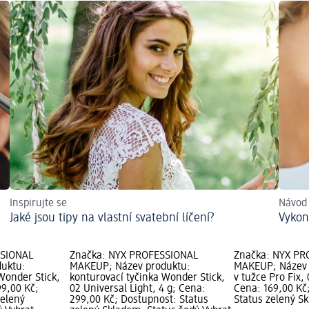
Inspirujte se
Návod 
Jaké jsou tipy na vlastní svatební líčení?
Vykon
SSIONAL
Značka: NYX PROFESSIONAL
Značka: NYX PR
uktu:
MAKEUP; Název produktu:
MAKEUP; Název 
Wonder Stick,
konturovací tyčinka Wonder Stick,
v tužce Pro Fix, 
99,00 Kč;
02 Universal Light, 4 g; Cena:
Cena: 169,00 Kč
zelený
299,00 Kč; Dostupnost: Status
Status zelený S