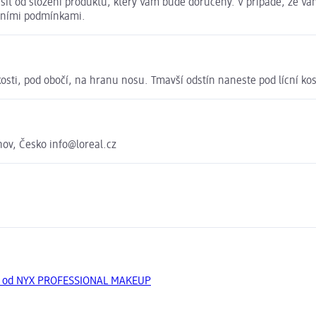
it od složení produktu, který Vám bude doručený. V případě, že Vám
dními podmínkami.
kosti, pod obočí, na hranu nosu. Tmavší odstín naneste pod lícní kosti
hov, Česko info@loreal.cz
ty od NYX PROFESSIONAL MAKEUP