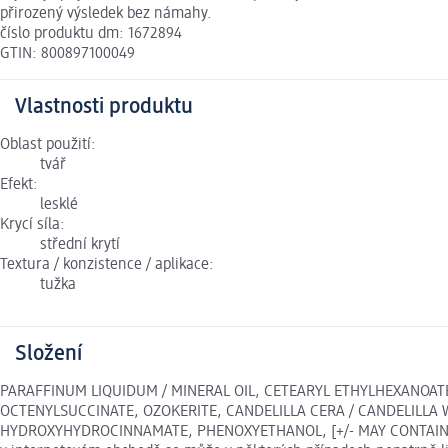
přirozený výsledek bez námahy.
číslo produktu dm: 1672894
GTIN: 800897100049
Vlastnosti produktu
Oblast použití:
tvář
Efekt:
lesklé
Krycí síla:
střední krytí
Textura / konzistence / aplikace:
tužka
Složení
PARAFFINUM LIQUIDUM / MINERAL OIL, CETEARYL ETHYLHEXANOAT
OCTENYLSUCCINATE, OZOKERITE, CANDELILLA CERA / CANDELILLA 
HYDROXYHYDROCINNAMATE, PHENOXYETHANOL, [+/- MAY CONTAIN: CI 774