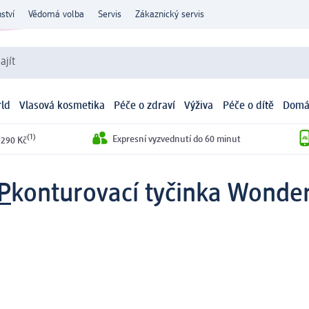
ství
Vědomá volba
Servis
Zákaznický servis
ajít
ld
Vlasová kosmetika
Péče o zdraví
Výživa
Péče o dítě
Domá
(1)
Expresní vyzvednutí do 60 minut
 290 Kč
P
konturovací tyčinka Wonder