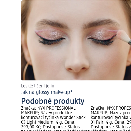
Lesklé líčení je in
Jak na glossy make-up?
Podobné produkty
Značka: NYX PROFESSIONAL
Značka: NYX PROFE
MAKEUP; Název produktu:
MAKEUP; Název prod
konturovací tyčinka Wonder Stick,
konturovací tyčinka 
03 Light Medium, 4 g; Cena:
01 Fair, 4 g; Cena: 2
299,00 Kč; Dostupnost: Status
Dostupnost: Status 