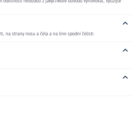
 odlišnosti nebudou z jakýchkoliv důvodů vyhovovat, využijte
, na strany nosu a čela a na linii spodní čelisti.