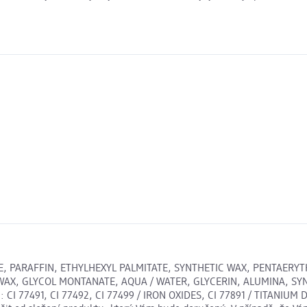
E, PARAFFIN, ETHYLHEXYL PALMITATE, SYNTHETIC WAX, PENTAERY
WAX, GLYCOL MONTANATE, AQUA / WATER, GLYCERIN, ALUMINA, SY
91, CI 77492, CI 77499 / IRON OXIDES, CI 77891 / TITANIUM DIOXI