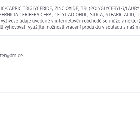
IC/CAPRIC TRIGLYCERIDE, ZINC OXIDE, TRI (POLYGLYCERYL-3/LAU
ERNICIA CERIFERA CERA, CETYL ALCOHOL, SILICA, STEARIC ACID,
a výživové údaje uvedené v internetovém obchodě se může v některý
odů vyhovovat, využijte možnosti vrácení produktu v souladu s na
enter@dm.de