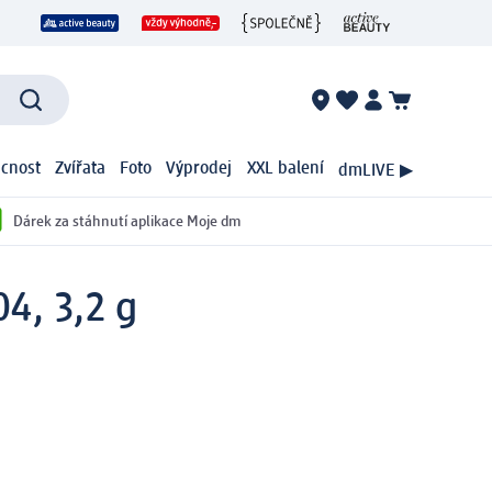
cnost
Zvířata
Foto
Výprodej
XXL balení
dmLIVE ▶
Dárek za stáhnutí aplikace Moje dm
04, 3,2 g