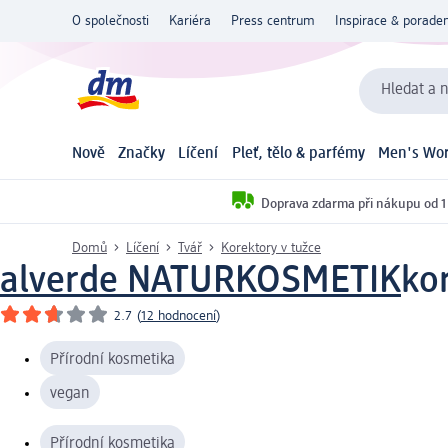
O společnosti
Kariéra
Press centrum
Inspirace & poraden
Hledat a n
Nově
Značky
Líčení
Pleť, tělo & parfémy
Men's Wor
Doprava zdarma při nákupu od 1
Domů
Líčení
Tvář
Korektory v tužce
alverde NATURKOSMETIK
kor
2.7
(
12 hodnocení
)
Přírodní kosmetika
vegan
Přírodní kosmetika