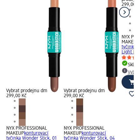
299,00 K
NYX PRO
MAKEUP
tyčinka 
Light Me
Skla
Vybra
Vybrat prodejnu dm
Vybrat prodejnu dm
299,00 Kč
299,00 Kč
NYX PROFESSIONAL
NYX PROFESSIONAL
MAKEUP
konturovací
MAKEUP
konturovací
tyčinka Wonder Stick, 01
tyčinka Wonder Stick, 04