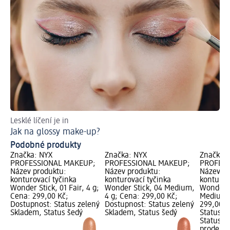
Lesklé líčení je in
Ins
Jak na glossy make-up?
Ja
Podobné produkty
Značka: NYX
Značka: NYX
Značka:
PROFESSIONAL MAKEUP;
PROFESSIONAL MAKEUP;
PROFESS
Název produktu:
Název produktu:
Název pr
konturovací tyčinka
konturovací tyčinka
konturov
Wonder Stick, 01 Fair, 4 g;
Wonder Stick, 04 Medium,
Wonder S
Cena: 299,00 Kč;
4 g; Cena: 299,00 Kč;
Medium, 
Dostupnost: Status zelený
Dostupnost: Status zelený
299,00 K
Skladem, Status šedý
Skladem, Status šedý
Status z
Status š
prodejn