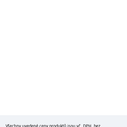
Všechny uvedené ceny produktů jsou vč. DPH, bez