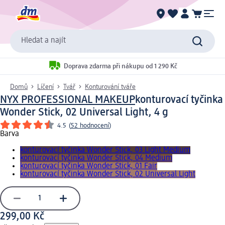
Hledat a najít
Doprava zdarma při nákupu od 1 290 Kč
Domů
Líčení
Tvář
Konturování tváře
NYX PROFESSIONAL MAKEUP
konturovací tyčinka
Wonder Stick, 02 Universal Light, 4 g
4.5
(
52 hodnocení
)
Barva
konturovací tyčinka Wonder Stick, 03 Light Medium
konturovací tyčinka Wonder Stick, 04 Medium
konturovací tyčinka Wonder Stick, 01 Fair
konturovací tyčinka Wonder Stick, 02 Universal Light
299,00 Kč