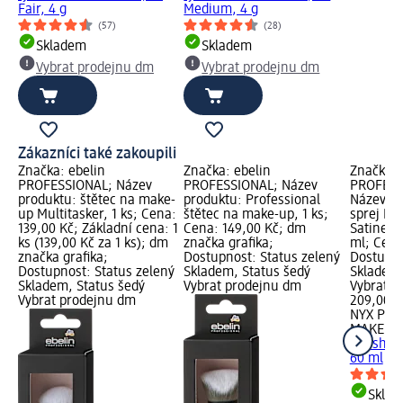
Fair, 4 g
Medium, 4 g
(57)
(28)
Skladem
Skladem
Vybrat prodejnu dm
Vybrat prodejnu dm
Zákazníci také zakoupili
Značka: ebelin
Značka: ebelin
Značka:
PROFESSIONAL; Název
PROFESSIONAL; Název
PROFESS
produktu: štětec na make-
produktu: Professional
Název pr
up Multitasker, 1 ks; Cena:
štětec na make-up, 1 ks;
sprej De
139,00 Kč; Základní cena: 1
Cena: 149,00 Kč; dm
Satine/L
ks (139,00 Kč za 1 ks); dm
značka grafika;
ml; Cena
značka grafika;
Dostupnost: Status zelený
Dostupno
Dostupnost: Status zelený
Skladem, Status šedý
Skladem,
Skladem, Status šedý
Vybrat prodejnu dm
Vybrat p
Vybrat prodejnu dm
209,00 K
NYX PRO
MAKEUP
Finish Fi
60 ml
Skla