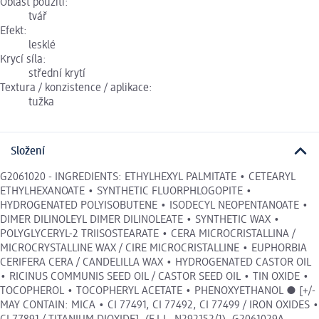
Oblast použití:
tvář
Efekt:
lesklé
Krycí síla:
střední krytí
Textura / konzistence / aplikace:
tužka
Složení
G2061020 - INGREDIENTS: ETHYLHEXYL PALMITATE • CETEARYL
ETHYLHEXANOATE • SYNTHETIC FLUORPHLOGOPITE •
HYDROGENATED POLYISOBUTENE • ISODECYL NEOPENTANOATE •
DIMER DILINOLEYL DIMER DILINOLEATE • SYNTHETIC WAX •
POLYGLYCERYL-2 TRIISOSTEARATE • CERA MICROCRISTALLINA /
MICROCRYSTALLINE WAX / CIRE MICROCRISTALLINE • EUPHORBIA
CERIFERA CERA / CANDELILLA WAX • HYDROGENATED CASTOR OIL
• RICINUS COMMUNIS SEED OIL / CASTOR SEED OIL • TIN OXIDE •
TOCOPHEROL • TOCOPHERYL ACETATE • PHENOXYETHANOL ● [+/-
MAY CONTAIN: MICA • CI 77491, CI 77492, CI 77499 / IRON OXIDES •