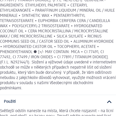
CI 77891 / TITANIUM DIOXIDE]. (F.I.L. N292152/1). G2061029A -
INGREDIENTS: ETHYLHEXYL PALMITATE • CETEARYL
ETHYLHEXANOATE • PARAFFINUM LIQUIDUM / MINERAL OIL / HUILE
MINERALE • SYNTHETIC WAX • PENTAERYTHRITYL
TETRAISOSTEARATE • EUPHORBIA CERIFERA CERA / CANDELILLA
WAX • POLYGLYCERYL-2 TRIISOSTEARATE • HYDROGENATED
COCONUT OIL • CERA MICROCRISTALLINA / MICROCRYSTALLINE
WAX / CIRE MICROCRISTALLINE • SILICA SILYLATE • RICINUS
COMMUNIS SEED OIL / CASTOR SEED OIL • ALUMINUM HYDROXIDE
• HYDROGENATED CASTOR OIL • TOCOPHERYL ACETATE •
PHENOXYETHANOL ● [+/- MAY CONTAIN: MICA • CI 77491, CI
77492, CI 77499 / IRON OXIDES • CI 77891 / TITANIUM DIOXIDE].
(F.I.L. N292144/1). Složení a výživové údaje uvedené v internetovém
obchodě se může v některých případech nepatrně lišit od složení
produktu, který Vám bude doručený. V případě, že Vám odlišnosti
nebudou z jakýchkoliv důvodů vyhovovat, využijte možnosti vrácení
produktu v souladu s našimi Všeobecnými obchodními
podmínkami.
Použití
Světlejší odstín naneste na místa, která chcete rozjasnit – na lícní