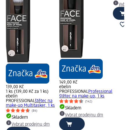
Vybra
149,00 Kč
139,00 Kč
ebelin
1 ks (139,00 Kč za 1 ks)
PROFESSIONAL
Professional
ebelin
štětec na make-up, 1 ks
PROFESSIONAL
štětec na
(142)
make-up Multitasker, 1 ks
Skladem
(84)
Vybrat prodejnu dm
Skladem
Vybrat prodejnu dm