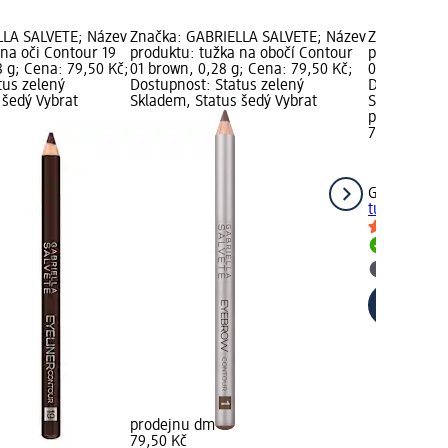
LLA SALVETE; Název
Značka: GABRIELLA SALVETE; Název
Značka: GA
 na oči Contour 19
produktu: tužka na obočí Contour
produktu: k
 g; Cena: 79,50 Kč;
01 brown, 0,28 g; Cena: 79,50 Kč;
02, 2 ml; C
tus zelený
Dostupnost: Status zelený
Dostupnost:
 šedý Vybrat
Skladem, Status šedý Vybrat
Skladem, St
prodejnu d
79,50 Kč
GABRIELLA 
tužka na rty
Skladem
Vybrat p
prodejnu dm
79,50 Kč