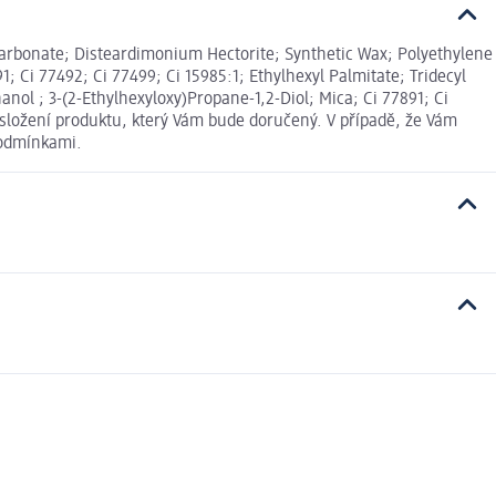
 Carbonate; Disteardimonium Hectorite; Synthetic Wax; Polyethylene
; Ci 77492; Ci 77499; Ci 15985:1; Ethylhexyl Palmitate; Tridecyl
nol ; 3-(2-Ethylhexyloxy)Propane-1,2-Diol; Mica; Ci 77891; Ci
 složení produktu, který Vám bude doručený. V případě, že Vám
podmínkami.