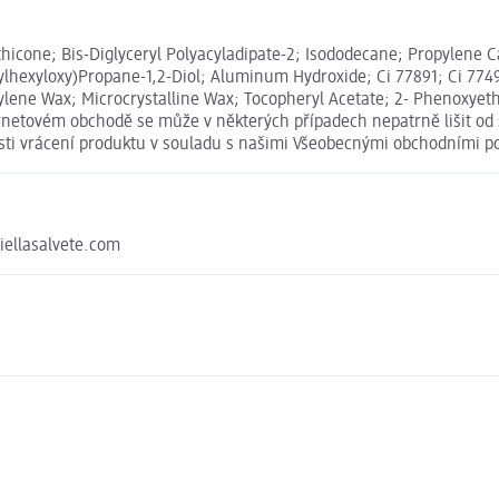
ethicone; Bis-Diglyceryl Polyacyladipate-2; Isododecane; Propylene
ylhexyloxy)Propane-1,2-Diol; Aluminum Hydroxide; Ci 77891; Ci 77491
ylene Wax; Microcrystalline Wax; Tocopheryl Acetate; 2- Phenoxyetha
ternetovém obchodě se může v některých případech nepatrně lišit od
osti vrácení produktu v souladu s našimi Všeobecnými obchodními 
riellasalvete.com