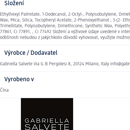
Složení
Ethylhexyl Palmitate; 1-Dodecanol, 2-Octyl-; Polyisobutylene; Dim
Wax; Mica; Silica; Tocopheryl Acetate; 2-Phenoxyethanol ; 3-(2- Eth
Trimellitate; Polyisobutylene; Dimethicone; Synthetic Wax; Polyeth
77861; Ci 77891; ; Ci 77492 Složení a výživové údaje uvedené v in
odlišnosti nebudou z jakýchkoliv důvodů vyhovovat, využijte možn
Výrobce / Dodavatel
Gabriella Salvete Via G.B.Pergolesi 8, 20124 Milano, Italy info@gab
Vyrobeno v
Čína