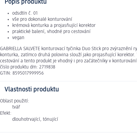
Popis produktu
odsdtín č. 01
vše pro dokonalé konturování
krémová konturka a projasňující korektor
praktické balení, vhodné pro cestování
vegan
GABRIELLA SALVETE konturovací tyčinka Duo Stick pro zvýraznění ry
konturka, zatímco druhá polovina slouží jako projasňující korektor. 
cestování a tento produkt je vhodný i pro začátečníky v konturová
číslo produktu dm: 2719838
GTIN: 8595017999956
Vlastnosti produktu
Oblast použití:
tvář
Efekt:
dlouhotrvající, tónující