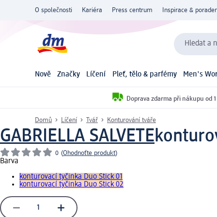
O společnosti
Kariéra
Press centrum
Inspirace & poraden
Hledat a n
Nově
Značky
Líčení
Pleť, tělo & parfémy
Men's Wor
Doprava zdarma při nákupu od 1
Domů
Líčení
Tvář
Konturování tváře
GABRIELLA SALVETE
konturov
0
(
Ohodnoťte produkt
)
Barva
konturovací tyčinka Duo Stick 01
konturovací tyčinka Duo Stick 02