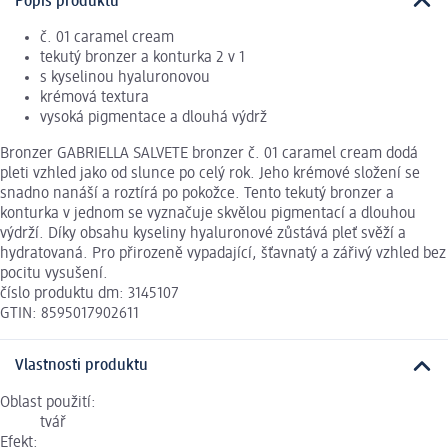
Popis produktu
č. 01 caramel cream
tekutý bronzer a konturka 2 v 1
s kyselinou hyaluronovou
krémová textura
vysoká pigmentace a dlouhá výdrž
Bronzer GABRIELLA SALVETE bronzer č. 01 caramel cream dodá
pleti vzhled jako od slunce po celý rok. Jeho krémové složení se
snadno nanáší a roztírá po pokožce. Tento tekutý bronzer a
konturka v jednom se vyznačuje skvělou pigmentací a dlouhou
výdrží. Díky obsahu kyseliny hyaluronové zůstává pleť svěží a
hydratovaná. Pro přirozeně vypadající, šťavnatý a zářivý vzhled bez
pocitu vysušení.
číslo produktu dm: 3145107
GTIN: 8595017902611
Vlastnosti produktu
Oblast použití:
tvář
Efekt: