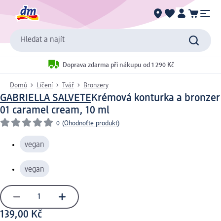
Hledat a najít
Doprava zdarma při nákupu od 1 290 Kč
Domů
Líčení
Tvář
Bronzery
GABRIELLA SALVETE
Krémová konturka a bronzer
01 caramel cream, 10 ml
0
(
Ohodnoťte produkt
)
vegan
vegan
139,00 Kč