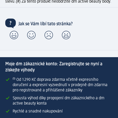
slevu.
(#) Za tento produkt neobdržíte dm active beauty body.
Jak se Vám líbí tato stránka?
Moje dm zákaznické konto: Zaregistrujte se nyní a
získejte výhody
⁽¹⁾ Od 1 290 Kč doprava zdarma včetně expresního
doručení a expresní vyzvednutí v prodejně dm zdarma
pro registrované a přihlášené zákazníky
Spousta výhod díky propojení dm zákaznického a dm
active beauty konta
Rychlé a snadné nakupování