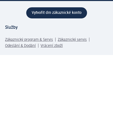
Vytvořit dm zákaznické konto
Služby
Zákaznický program & Servis
Zákaznický servis
Odeslání & Dodání
Vrácení zboží
Společnost
O společnosti
Společenská odpovědnost
Kariéra
Press centrum
Svět dm