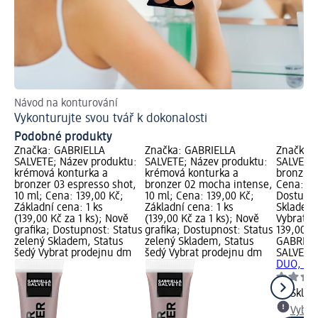
Návod na konturování
Ra
Vykonturujte svou tvář k dokonalosti
Ja
Podobné produkty
Značka: GABRIELLA
Značka: GABRIELLA
Značka:
SALVETE; Název produktu:
SALVETE; Název produktu:
SALVETE;
krémová konturka a
krémová konturka a
bronzují
bronzer 03 espresso shot,
bronzer 02 mocha intense,
Cena: 13
10 ml; Cena: 139,00 Kč;
10 ml; Cena: 139,00 Kč;
Dostupno
Základní cena: 1 ks
Základní cena: 1 ks
Skladem,
(139,00 Kč za 1 ks); Nově
(139,00 Kč za 1 ks); Nově
Vybrat p
grafika; Dostupnost: Status
grafika; Dostupnost: Status
139,00 K
zelený Skladem, Status
zelený Skladem, Status
GABRIEL
šedý Vybrat prodejnu dm
šedý Vybrat prodejnu dm
SALVETE
DUO, 9 g
Skla
Vybra