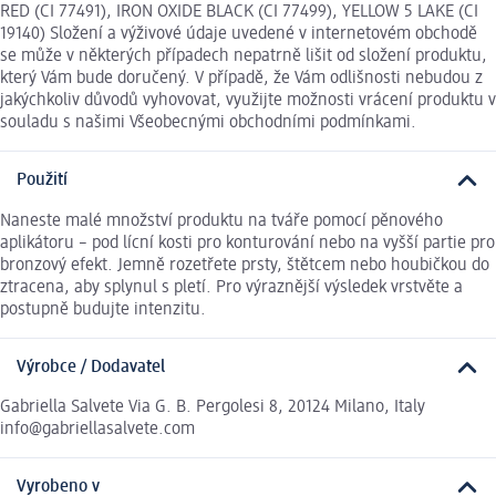
RED (CI 77491), IRON OXIDE BLACK (CI 77499), YELLOW 5 LAKE (CI
19140) Složení a výživové údaje uvedené v internetovém obchodě
se může v některých případech nepatrně lišit od složení produktu,
který Vám bude doručený. V případě, že Vám odlišnosti nebudou z
jakýchkoliv důvodů vyhovovat, využijte možnosti vrácení produktu v
souladu s našimi Všeobecnými obchodními podmínkami.
Použití
Naneste malé množství produktu na tváře pomocí pěnového
aplikátoru – pod lícní kosti pro konturování nebo na vyšší partie pro
bronzový efekt. Jemně rozetřete prsty, štětcem nebo houbičkou do
ztracena, aby splynul s pletí. Pro výraznější výsledek vrstvěte a
postupně budujte intenzitu.
Výrobce / Dodavatel
Gabriella Salvete Via G. B. Pergolesi 8, 20124 Milano, Italy
info@gabriellasalvete.com
Vyrobeno v