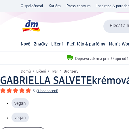
O společnosti
Kariéra
Press centrum
Inspirace & poraden
Hledat a n
Nově
Značky
Líčení
Pleť, tělo & parfémy
Men's Wor
Doprava zdarma při nákupu od 1
Domů
Líčení
Tvář
Bronzery
GABRIELLA SALVETE
krémová
5
(
1 hodnocení
)
vegan
vegan