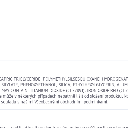
CAPRIC TRIGLYCERIDE, POLYMETHYLSILSESQUIOXANE, HYDROGENAT
SILYLATE, PHENOXYETHANOL, SILICA, ETHYLHEXYLGLYCERIN, ALU
 CONTAIN: TITANIUM DIOXIDE (CI 77891), IRON OXIDE RED (CI 774
 může v některých případech nepatrně lišit od složení produktu, k
u v souladu s našimi Všeobecnými obchodními podmínkami.