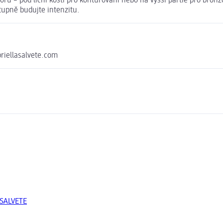
u – pod lícní kosti pro konturování nebo na vyšší partie pro bronz
stupně budujte intenzitu.
briellasalvete.com
 SALVETE