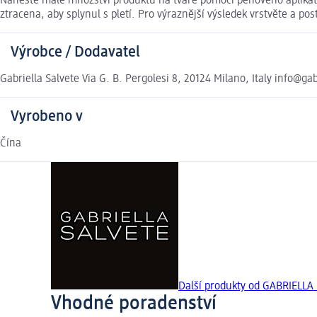
Naneste malé množství produktu na tváře pomocí pěnového aplikátor
ztracena, aby splynul s pletí. Pro výraznější výsledek vrstvěte a po
Výrobce / Dodavatel
Gabriella Salvete Via G. B. Pergolesi 8, 20124 Milano, Italy info@ga
Vyrobeno v
Čína
Další produkty od GABRIELLA
Vhodné poradenství