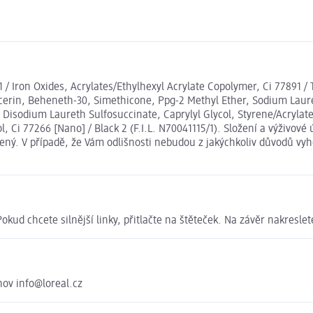
91 / Iron Oxides, Acrylates/Ethylhexyl Acrylate Copolymer, Ci 7789
erin, Beheneth-30, Simethicone, Ppg-2 Methyl Ether, Sodium Lauret
Disodium Laureth Sulfosuccinate, Caprylyl Glycol, Styrene/Acrylate
, Ci 77266 [Nano] / Black 2 (F.I.L. N70041115/1). Složení a výživo
ený. V případě, že Vám odlišnosti nebudou z jakýchkoliv důvodů vyh
Pokud chcete silnější linky, přitlačte na štěteček. Na závěr nakreslet
hov info@loreal.cz