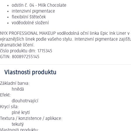
odstín č. 04 - Milk Chocolate
intenzivní pigmentace
flexibilní štěteček
voděodolné složení
NYX PROFESSIONAL MAKEUP voděodolná oční linka Epic Ink Liner v o
výraznějších linek podle vašeho stylu. Intenzivní pigmentace zajiš
dramatické líčení.
číslo produktu dm: 1715345
GTIN: 800897255145
Vlastnosti produktu
Základní barva:
hnědá
Efekt:
dlouhotrvající
Krycí síla:
plné krytí
Textura / konzistence / aplikace:
tekutý
Vlastnosti produktu: