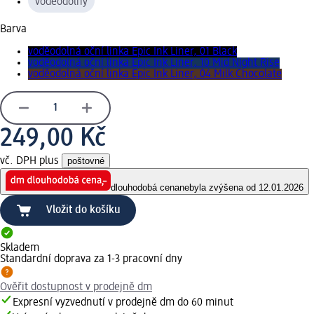
voděodolný
Barva
voděodolná oční linka Epic Ink Liner, 01 Black
voděodolná oční linka Epic Ink Liner, 10 Mid Night Rise
voděodolná oční linka Epic Ink Liner, 04 Milk Chocolate
249,00 Kč
vč. DPH plus
poštovné
dlouhodobá cena
nebyla zvýšena od 12.01.2026
Vložit do košíku
Skladem
Standardní doprava za 1-3 pracovní dny
Ověřit dostupnost v prodejně dm
Expresní vyzvednutí v prodejně dm do 60 minut