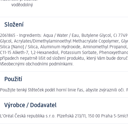
voděodolný
Složení
2061865 - Ingredients: Aqua / Water / Eau, Butylene Glycol, Ci 774
Glycol, Acrylates/Dimethylaminoethyl Methacrylate Copolymer, Glyc
Silica [Nano] / Silica, Aluminum Hydroxide, Aminomethyl Propanol, 
C11-15 Alketh-7, 1,2-Hexanediol, Potassium Sorbate, Phenoxyethanol
případech nepatrně lišit od složení produktu, který Vám bude doruč
Všeobecnými obchodními podmínkami.
Použití
Použijte tenký štěteček podél horní linie řas, abyste zvýraznili oči. 
Výrobce / Dodavatel
L'Oréal Česká republika s.r.o. Plzeňská 213/11, 150 00 Praha 5-Smíc