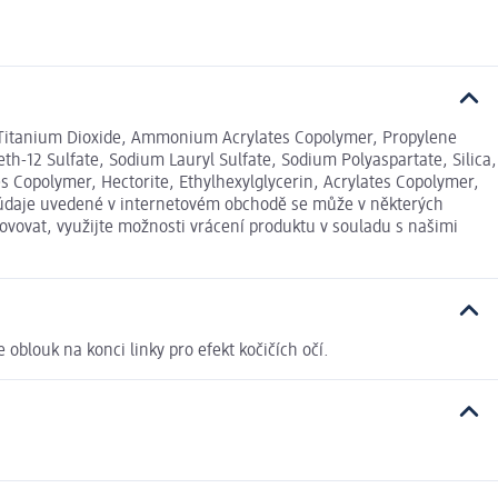
1 / Titanium Dioxide, Ammonium Acrylates Copolymer, Propylene
h-12 Sulfate, Sodium Lauryl Sulfate, Sodium Polyaspartate, Silica,
s Copolymer, Hectorite, Ethylhexylglycerin, Acrylates Copolymer,
vé údaje uvedené v internetovém obchodě se může v některých
ovovat, využijte možnosti vrácení produktu v souladu s našimi
e oblouk na konci linky pro efekt kočičích očí.