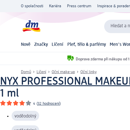
O společnosti
Kariéra
Press centrum
Inspirace & poraden
Hledat a n
Nově
Značky
Líčení
Pleť, tělo & parfémy
Men's Wor
Doprava zdarma při nákupu od 1
Domů
Líčení
Oční make-up
Oční linky
NYX PROFESSIONAL MAKEU
1 ml
4
(
32 hodnocení
)
voděodolný