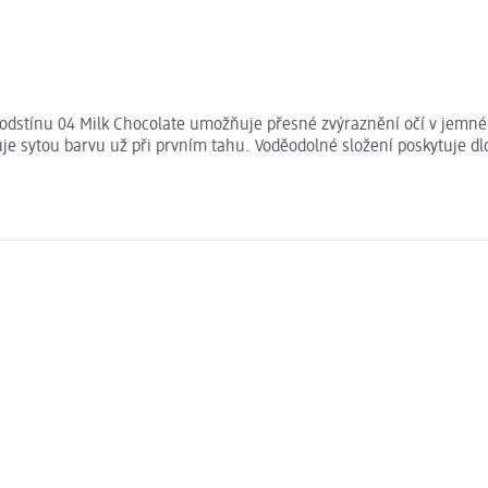
dstínu 04 Milk Chocolate umožňuje přesné zvýraznění očí v jemném 
ťuje sytou barvu už při prvním tahu. Voděodolné složení poskytuje d