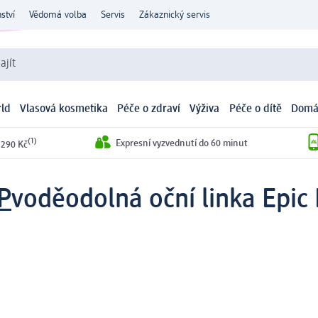
ství
Vědomá volba
Servis
Zákaznický servis
ajít
ld
Vlasová kosmetika
Péče o zdraví
Výživa
Péče o dítě
Domá
(1)
Expresní vyzvednutí do 60 minut
 290 Kč
P
voděodolná oční linka Epic 