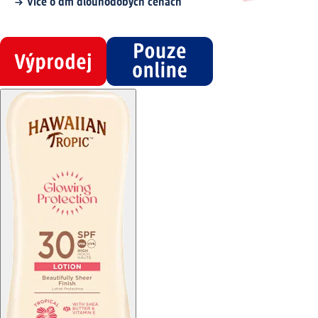
Více o dm dlouhodobých cenách