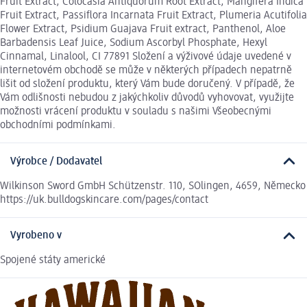
Fruit Extract, Colocasia Antiquorum Root Extract, Mangifera Indica
Fruit Extract, Passiflora Incarnata Fruit Extract, Plumeria Acutifolia
Flower Extract, Psidium Guajava Fruit extract, Panthenol, Aloe
Barbadensis Leaf Juice, Sodium Ascorbyl Phosphate, Hexyl
Cinnamal, Linalool, CI 77891 Složení a výživové údaje uvedené v
internetovém obchodě se může v některých případech nepatrně
lišit od složení produktu, který Vám bude doručený. V případě, že
Vám odlišnosti nebudou z jakýchkoliv důvodů vyhovovat, využijte
možnosti vrácení produktu v souladu s našimi Všeobecnými
obchodními podmínkami.
Výrobce / Dodavatel
Wilkinson Sword GmbH Schützenstr. 110, SOlingen, 4659, Německo
https://uk.bulldogskincare.com/pages/contact
Vyrobeno v
Spojené státy americké