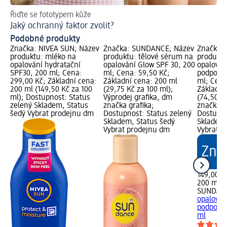
Řiďte se fototypem kůže
Op
Jaký ochranný faktor zvolit?
Podobné produkty
Značka: NIVEA SUN; Název
Značka: SUNDANCE; Název
Značka:
produktu: mléko na
produktu: tělové sérum na
produktu
opalování hydratační
opalování Glow SPF 30, 200
opalován
SPF30, 200 ml; Cena:
ml; Cena: 59,50 Kč;
podporou
299,00 Kč; Základní cena:
Základní cena: 200 ml
ml; Cena
200 ml (149,50 Kč za 100
(29,75 Kč za 100 ml);
Základní
ml); Dostupnost: Status
Výprodej grafika, dm
(74,50 K
zelený Skladem, Status
značka grafika;
značka g
šedý Vybrat prodejnu dm
Dostupnost: Status zelený
Dostupno
Skladem, Status šedý
Skladem,
Vybrat prodejnu dm
Vybrat p
149,00 K
200 ml (
SUNDAN
opalován
podporou
ml