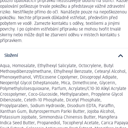
použití opalovacích přípravků nezůstávejte dlouho na slunci. Každé
opalování poškozuje trvale pokožku a představuje vážné zdravotní
riziko. Nestříkejte přímo do očí. Nanášejte pouze na nepoškozenou
pokožku. Nechte přípravek důkladně vstřebat, především před
pobytem ve vodě. Zamezte kontaktu s oděvy, textiliemi a jinými
povrchy. I po úplném vstřebání přípravku se mohou tvořit trvalé
skvrny nebo může dojít ke zbarvení oděvu v místech kontaktu s
přípravkem.
Složení
Aqua, Homosalate, Ethylhexyl Salicylate, Octocrylene, Butyl
Methoxydibenzoylmethane, Ethylhexyl Benzoate, Cetearyl Alcohol,
Phenoxyethanol, VP/Eicosene Copolymer, Diisopropyl Adipate,
Neopentyl Glycol Diheptanoate, Mica, Dimethicone, Glycerin,
Polymethylsilsesquioxane, Parfum, Acrylates/C10-30 Alkyl Acrylate
Crosspolymer, Coco-Glucoside, Methylparaben, Propylene Glycol
Dibenzoate, Ceteth-10 Phosphate, Dicetyl Phosphate,
Propylparaben, Sodium Hydroxide, Disodium EDTA, Paraffin,
Xanthan Gum, Butyrospermum Parkii Butter, Jojoba Alcohol,
Potassium Jojobate, Simmondsia Chinensis Butter, Mangifera
Indica Seed Butter, Propanediol, Tocopheryl Acetate, Carica Papaya