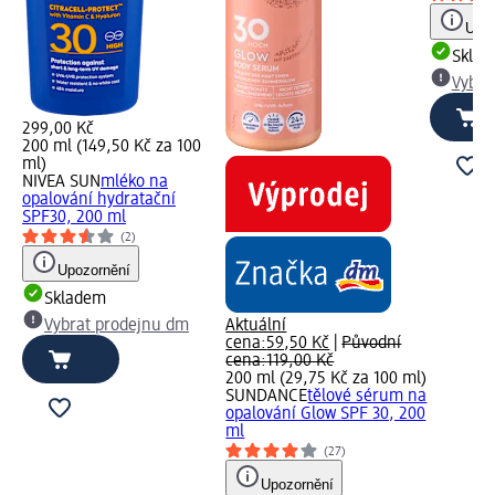
Upoz
Skla
Vybra
299,00 Kč
200 ml (149,50 Kč za 100
ml)
NIVEA SUN
mléko na
opalování hydratační
SPF30, 200 ml
(2)
Upozornění
Skladem
Vybrat prodejnu dm
Aktuální
cena:
59,50 Kč
|
Původní
cena:
119,00 Kč
200 ml (29,75 Kč za 100 ml)
SUNDANCE
tělové sérum na
opalování Glow SPF 30, 200
ml
(27)
Upozornění