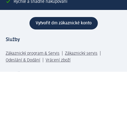
Rychlé a snadné nakupování
Vytvořit dm zákaznické konto
Služby
Zákaznický program & Servis
Zákaznický servis
Odeslání & Dodání
Vrácení zboží
Společnost
O společnosti
Společenská odpovědnost
Kariéra
Press centrum
Svět dm