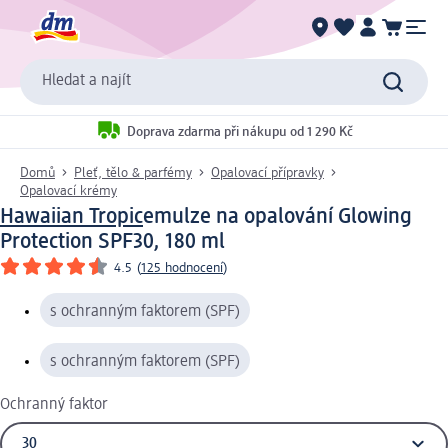
Hledat a najít
Doprava zdarma při nákupu od 1 290 Kč
Domů
Pleť, tělo & parfémy
Opalovací přípravky
Opalovací krémy
Hawaiian Tropic
emulze na opalování Glowing
Protection SPF30, 180 ml
4.5
(
125 hodnocení
)
s ochranným faktorem (SPF)
s ochranným faktorem (SPF)
Ochranný faktor