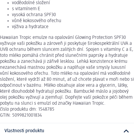
voděodolné složení
s vitamínem E
vysoká ochrana SPF30
vůně kokosového ořechu
výživa a hydratace
Hawaiian Tropic emulze na opalování Glowing Protection SPF30
vyživuje vaši pokožku a zároveň ji poskytuje širokospektrální UVA a
UVB ochranu během sluncem zalitých dní. Spojen s vitamíny C a E,
toto mléko pomáhá chránit před slunečními paprsky a hydratuje
pokožku a zanechává ji zářivě lesklou. Lehká konzistence krému
nezanechává mastnou pokožku a naplňuje vaše smysly luxusní
vůní kokosového ořechu. Toto mléko na opalování má voděodolné
složení, které vydrží až 80 minut, ať už chcete plavat v moři nebo si
odpočinout v bazénu. Mléko obsahuje aloe vera a glycerin, látky,
které dlouhodobě hydratují pokožku. Bambucké máslo a jojobový
olej pokožku vyživují a zjemňují. Dopřejte vaší pokožce péči během
pobytu na slunci s emulzí od značky Hawaiian Tropic.
číslo produktu dm: 1548785
GTIN: 5099821001834
Vlastnosti produktu