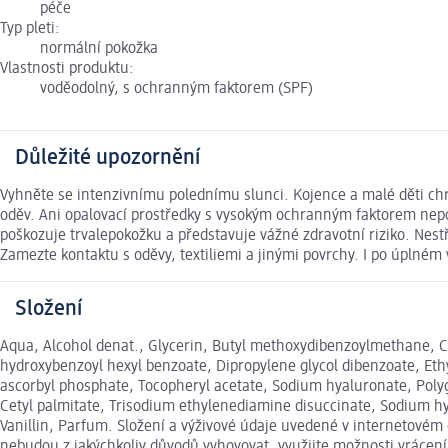
péče
Typ pleti:
normální pokožka
Vlastnosti produktu:
voděodolný, s ochranným faktorem (SPF)
Důležité upozornění
Vyhněte se intenzivnímu polednímu slunci. Kojence a malé děti c
oděv. Ani opalovací prostředky s vysokým ochranným faktorem nepo
poškozuje trvalepokožku a představuje vážné zdravotní riziko. Nes
Zamezte kontaktu s oděvy, textiliemi a jinými povrchy. I po úplném
Složení
Aqua, Alcohol denat., Glycerin, Butyl methoxydibenzoylmethane, C1
hydroxybenzoyl hexyl benzoate, Dipropylene glycol dibenzoate, Ethyl
ascorbyl phosphate, Tocopheryl acetate, Sodium hyaluronate, Polygl
Cetyl palmitate, Trisodium ethylenediamine disuccinate, Sodium hy
Vanillin, Parfum. Složení a výživové údaje uvedené v internetovém
nebudou z jakýchkoliv důvodů vyhovovat, využijte možnosti vráce