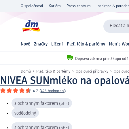
O společnosti
Kariéra
Press centrum
Inspirace & poraden
Hledat a n
Nově
Značky
Líčení
Pleť, tělo & parfémy
Men's Wor
Doprava zdarma při nákupu od 1
Domů
Pleť, tělo & parfémy
Opalovací přípravky
Opalovac
NIVEA SUN
mléko na opalová
4.7
(
428 hodnocení
)
s ochranným faktorem (SPF)
voděodolný
s ochranným faktorem (SPF)