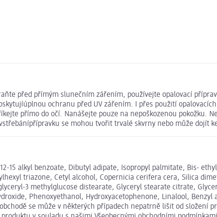
hraňte před přímým slunečním zářením, používejte opalovací přípr
skytujíúplnou ochranu před UV zářením. I přes použití opalovacích
tříkejte přímo do očí. Nanášejte pouze na nepoškozenou pokožku. N
 vstřebánípřípravku se mohou tvořit trvalé skvrny nebo může dojít 
2-15 alkyl benzoate, Dibutyl adipate, Isopropyl palmitate, Bis- et
hexyl triazone, Cetyl alcohol, Copernicia cerifera cera, Silica dime
yceryl-3 methylglucose distearate, Glyceryl stearate citrate, Glyce
droxide, Phenoxyethanol, Hydroxyacetophenone, Linalool, Benzyl alc
 obchodě se může v některých případech nepatrně lišit od složení p
ní produktu v souladu s našimi Všeobecnými obchodními podmínkami