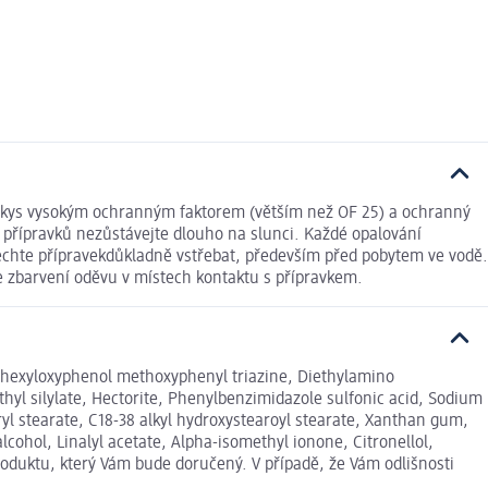
avkys vysokým ochranným faktorem (větším než OF 25) a ochranný
 přípravků nezůstávejte dlouho na slunci. Každé opalování
echte přípravekdůkladně vstřebat, především před pobytem ve vodě.
ke zbarvení oděvu v místech kontaktu s přípravkem.
hylhexyloxyphenol methoxyphenyl triazine, Diethylamino
thyl silylate, Hectorite, Phenylbenzimidazole sulfonic acid, Sodium
ryl stearate, C18-38 alkyl hydroxystearoyl stearate, Xanthan gum,
ohol, Linalyl acetate, Alpha-isomethyl ionone, Citronellol,
roduktu, který Vám bude doručený. V případě, že Vám odlišnosti
.