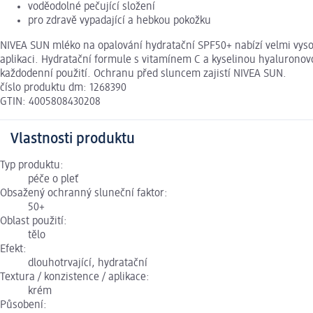
voděodolné pečující složení
pro zdravě vypadající a hebkou pokožku
NIVEA SUN mléko na opalování hydratační SPF50+ nabízí velmi vyso
aplikaci. Hydratační formule s vitamínem C a kyselinou hyaluronov
každodenní použití. Ochranu před sluncem zajistí NIVEA SUN.
číslo produktu dm: 1268390
GTIN: 4005808430208
Vlastnosti produktu
Typ produktu:
péče o pleť
Obsažený ochranný sluneční faktor:
50+
Oblast použití:
tělo
Efekt:
dlouhotrvající, hydratační
Textura / konzistence / aplikace:
krém
Působení: