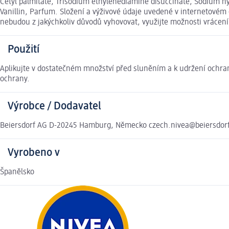
Cetyl palmitate, Trisodium ethylenediamine disuccinate, Sodium hy
Vanillin, Parfum. Složení a výživové údaje uvedené v internetovém
nebudou z jakýchkoliv důvodů vyhovovat, využijte možnosti vráce
Použití
Aplikujte v dostatečném množství před sluněním a k udržení ochra
ochrany.
Výrobce / Dodavatel
Beiersdorf AG D-20245 Hamburg, Německo czech.nivea@beiersdor
Vyrobeno v
Španělsko