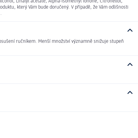
ohol, Linalyl acetate, Alpha-isomethyl ionone, Citronellol,
roduktu, který Vám bude doručený. V případě, že Vám odlišnosti
.
o osušení ručníkem. Menší množství významně snižuje stupeň