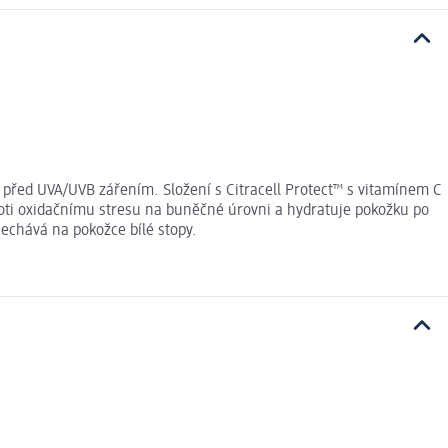
před UVA/UVB zářením. Složení s Citracell Protect™ s vitamínem C
oti oxidačnímu stresu na buněčné úrovni a hydratuje pokožku po
echává na pokožce bílé stopy.