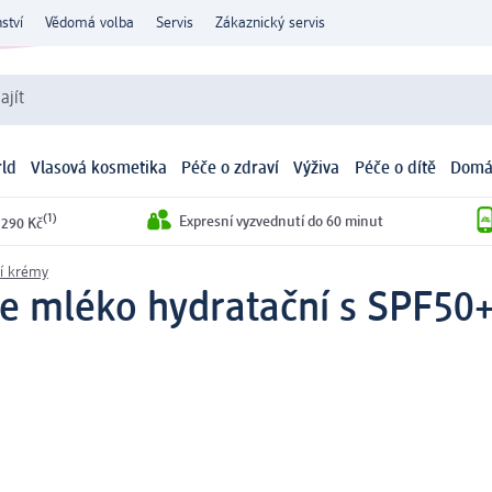
ství
Vědomá volba
Servis
Zákaznický servis
ajít
ld
Vlasová kosmetika
Péče o zdraví
Výživa
Péče o dítě
Domá
(1)
Expresní vyzvednutí do 60 minut
 290 Kč
í krémy
re mléko hydratační s SPF50+