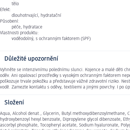
tělo
Efekt:
dlouhotrvající, hydratační
Působení:
péče, hydratace
Vlastnosti produktu:
voděodolný, s ochranným faktorem (SPF)
Důležité upozornění
Vyhněte se intenzivnímu polednímu slunci. Kojence a malé děti c
oděv. Ani opalovací prostředky s vysokým ochranným faktorem nepos
poškozuje trvale pokožku a představuje vážné zdravotní riziko. Ne
vodě. Zamezte kontaktu s oděvy, textiliemi a jinými povrchy. I po 
Složení
Aqua, Alcohol denat., Glycerin, Butyl methoxydibenzoylmethane, C1
hydroxybenzoyl hexyl benzoate, Dipropylene glycol dibenzoate, Ethyl
ascorbyl phosphate, Tocopheryl acetate, Sodium hyaluronate, Polygl