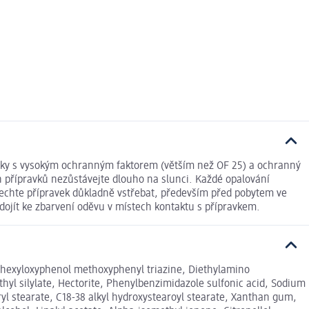
avky s vysokým ochranným faktorem (větším než OF 25) a ochranný
 přípravků nezůstávejte dlouho na slunci. Každé opalování
Nechte přípravek důkladně vstřebat, především před pobytem ve
dojít ke zbarvení oděvu v místech kontaktu s přípravkem.
hylhexyloxyphenol methoxyphenyl triazine, Diethylamino
thyl silylate, Hectorite, Phenylbenzimidazole sulfonic acid, Sodium
ryl stearate, C18-38 alkyl hydroxystearoyl stearate, Xanthan gum,