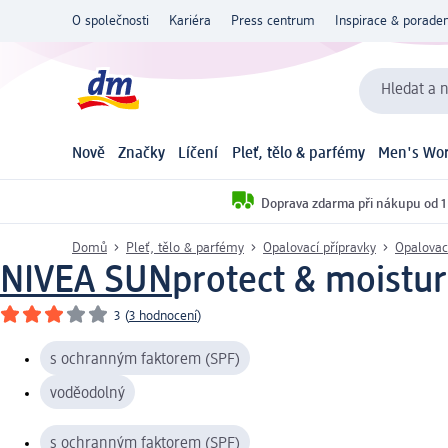
O společnosti
Kariéra
Press centrum
Inspirace & poraden
Hledat a n
Nově
Značky
Líčení
Pleť, tělo & parfémy
Men's Wor
Doprava zdarma při nákupu od 1
Domů
Pleť, tělo & parfémy
Opalovací přípravky
Opalovac
NIVEA SUN
protect & moistu
3
(
3 hodnocení
)
s ochranným faktorem (SPF)
voděodolný
s ochranným faktorem (SPF)