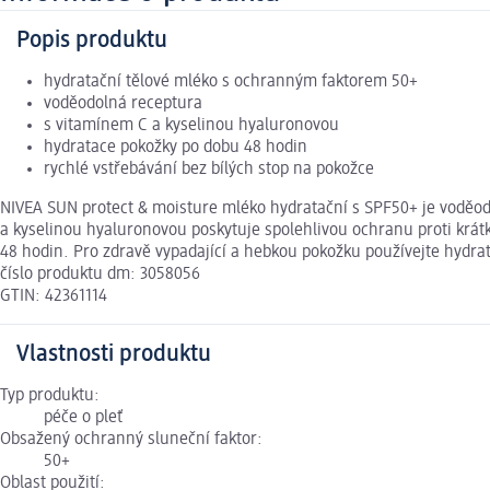
Popis produktu
hydratační tělové mléko s ochranným faktorem 50+
voděodolná receptura
s vitamínem C a kyselinou hyaluronovou
hydratace pokožky po dobu 48 hodin
rychlé vstřebávání bez bílých stop na pokožce
NIVEA SUN protect & moisture mléko hydratační s SPF50+ je voděod
a kyselinou hyaluronovou poskytuje spolehlivou ochranu proti kr
48 hodin. Pro zdravě vypadající a hebkou pokožku používejte hydra
číslo produktu dm: 3058056
GTIN: 42361114
Vlastnosti produktu
Typ produktu:
péče o pleť
Obsažený ochranný sluneční faktor:
50+
Oblast použití: