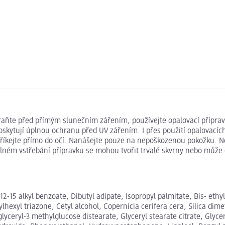
hraňte před přímým slunečním zářením, používejte opalovací přípr
kytují úplnou ochranu před UV zářením. I přes použití opalovacích
stříkejte přímo do očí. Nanášejte pouze na nepoškozenou pokožku. 
úplném vstřebání přípravku se mohou tvořit trvalé skvrny nebo může 
2-15 alkyl benzoate, Dibutyl adipate, Isopropyl palmitate, Bis- et
hexyl triazone, Cetyl alcohol, Copernicia cerifera cera, Silica dime
yceryl-3 methylglucose distearate, Glyceryl stearate citrate, Glyce