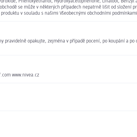
droxide, Phenoxyethanol, Hydroxyacetophenone, Linalool, Benzyl alc
 obchodě se může v některých případech nepatrně lišit od složení p
ní produktu v souladu s našimi Všeobecnými obchodními podmínkami
ny pravidelně opakujte, zejména v případě pocení, po koupání a p
f.com www.nivea.cz