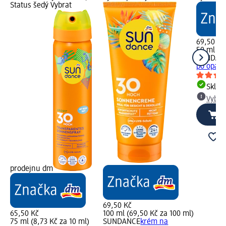
Status šedý Vybrat
69,50 Kč
50 ml (13
SUNDAN
po opalo
Skla
Vybra
prodejnu dm
69,50 Kč
65,50 Kč
100 ml (69,50 Kč za 100 ml)
75 ml (8,73 Kč za 10 ml)
SUNDANCE
krém na