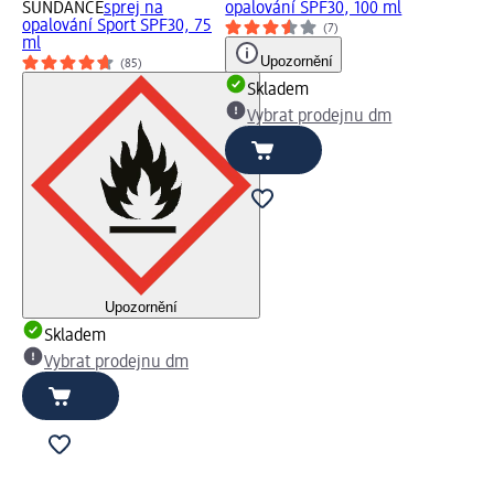
SUNDANCE
sprej na
opalování SPF30, 100 ml
opalování Sport SPF30, 75
(7)
ml
Upozornění
(85)
Skladem
Vybrat prodejnu dm
Upozornění
Skladem
Vybrat prodejnu dm