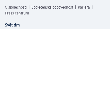
O společnosti
Společenská odpovědnost
Kariéra
Press centrum
Svět dm
Platební možnosti
Spojte se s dm