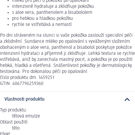
mléko pro péči o pokožku po opalování
intenzivně hydratuje a zklidňuje pokožku
s aloe vera, panthenolem a bisabololem
pro hebkou a hladkou pokožku
rychle se vstřebává a nemastí
Po dni stráveném na slunci si vaše pokožka zaslouží speciální péči
a zklidnění. Sundance mléko po opalování s vyváženým složením
obohaceným o aloe vera, panthenol a bisabolol poskytuje pokožce
intenzivní hydrataci a příjemně ji zklidňuje. Lehká textura se rychle
vstřebává, aniž by zanechala mastný pocit, a pokožka je po použití
hebká, hladká a ošetřená. Snášenlivost pokožky je dermatologicky
testována. Pro dokonalou péči po opalování.
číslo produktu dm: 1459251
GTIN: 4067796259360
Vlastnosti produktu
Typ produktu:
tělová emulze
Oblast použití:
tělo
Efekt: