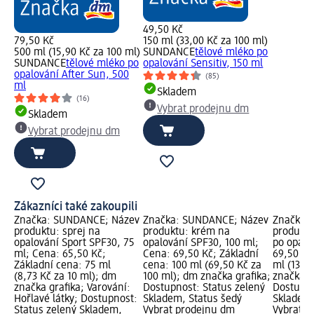
49,50 Kč
79,50 Kč
150 ml (33,00 Kč za 100 ml)
500 ml (15,90 Kč za 100 ml)
SUNDANCE
tělové mléko po
SUNDANCE
tělové mléko po
opalování Sensitiv, 150 ml
opalování After Sun, 500
(85)
ml
Skladem
(16)
Vybrat prodejnu dm
Skladem
Vybrat prodejnu dm
Zákazníci také zakoupili
Značka: SUNDANCE; Název
Značka: SUNDANCE; Název
Značka:
produktu: sprej na
produktu: krém na
produktu
opalování Sport SPF30, 75
opalování SPF30, 100 ml;
po opalo
ml; Cena: 65,50 Kč;
Cena: 69,50 Kč; Základní
69,50 Kč
Základní cena: 75 ml
cena: 100 ml (69,50 Kč za
ml (13,9
(8,73 Kč za 10 ml); dm
100 ml); dm značka grafika;
značka g
značka grafika; Varování:
Dostupnost: Status zelený
Dostupno
Hořlavé látky; Dostupnost:
Skladem, Status šedý
Skladem,
Status zelený Skladem,
Vybrat prodejnu dm
Vybrat p