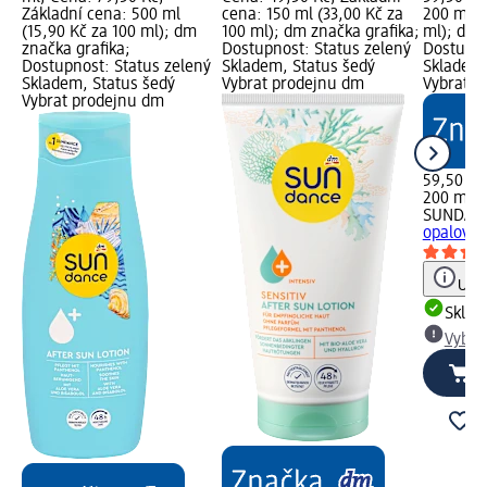
Základní cena: 500 ml
cena: 150 ml (33,00 Kč za
200 ml (
(15,90 Kč za 100 ml); dm
100 ml); dm značka grafika;
ml); dm 
značka grafika;
Dostupnost: Status zelený
Dostupno
Dostupnost: Status zelený
Skladem, Status šedý
Skladem,
Skladem, Status šedý
Vybrat prodejnu dm
Vybrat p
Vybrat prodejnu dm
59,50 Kč
200 ml (
SUNDAN
opalován
Upoz
Skla
Vybra