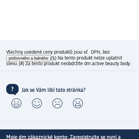
Všechny uvedené ceny produktů jsou vč. DPH, bez
poštovného a balného
(§) Na tento produkt nelze uplatnit
slevu.
(#) Za tento produkt neobdržíte dm active beauty body.
Jak se Vám líbí tato stránka?
Moje dm zákaznické konto: Zaregistrujte se nyní a