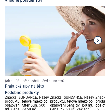
Vhodné poradenství
Jak se účinně chránit před sluncem?
Co
Praktické tipy na léto
Pr
Podobné produkty
Značka: SUNDANCE; Název
Značka: SUNDANCE; Název
Značka:
produktu: tělové mléko po
produktu: tělové mléko po
produktu
opalování After Sun, 500
opalování Sensitiv, 150 ml;
opalován
ml; Cena: 79,50 Kč;
Cena: 49,50 Kč; Základní
59,50 Kč