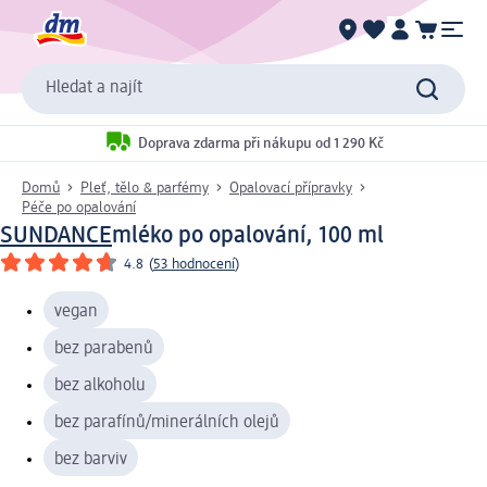
Hledat a najít
Doprava zdarma při nákupu od 1 290 Kč
Domů
Pleť, tělo & parfémy
Opalovací přípravky
Péče po opalování
SUNDANCE
mléko po opalování, 100 ml
4.8
(
53 hodnocení
)
vegan
bez parabenů
bez alkoholu
bez parafínů/minerálních olejů
bez barviv