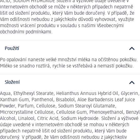
ACID, SODIUM HYDROXIDE Složení a výživové údaje uvedené v
internetovém obchodě se může v některých případech nepatrně
lišit od složení produktu, který Vám bude doručený. V případě, že
Vám odlišnosti nebudou z jakýchkoliv důvodů vyhovovat, využijte
možnosti vrácení produktu v souladu s našimi Všeobecnými
obchodními podmínkami.
Použití
Po opalování naneste velké množství mléka na očištěnou pokožku.
Mléko se snadno roztírá, rychle se vstřebává a nemastí pokožku.
Složení
Aqua, Ethylhexyl Stearate, Helianthus Annuus Hybrid Oil, Glycerin,
Xanthan Gum, Panthenol, Bisabolol, Aloe Barbadensis Leaf Juice
Powder, Parfum, Cellulose, Sodium Stearoyl Glutamate,
Microcrystalline Cellulose, Cellulose Gum, Phenoxyethanol, Benzyl
Alcohol, Linalool, Citric Acid, Sodium Hydroxide. Složení a výživové
údaje uvedené v internetovém obchodě se mohou v některých
případech nepatrně lišit od složení produktu, který Vám bude
doručený. V případě, že Vám odlišnosti nebudou z jakýchkoliv