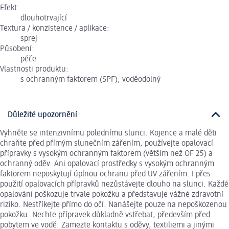
Efekt:
dlouhotrvající
Textura / konzistence / aplikace:
sprej
Působení:
péče
Vlastnosti produktu:
s ochranným faktorem (SPF), voděodolný
Důležité upozornění
Vyhněte se intenzivnímu polednímu slunci. Kojence a malé děti
chraňte před přímým slunečním zářením, používejte opalovací
přípravky s vysokým ochranným faktorem (větším než OF 25) a
ochranný oděv. Ani opalovací prostředky s vysokým ochranným
faktorem neposkytují úplnou ochranu před UV zářením. I přes
použití opalovacích přípravků nezůstávejte dlouho na slunci. Každé
opalování poškozuje trvale pokožku a představuje vážné zdravotní
riziko. Nestříkejte přímo do očí. Nanášejte pouze na nepoškozenou
pokožku. Nechte přípravek důkladně vstřebat, především před
pobytem ve vodě. Zamezte kontaktu s oděvy, textiliemi a jinými