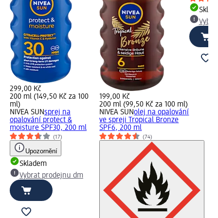
Skla
Vybra
299,00 Kč
200 ml (149,50 Kč za 100
199,00 Kč
ml)
200 ml (99,50 Kč za 100 ml)
NIVEA SUN
sprej na
NIVEA SUN
olej na opalování
opalování protect &
ve spreji Tropical Bronze
moisture SPF30, 200 ml
SPF6, 200 ml
(17)
(74)
Upozornění
Skladem
Vybrat prodejnu dm