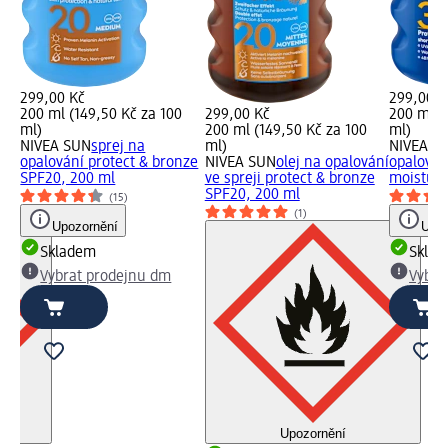
299,00 Kč
299,00 K
200 ml (149,50 Kč za 100
299,00 Kč
200 ml (
ml)
200 ml (149,50 Kč za 100
ml)
NIVEA SUN
sprej na
ml)
NIVEA S
vání
opalování protect & bronze
NIVEA SUN
olej na opalování
opalován
e,
SPF20, 200 ml
ve spreji protect & bronze
moisture
SPF20, 200 ml
(15)
(1)
Upozornění
Upoz
Skladem
Skla
Vybrat prodejnu dm
Vybra
Upozornění