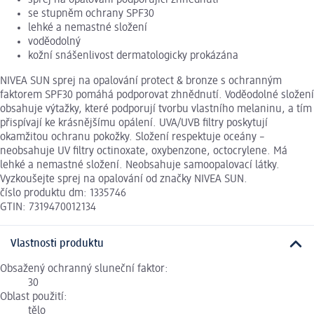
se stupněm ochrany SPF30
lehké a nemastné složení
voděodolný
kožní snášenlivost dermatologicky prokázána
NIVEA SUN sprej na opalování protect & bronze s ochranným
faktorem SPF30 pomáhá podporovat zhnědnutí. Voděodolné složení
obsahuje výtažky, které podporují tvorbu vlastního melaninu, a tím
přispívají ke krásnějšímu opálení. UVA/UVB filtry poskytují
okamžitou ochranu pokožky. Složení respektuje oceány –
neobsahuje UV filtry octinoxate, oxybenzone, octocrylene. Má
lehké a nemastné složení. Neobsahuje samoopalovací látky.
Vyzkoušejte sprej na opalování od značky NIVEA SUN.
číslo produktu dm: 1335746
GTIN: 7319470012134
Vlastnosti produktu
Obsažený ochranný sluneční faktor:
30
Oblast použití:
tělo