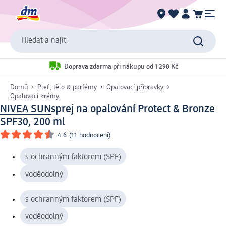
Hledat a najít
Doprava zdarma při nákupu od 1 290 Kč
Domů
Pleť, tělo & parfémy
Opalovací přípravky
Opalovací krémy
NIVEA SUN
sprej na opalování Protect & Bronze
SPF30, 200 ml
4.6
(
11 hodnocení
)
s ochranným faktorem (SPF)
voděodolný
s ochranným faktorem (SPF)
voděodolný