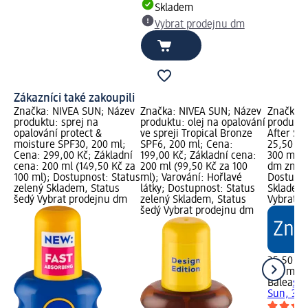
Skladem
Vybrat prodejnu dm
Zákazníci také zakoupili
Značka: NIVEA SUN; Název
Značka: NIVEA SUN; Název
Značka: 
produktu: sprej na
produktu: olej na opalování
produktu
opalování protect &
ve spreji Tropical Bronze
After Su
moisture SPF30, 200 ml;
SPF6, 200 ml; Cena:
25,50 Kč
Cena: 299,00 Kč; Základní
199,00 Kč; Základní cena:
300 ml (
cena: 200 ml (149,50 Kč za
200 ml (99,50 Kč za 100
dm značk
100 ml); Dostupnost: Status
ml); Varování: Hořlavé
Dostupno
zelený Skladem, Status
látky; Dostupnost: Status
Skladem,
šedý Vybrat prodejnu dm
zelený Skladem, Status
Vybrat p
šedý Vybrat prodejnu dm
25,50 Kč
300 ml (
Balea
spr
Sun, 300