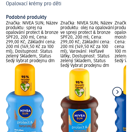
Opalovací krémy pro děti
Ři
Ja
Podobné produkty
ev
Značka: NIVEA SUN; Název
Značka: NIVEA SUN; Název
Značka: 
ání
produktu: sprej na
produktu: olej na opalování
produktu
e,
opalování protect & bronze
ve spreji protect & bronze
opalován
;
SPF20, 200 ml; Cena:
SPF20, 200 ml; Cena:
moisture
299,00 Kč; Základní cena:
299,00 Kč; Základní cena:
Cena: 29
200 ml (149,50 Kč za 100
200 ml (149,50 Kč za 100
cena: 20
ml); Dostupnost: Status
ml); Varování: Hořlavé
100 ml);
ný
zelený Skladem, Status
látky; Dostupnost: Status
zelený S
šedý Vybrat prodejnu dm
zelený Skladem, Status
šedý Vyb
šedý Vybrat prodejnu dm