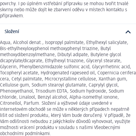
povrchy. I po úplném vstřebání přípravku se mohou tvořit trvalé
skvrny nebo může dojít ke zbarvení oděvu v místech kontaktu s
přípravkem.
Složení
Aqua, Alcohol denat., Isopropyl palmitate, Ethylhexyl salicylate,
Bis-ethylhexyloxyphenol methoxyphenyl triazine, Butyl
methoxydibenzoylmethane, Dibutyl adipate, Butylene glycol
dicaprylate/dicaprate, Ethylhexyl triazone, Glyceryl stearate,
Glycerin, Phenylbenzimidazole sulfonic acid, Glycyrrhetinic acid,
Tocopheryl acetate, Hydrogenated rapeseed oil, Copernicia cerifera
cera, Cetyl palmitate, Microcrystalline cellulose, Xanthan gum,
Cellulose gum, Sodium stearoyl glutamate, Caprylyl glycol,
Phenoxyethanol, Trisodium EDTA, Sodium hydroxide, Sodium
chloride, Linalool, Benzyl alcohol, Alpha-isomethyl ionone,
Citronellol, Parfum. Složení a výživové údaje uvedené v
internetovém obchodě se může v některých případech nepatrně
lišit od složení produktu, který Vám bude doručený. V případě, že
Vám odlišnosti nebudou z jakýchkoliv důvodů vyhovovat, využijte
možnosti vrácení produktu v souladu s našimi Všeobecnými
obchodními podmínkami.