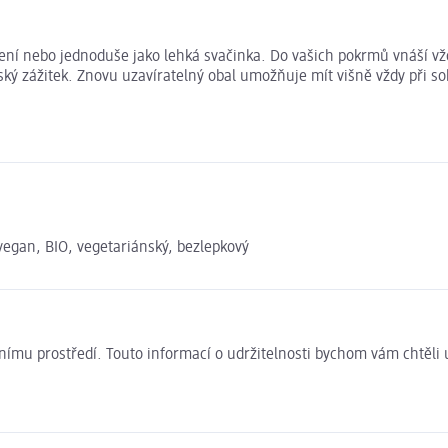
í nebo jednoduše jako lehká svačinka. Do vašich pokrmů vnáší vždy
ý zážitek. Znovu uzavíratelný obal umožňuje mít višně vždy při s
 vegan, BIO, vegetariánský, bezlepkový
ivotnímu prostředí. Touto informací o udržitelnosti bychom vám chtěl