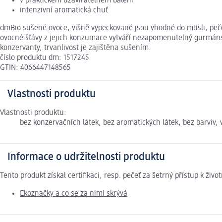
v praktickém uzavíratelném balení
intenzivní aromatická chuť
dmBio sušené ovoce, višně vypeckované jsou vhodné do müsli, pečen
ovocné šťávy z jejich konzumace vytváří nezapomenutelný gurmánsk
konzervanty, trvanlivost je zajištěna sušením.
číslo produktu dm: 1517245
GTIN: 4066447148565
Vlastnosti produktu
Vlastnosti produktu:
bez konzervačních látek, bez aromatických látek, bez barviv,
Informace o udržitelnosti produktu
Tento produkt získal certifikaci, resp. pečeť za šetrný přístup k ž
Ekoznačky a co se za nimi skrývá