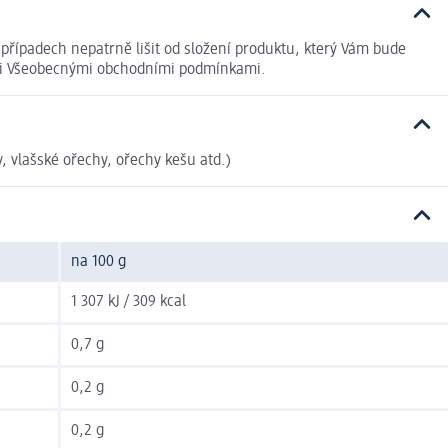
řípadech nepatrně lišit od složení produktu, který Vám bude
šimi Všeobecnými obchodními podmínkami.
, vlašské ořechy, ořechy kešu atd.)
na 100 g
1 307 kJ / 309 kcal
0,7 g
0,2 g
0,2 g