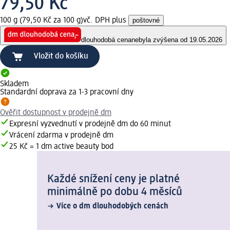
79,50 Kč
100 g (79,50 Kč za 100 g)
vč. DPH plus
poštovné
dlouhodobá cena
nebyla zvýšena od 19.05.2026
Vložit do košíku
Skladem
Standardní doprava za 1-3 pracovní dny
Ověřit dostupnost v prodejně dm
Expresní vyzvednutí v prodejně dm do 60 minut
Vrácení zdarma v prodejně dm
25 Kč = 1 dm active beauty bod
Každé snížení ceny je platné
minimálně po dobu 4 měsíců
Více o dm dlouhodobých cenách