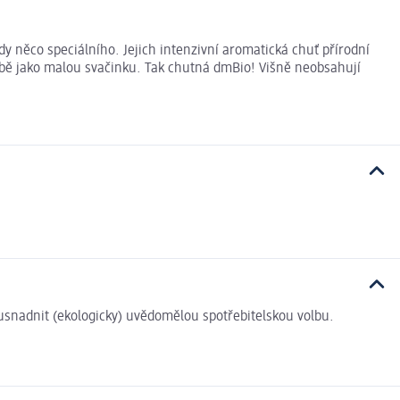
 něco speciálního. Jejich intenzivní aromatická chuť přírodní
obě jako malou svačinku. Tak chutná dmBio! Višně neobsahují
i usnadnit (ekologicky) uvědomělou spotřebitelskou volbu.