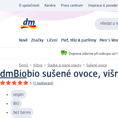
O společnosti
Kariéra
Press centrum
Inspirace & poraden
Hledat a n
Nově
Značky
Líčení
Pleť, tělo & parfémy
Men's Wor
Doprava zdarma při nákupu od 1
Domů
Výživa
Sladké & slané snacky
Sušené ovoce
dmBio
bio sušené ovoce, viš
5
(
1 hodnocení
)
vegan
BIO
bez barviv