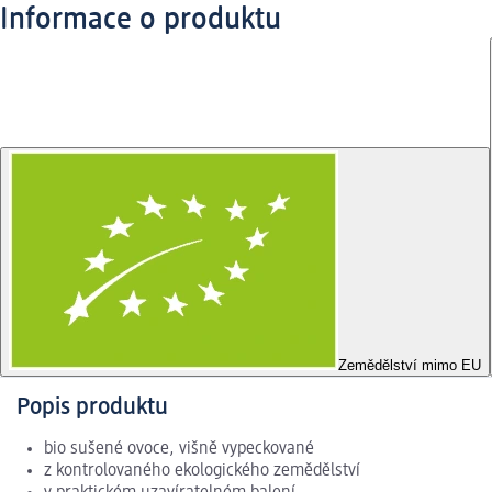
Informace o produktu
Zemědělství mimo EU
Popis produktu
bio sušené ovoce, višně vypeckované
z kontrolovaného ekologického zemědělství