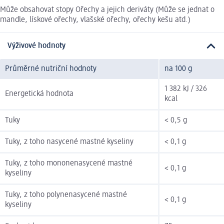
Může obsahovat stopy Ořechy a jejich deriváty (Může se jednat o
mandle, lískové ořechy, vlašské ořechy, ořechy kešu atd.)
Výživové hodnoty
Průměrné nutriční hodnoty
na 100 g
1 382 kJ / 326
Energetická hodnota
kcal
Tuky
< 0,5 g
Tuky, z toho nasycené mastné kyseliny
< 0,1 g
Tuky, z toho mononenasycené mastné
< 0,1 g
kyseliny
Tuky, z toho polynenasycené mastné
< 0,1 g
kyseliny