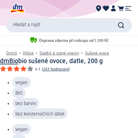
Hledat a najít
Doprava zdarma při nákupu od 1 290 Kč
Domů
Výživa
Sladké & slané snacky
Sušené ovoce
dmBio
bio sušené ovoce, datle, 200 g
4.1
(
263 hodnocení
)
vegan
BIO
bez barviv
bez konzervačních látek
vegan