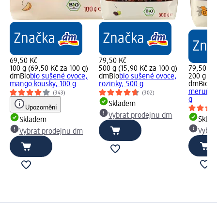
69,50 Kč
79,50 Kč
100 g (69,50 Kč za 100 g)
500 g (15,90 Kč za 100 g)
79,50 Kč
dmBio
bio sušené ovoce,
dmBio
bio sušené ovoce,
200 g (39
mango kousky, 100 g
rozinky, 500 g
dmBio
bi
meruňky
(343)
(302)
g
Skladem
Upozornění
Vybrat prodejnu dm
Skla
Skladem
Vybra
Vybrat prodejnu dm