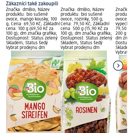
Zákazníci také zakoupili
Značka: dmBio; Název
Značka: dmBio; Název
Značka: 
produktu: bio sušené
produktu: bio sušené
produktu
ovoce, mango kousky, 100
ovoce, rozinky, 500 g;
ovoce, 
g; Cena: 69,50 Kč; Základní
Cena: 79,50 Kč; Základní
vypeckov
cena: 100 g (69,50 Kč za
cena: 500 g (15,90 Kč za
79,50 Kč
100 g); dm značka grafika;
100 g); dm značka grafika;
200 g (39
Dostupnost: Status zelený
Dostupnost: Status zelený
dm značk
Skladem, Status šedý
Skladem, Status šedý
Dostupno
Vybrat prodejnu dm
Vybrat prodejnu dm
Skladem,
Vybrat p