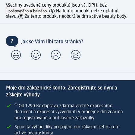
Všechny uvedené ceny produktů jsou vč. DPH, bez
poštovného a balného
(§) Na tento produkt nelze uplatnit
slevu.
(#) Za tento produkt neobdržíte dm active beauty body.
Jak se Vám líbí tato stránka?
Moje dm zákaznické konto: Zaregistrujte se nyní a
získejte výhody
⁽¹⁾ Od 1 290 Kč doprava zdarma včetně expresního
doručení a expresní vyzvednutí v prodejně dm zdarma
pro registrované a přihlášené zákazníky
Spousta výhod díky propojení dm zákaznického a dm
active beauty konta