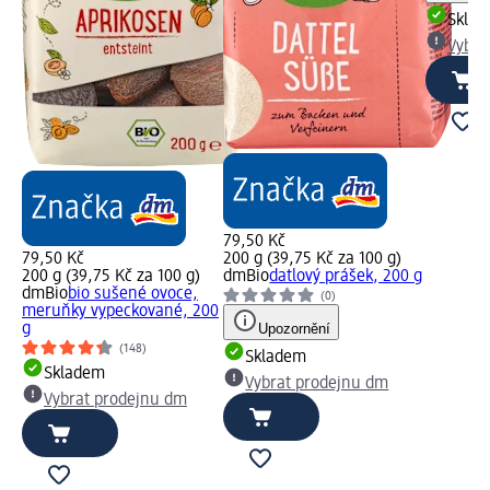
Skla
Vybra
79,50 Kč
79,50 Kč
200 g (39,75 Kč za 100 g)
200 g (39,75 Kč za 100 g)
dmBio
datlový prášek, 200 g
dmBio
bio sušené ovoce,
(0)
meruňky vypeckované, 200
g
Upozornění
(148)
Skladem
Skladem
Vybrat prodejnu dm
Vybrat prodejnu dm