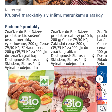
Na recept
Být
Křupavé marokánky s višněmi, meruňkami a arašídy
He
Podobné produkty
Značka: dmBio; Název
Značka: dmBio; Název
Značka: 
produktu: bio sušené
produktu: datlový prášek,
produktu
ovoce, meruňky
200 g; Cena: 79,50 Kč;
banánové
vypeckované, 200 g; Cena:
Základní cena: 200 g
Cena: 49
79,50 Kč; Základní cena:
(39,75 Kč za 100 g); dm
cena: 20
200 g (39,75 Kč za 100 g);
značka grafika;
100 g); 
dm značka grafika;
Dostupnost: Status zelený
Dostupno
Dostupnost: Status zelený
Skladem, Status šedý
Skladem,
Skladem, Status šedý
Vybrat prodejnu dm
Vybrat p
Vybrat prodejnu dm
49,50 Kč
200 g (24
dmBio
bi
banánové
Upoz