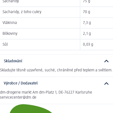
Sacharidy
75 g
Sacharidy, z toho cukry
70 g
Vláknina
7,3 g
Bílkoviny
2,1 g
Sůl
0,03 g
Skladování
Skladujte těsně uzavřené, suché, chráněné před teplem a světlem.
Výrobce / Dodavatel
dm-drogerie markt Am dm-Platz 1, DE-76227 Karlsruhe
servicecenter@dm.de