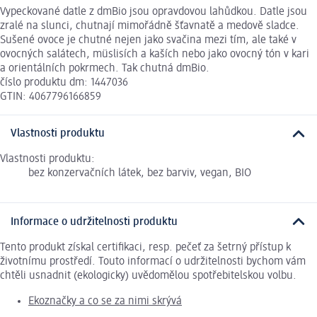
Vypeckované datle z dmBio jsou opravdovou lahůdkou. Datle jsou
zralé na slunci, chutnají mimořádně šťavnatě a medově sladce.
Sušené ovoce je chutné nejen jako svačina mezi tím, ale také v
ovocných salátech, müslisích a kaších nebo jako ovocný tón v kari
a orientálních pokrmech. Tak chutná dmBio.
číslo produktu dm: 1447036
GTIN: 4067796166859
Vlastnosti produktu
Vlastnosti produktu:
bez konzervačních látek, bez barviv, vegan, BIO
Informace o udržitelnosti produktu
Tento produkt získal certifikaci, resp. pečeť za šetrný přístup k
životnímu prostředí. Touto informací o udržitelnosti bychom vám
chtěli usnadnit (ekologicky) uvědomělou spotřebitelskou volbu.
Ekoznačky a co se za nimi skrývá