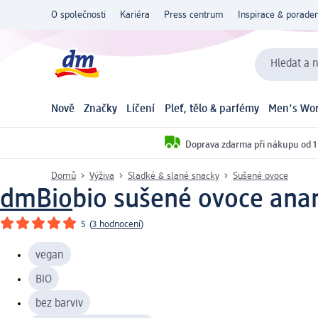
O společnosti
Kariéra
Press centrum
Inspirace & poraden
Hledat a n
Nově
Značky
Líčení
Pleť, tělo & parfémy
Men's Wor
Doprava zdarma při nákupu od 1
Domů
Výživa
Sladké & slané snacky
Sušené ovoce
dmBio
bio sušené ovoce ana
5
(
3 hodnocení
)
vegan
BIO
bez barviv