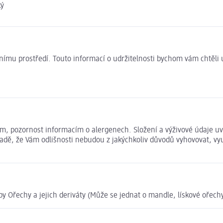
ký
ivotnímu prostředí. Touto informací o udržitelnosti bychom vám chtěl
ím, pozornost informacím o alergenech. Složení a výživové údaje 
ípadě, že Vám odlišnosti nebudou z jakýchkoliv důvodů vyhovovat, v
y Ořechy a jejich deriváty (Může se jednat o mandle, lískové ořechy