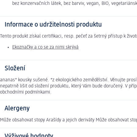
bez konzervačních látek, bez barviv, vegan, BIO, vegetariáns
Informace o udržitelnosti produktu
Tento produkt získal certifikaci, resp. pečeť za šetrný přístup k ž
Ekoznačky a co se za nimi skrývá
Složení
ananas* kousky sušené. *z ekologického zemědělství. Věnujte pros
nepatrně lišit od složení produktu, který Vám bude doručený. V př
obchodními podmínkami.
Alergeny
Může obsahovat stopy Arašídy a jejich deriváty Může obsahovat stop
Výživové hodnoty