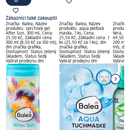
Zákazníci také zakoupili
Značka: Balea; Název
Značka: Balea; Název
Značka: 
produktu: sprchový gel
produktu: aqua pleťová
produktu
After Sun, 300 ml; Cena:
maska, 1 ks; Cena:
Vera, 20
25,50 Kč; Základní cena:
25,50 Kč; Základní cena: 1
69,50 Kč
300 ml (8,50 Kč za 100 ml);
ks (25,50 Kč za 1 ks); dm
200 ml (
dm značka grafika;
značka grafika;
ml); dm 
Dostupnost: Status zelený
Dostupnost: Status zelený
Dostupno
Skladem, Status šedý
Skladem, Status šedý
Skladem,
Vybrat prodejnu dm
Vybrat prodejnu dm
Vybrat p