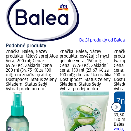
Další produkty od Balea
Podobné produkty
Značka: Balea; Název
Značka: Balea; Název
Značka: 
produktu: tělový sprej Aloe
produktu: osvěžující mycí
produktu
Vera, 200 ml; Cena:
gel aloe vera, 150 ml;
tvarující
69,50 Kč; Základní cena:
Cena: 35,50 Kč; Základní
Cena: 39
200 ml (34,75 Kč za 100
cena: 150 ml (23,67 Kč za
cena: 15
ml); dm značka grafika;
100 ml); dm značka grafika;
100 ml);
Dostupnost: Status zelený
Dostupnost: Status zelený
Dostupno
Skladem, Status šedý
Skladem, Status šedý
Skladem,
Vybrat prodejnu dm
Vybrat prodejnu dm
Vybrat p
39,50 Kč
150 ml (
Balea
sty
voda, 15