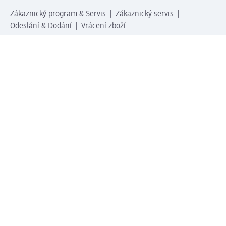
Zákaznický program & Servis
Zákaznický servis
Odeslání & Dodání
Vrácení zboží
Společnost
O společnosti
Společenská odpovědnost
Kariéra
Press centrum
Svět dm
Platební možnosti