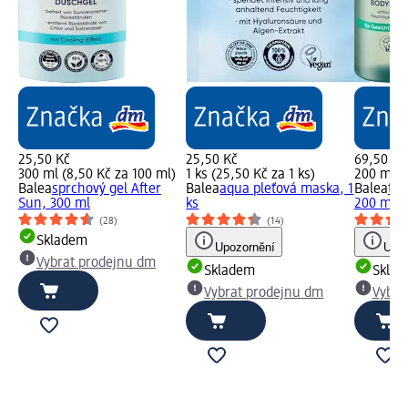
25,50 Kč
25,50 Kč
69,50 Kč
300 ml (8,50 Kč za 100 ml)
1 ks (25,50 Kč za 1 ks)
200 ml (
Balea
sprchový gel After
Balea
aqua pleťová maska, 1
Balea
těl
Sun, 300 ml
ks
200 ml
(28)
(14)
Skladem
Upozornění
Upoz
Vybrat prodejnu dm
Skladem
Skla
Vybrat prodejnu dm
Vybra