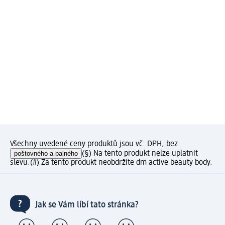
Všechny uvedené ceny produktů jsou vč. DPH, bez
poštovného a balného
(§) Na tento produkt nelze uplatnit
slevu.
(#) Za tento produkt neobdržíte dm active beauty body.
Jak se Vám líbí tato stránka?