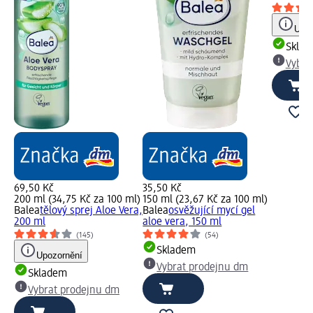
Upoz
Skla
Vybra
69,50 Kč
35,50 Kč
200 ml (34,75 Kč za 100 ml)
150 ml (23,67 Kč za 100 ml)
Balea
tělový sprej Aloe Vera,
Balea
osvěžující mycí gel
200 ml
aloe vera, 150 ml
(145)
(54)
Skladem
Upozornění
Vybrat prodejnu dm
Skladem
Vybrat prodejnu dm