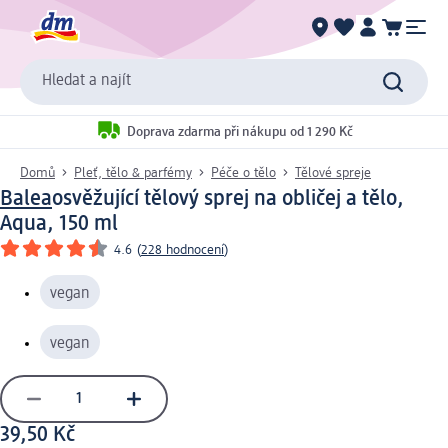
Hledat a najít
Doprava zdarma při nákupu od 1 290 Kč
Domů
Pleť, tělo & parfémy
Péče o tělo
Tělové spreje
Balea
osvěžující tělový sprej na obličej a tělo,
Aqua, 150 ml
4.6
(
228 hodnocení
)
vegan
vegan
39,50 Kč