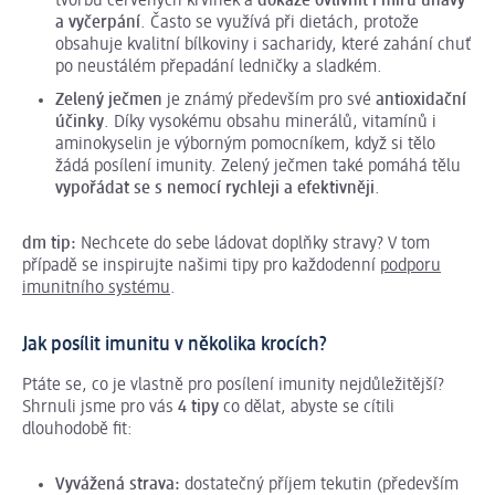
tvorbu červených krvinek a
dokáže ovlivnit i míru únavy
a vyčerpání
. Často se využívá při dietách, protože
obsahuje kvalitní bílkoviny i sacharidy, které zahání chuť
po neustálém přepadání ledničky a sladkém.
Zelený ječmen
je známý především pro své
antioxidační
účinky
. Díky vysokému obsahu minerálů, vitamínů i
aminokyselin je výborným pomocníkem, když si tělo
žádá posílení imunity. Zelený ječmen také pomáhá tělu
vypořádat se s nemocí rychleji a efektivněji
.
dm tip:
Nechcete do sebe ládovat doplňky stravy? V tom
případě se inspirujte našimi tipy pro každodenní
podporu
imunitního systému
.
Jak posílit imunitu v několika krocích?
Ptáte se, co je vlastně pro posílení imunity nejdůležitější?
Shrnuli jsme pro vás
4 tipy
co dělat, abyste se cítili
dlouhodobě fit:
Vyvážená strava:
dostatečný příjem tekutin (především