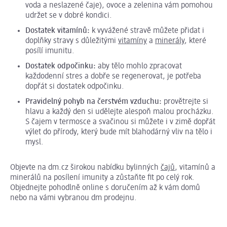
voda a neslazené čaje), ovoce a zelenina vám pomohou
udržet se v dobré kondici.
Dostatek vitamínů:
k vyvážené stravě můžete přidat i
doplňky stravy s důležitými
vitamíny
a
minerály
, které
posílí imunitu.
Dostatek odpočinku:
aby tělo mohlo zpracovat
každodenní stres a dobře se regenerovat, je potřeba
dopřát si dostatek odpočinku.
Pravidelný pohyb na čerstvém vzduchu:
provětrejte si
hlavu a každý den si udělejte alespoň malou procházku.
S čajem v termosce a svačinou si můžete i v zimě dopřát
výlet do přírody, který bude mít blahodárný vliv na tělo i
mysl.
Objevte na dm.cz širokou nabídku bylinných
čajů
, vitamínů a
minerálů na posílení imunity a zůstaňte fit po celý rok.
Objednejte pohodlně online s doručením až k vám domů
nebo na vámi vybranou dm prodejnu.