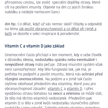
přirozenou cestou, lze zvolit speciální doplňky stravy, které
cílí na posílení imunity. Objevte na dm.cz jejich širokou
nabídku a nedejte nemocem šanci.
dm tip:
Co dělat, když už vás nemoc skolí? Otázky a odpovědi
na téma
jak posílit obranyschopnost a co dělat při rýmě a
kašli
se dozvíte v sekci inspirace & poradenství.
Vitamín C a vitamín D jako základ
Onemocnění často přichází v ten moment, kdy o sebe člověk
v důsledku
stresu, nedostatku spánku nebo eventuálně i
nevyvážené stravy
málo pečuje. Zdravý imunitní systém však
není samozřejmost. Aby tělo fungovalo tak, jak má, je
potřeba ho podpořit a posílit imunitu, která nás
ochrání před
různými onemocněními
. Na podzim a v zimě tak často
slyšíme skloňovat především dva vitamíny, které jsou pro
obranyschopnost zásadní:
vitamín C
a
vitamín D
. I přes
vyváženou stravu bohatou na
ovoce a zeleninu
se může stát,
že tělo má těchto vitamínů nedostatek. Především pak
vitamín D si tělo v zimě kvůli nedostatku slunečního záření