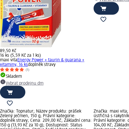
89,50 Kč
16 ks (5,59 Kč za 1 ks)
maxi vita
Energy Power + taurin & guarana +
vitaminy, 16 ks
doplněk stravy
(1)
Skladem
Vybrat prodejnu dm
Značka: Topnatur; Název produktu: prášek
Značka: maxi vita;
Zelený ječmen, 150 g; Právní kategorie:
ústřičná s rakytní
doplněk stravy; Cena: 209,00 Kč; Základní cena:
Právní kategorie: 
150 g (13,93 Kč za 10 g); Dostupnost: Status
104,00 Kč; Základní