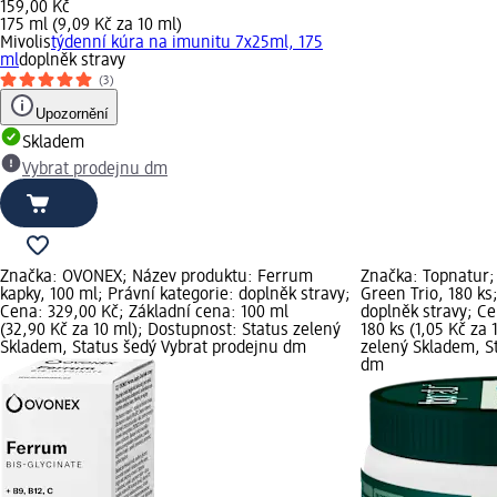
159,00 Kč
175 ml (9,09 Kč za 10 ml)
Mivolis
týdenní kúra na imunitu 7x25ml, 175
ml
doplněk stravy
(3)
Upozornění
Skladem
Vybrat prodejnu dm
Značka: OVONEX; Název produktu: Ferrum
Značka: Topnatur;
kapky, 100 ml; Právní kategorie: doplněk stravy;
Green Trio, 180 ks
Cena: 329,00 Kč; Základní cena: 100 ml
doplněk stravy; Ce
(32,90 Kč za 10 ml); Dostupnost: Status zelený
180 ks (1,05 Kč za 
Skladem, Status šedý Vybrat prodejnu dm
zelený Skladem, S
dm