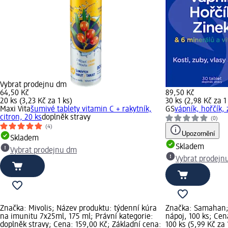
Vybrat prodejnu dm
64,50 Kč
89,50 Kč
20 ks (3,23 Kč za 1 ks)
30 ks (2,98 Kč za 1
Maxi Vita
šumivé tablety vitamin C + rakytník,
GS
vápník, hořčík, 
citron, 20 ks
doplněk stravy
(0)
(4)
Upozornění
Skladem
Skladem
Vybrat prodejnu dm
Vybrat prodejn
Značka: Mivolis; Název produktu: týdenní kúra
Značka: Samahan; 
na imunitu 7x25ml, 175 ml; Právní kategorie:
nápoj, 100 ks; Cen
doplněk stravy; Cena: 159,00 Kč; Základní cena:
100 ks (5,99 Kč za