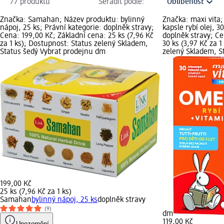
77 produktů
Seřadit podle:
Značka: Samahan; Název produktu: bylinný
Značka: maxi vita
nápoj, 25 ks; Právní kategorie: doplněk stravy;
kapsle rybí olej, 3
Cena: 199,00 Kč; Základní cena: 25 ks (7,96 Kč
doplněk stravy; Ce
za 1 ks); Dostupnost: Status zelený Skladem,
30 ks (3,97 Kč za 1
Status šedý Vybrat prodejnu dm
zelený Skladem, S
199,00 Kč
25 ks (7,96 Kč za 1 ks)
Samahan
bylinný nápoj, 25 ks
doplněk stravy
(9)
dm
119,00 Kč
Upozornění