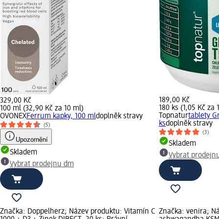
189,00 Kč
329,00 Kč
180 ks (1,05 Kč za 1
100 ml (32,90 Kč za 10 ml)
Topnatur
tablety G
OVONEX
Ferrum kapky, 100 ml
doplněk stravy
ks
doplněk stravy
(5)
(3)
Upozornění
Skladem
Skladem
Vybrat prodejn
Vybrat prodejnu dm
Značka: Doppelherz; Název produktu: Vitamín C
Značka: venira; N