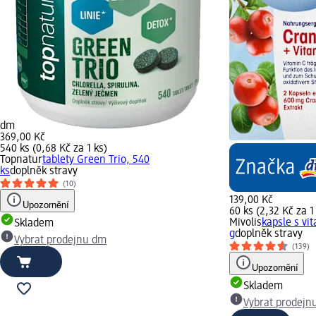
dm
369,00 Kč
540 ks (0,68 Kč za 1 ks)
Topnatur
tablety Green Trio, 540
ks
doplněk stravy
(10)
139,00 Kč
Upozornění
60 ks (2,32 Kč za 1
Mivolis
kapsle s vi
Skladem
g
doplněk stravy
Vybrat prodejnu dm
(139)
Upozornění
Skladem
Vybrat prodejn