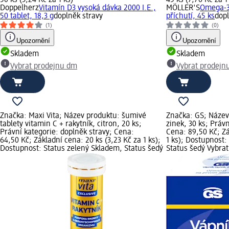
Doppelherz
Vitamín D3 vysoká dávka 2000 I.E.,
MÖLLER'S
Omega-3 
50 tablet, 18,3 g
doplněk stravy
příchutí, 45 ks
dopl
(1)
(0)
Upozornění
Upozornění
Skladem
Skladem
Vybrat prodejnu dm
Vybrat prodejn
Značka: Maxi Vita; Název produktu: šumivé
Značka: GS; Název
tablety vitamin C + rakytník, citron, 20 ks;
zinek, 30 ks; Práv
Právní kategorie: doplněk stravy; Cena:
Cena: 89,50 Kč; Zá
64,50 Kč; Základní cena: 20 ks (3,23 Kč za 1 ks);
1 ks); Dostupnost:
Dostupnost: Status zelený Skladem, Status šedý
Status šedý Vybra