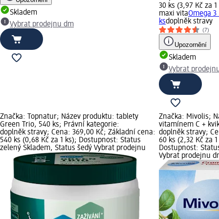
30 ks (3,97 Kč za 1
Skladem
maxi vita
Omega 3 k
ks
doplněk stravy
Vybrat prodejnu dm
(7)
Upozornění
Skladem
Vybrat prodejn
Značka: Topnatur; Název produktu: tablety
Značka: Mivolis; N
Green Trio, 540 ks; Právní kategorie:
vitamínem C + kvik
doplněk stravy; Cena: 369,00 Kč; Základní cena:
doplněk stravy; Ce
540 ks (0,68 Kč za 1 ks); Dostupnost: Status
60 ks (2,32 Kč za 1
zelený Skladem, Status šedý Vybrat prodejnu
Dostupnost: Statu
Vybrat prodejnu 