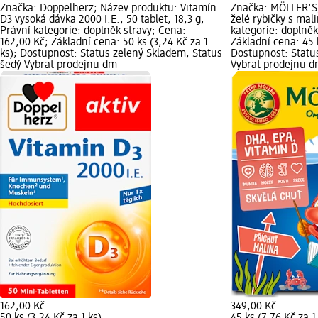
Značka: Doppelherz; Název produktu: Vitamín
Značka: MÖLLER'S
D3 vysoká dávka 2000 I.E., 50 tablet, 18,3 g;
želé rybičky s mal
Právní kategorie: doplněk stravy; Cena:
kategorie: doplněk
162,00 Kč; Základní cena: 50 ks (3,24 Kč za 1
Základní cena: 45 k
ks); Dostupnost: Status zelený Skladem, Status
Dostupnost: Statu
šedý Vybrat prodejnu dm
Vybrat prodejnu 
162,00 Kč
349,00 Kč
50 ks (3,24 Kč za 1 ks)
45 ks (7,76 Kč za 1