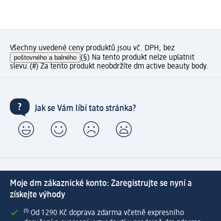
Všechny uvedené ceny produktů jsou vč. DPH, bez
poštovného a balného
(§) Na tento produkt nelze uplatnit
slevu.
(#) Za tento produkt neobdržíte dm active beauty body.
Jak se Vám líbí tato stránka?
Moje dm zákaznické konto: Zaregistrujte se nyní a
získejte výhody
⁽¹⁾ Od 1 290 Kč doprava zdarma včetně expresního