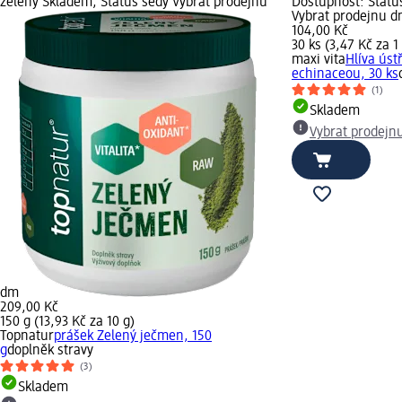
zelený Skladem, Status šedý Vybrat prodejnu
Dostupnost: Statu
Vybrat prodejnu 
104,00 Kč
30 ks (3,47 Kč za 1
maxi vita
Hlíva úst
echinaceou, 30 ks
(1)
Skladem
Vybrat prodejn
dm
209,00 Kč
150 g (13,93 Kč za 10 g)
Topnatur
prášek Zelený ječmen, 150
g
doplněk stravy
(3)
Skladem