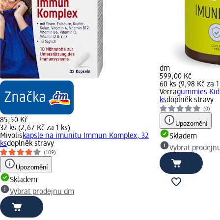
dm
599,00 Kč
60 ks (9,98 Kč za 1
Verra
gummies Kids
ks
doplněk stravy
(0)
85,50 Kč
Upozornění
32 ks (2,67 Kč za 1 ks)
Mivolis
kapsle na imunitu Immun Komplex, 32
Skladem
ks
doplněk stravy
Vybrat prodejn
(109)
Upozornění
Skladem
Vybrat prodejnu dm