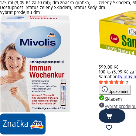
175 ml (9,09 Kč za 10 ml); dm značka grafika;
zelený Skladem, S
Dostupnost: Status zelený Skladem, Status šedý
dm
Vybrat prodejnu dm
599,00 Kč
100 ks (5,99 Kč za 
Samahan
bylinný n
(1)
Upozornění
Skladem
Vybrat prodejn