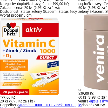
1000 + D3 + Zinek DIRECT, 20 ks; Právní
ashwagandha KSM-6
kategorie: doplněk stravy; Cena: 199,00 Kč;
doplněk stravy; Ce
Základní cena: 20 ks (9,95 Kč za 1 ks);
60 ks (8,98 Kč za 
Dostupnost: Status zelený Skladem, Status šedý
zelený Skladem, S
Vybrat prodejnu dm
dm
539,00 Kč
199,00 Kč
60 ks (8,98 Kč za 1
20 ks (9,95 Kč za 1 ks)
venira
kapsle ash
Doppelherz
Vitamín C 1000 + D3 + Zinek DIRECT,
ks
doplněk stravy