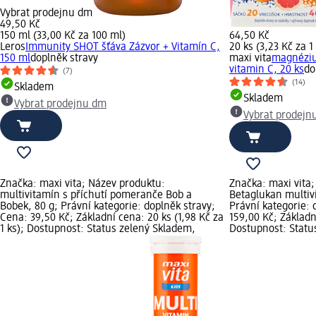
Vybrat prodejnu dm
49,50 Kč
150 ml (33,00 Kč za 100 ml)
64,50 Kč
Leros
Immunity SHOT šťáva Zázvor + Vitamín C,
20 ks (3,23 Kč za 1
150 ml
doplněk stravy
maxi vita
magnéziu
vitamin C, 20 ks
do
(7)
(14)
Skladem
Skladem
Vybrat prodejnu dm
Vybrat prodejn
Značka: maxi vita; Název produktu:
Značka: maxi vita;
multivitamín s příchutí pomeranče Bob a
Betaglukan multiv
Bobek, 80 g; Právní kategorie: doplněk stravy;
Právní kategorie: 
Cena: 39,50 Kč; Základní cena: 20 ks (1,98 Kč za
159,00 Kč; Základní
1 ks); Dostupnost: Status zelený Skladem,
Dostupnost: Statu