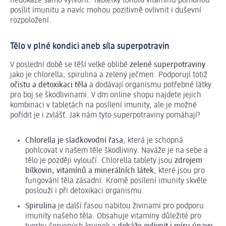
nedokáže samo vytvořit. Tabletky tohoto vitamínu pomohou
posílit imunitu a navíc mohou pozitivně ovlivnit i duševní
rozpoložení.
Tělo v plné kondici aneb síla superpotravin
V poslední době se těší velké oblibě
zelené superpotraviny
jako je chlorella, spirulina a zelený ječmen. Podporují totiž
očistu a detoxikaci těla
a dodávají organismu potřebné látky
pro boj se škodlivinami. V dm online shopu najdete jejich
kombinaci v tabletách na posílení imunity, ale je možné
pořídit je i zvlášť. Jak nám tyto superpotraviny pomáhají?
Chlorella je sladkovodní řasa
, která je schopná
pohlcovat v našem těle škodliviny. Naváže je na sebe a
tělo je později vyloučí. Chlorella tablety jsou
zdrojem
bílkovin, vitamínů a minerálních látek
, které jsou
pro
fungování těla zásadní. Kromě posílení imunity skvěle
poslouží i při detoxikaci organismu.
Spirulina
je další řasou nabitou živinami pro podporu
imunity našeho těla. Obsahuje vitamíny důležité pro