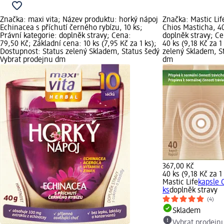
Značka: maxi vita; Název produktu: horký nápoj
Značka: Mastic Lif
Echinacea s příchutí černého rybízu, 10 ks;
Chios Masticha, 40
Právní kategorie: doplněk stravy; Cena:
doplněk stravy; Ce
79,50 Kč; Základní cena: 10 ks (7,95 Kč za 1 ks);
40 ks (9,18 Kč za 1
Dostupnost: Status zelený Skladem, Status šedý
zelený Skladem, S
Vybrat prodejnu dm
dm
367,00 Kč
40 ks (9,18 Kč za 1
Mastic Life
kapsle 
ks
doplněk stravy
(4)
Skladem
Vybrat prodejn