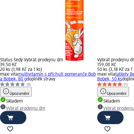
Status šedý Vybrat prodejnu dm
Vybrat prodejnu 
39,50 Kč
159,00 Kč
20 ks (1,98 Kč za 1 ks)
50 ks (3,18 Kč za 1 
maxi vita
multivitamín s příchutí pomeranče Bob
maxi vita
tablety B
a Bobek, 80 g
doplněk stravy
Bobek, 50 ks
dopln
(0)
(1)
Upozornění
Upozornění
Skladem
Skladem
Vybrat prodejnu dm
Vybrat prodejn