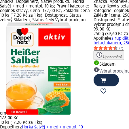
Značka: Doppelherz; Název produktu: Horká
Značka: Apotheke;
šalvěj + med + mentol, 10 ks; Právní kategorie:
Rakytníkový s bet
doplněk stravy; Cena: 172,00 Kč; Základní cena:
kategorie: doplněk
10 ks (17,20 Kč za 1 ks); Dostupnost: Status
Základní cena: 250
zelený Skladem, Status šedý Vybrat prodejnu
Dostupnost: Statu
Vybrat prodejnu 
99,00 Kč
250 g (39,60 Kč za
Apotheke
sirup dět
betaglukanem, 25
(2)
Upozornění
Skladem
Vybrat prodejn
dm
172,00 Kč
10 ks (17,20 Kč za 1 ks)
Doppelherz
Horká šalvěj + med + mentol, 10