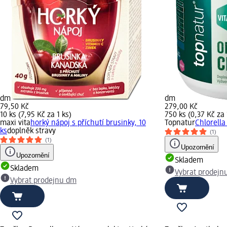
dm
dm
79,50 Kč
279,00 Kč
10 ks (7,95 Kč za 1 ks)
750 ks (0,37 Kč za 
maxi vita
horký nápoj s příchutí brusinky, 10
Topnatur
Chlorella
ks
doplněk stravy
(1)
(1)
Upozornění
Upozornění
Skladem
Skladem
Vybrat prodejn
Vybrat prodejnu dm