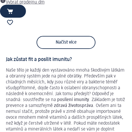
Vybrat prodejnu dm
Načíst více
Jak zůstat fit a posílit imunitu?
Naše tělo je každý den vystavováno mnoha škodlivým látkám
a obranný systém jede na plné obrátky. Především pak v
chladných měsících, kdy jsou různé viry a bakterie téměř
všudypřítomné, dojde často k oslabení obranyschopnosti a
následně k onemocnění. Jak tomu předejít? Odpověď je
snadná: soustřeďte se na
posílení imunity
. Základem je totiž
prevence a samozřejmě
zdravá životospráva
. Ovšem ani ta
nemusí stačit, protože právě v zimě obsahuje importované
ovoce mnohem méně vitamínů a dalších prospěšných látek,
než když je čerstvě utržené v létě. Pokud máte nedostatek
vitamínů a minerálních látek a nedaří se vám je doplnit