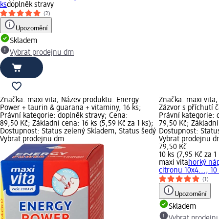
ks
doplněk stravy
(2)
Upozornění
Skladem
Vybrat prodejnu dm
Značka: maxi vita; Název produktu: Energy
Značka: maxi vita
Power + taurin & guarana + vitaminy, 16 ks;
Zázvor s příchutí č
Právní kategorie: doplněk stravy; Cena:
Právní kategorie: 
89,50 Kč; Základní cena: 16 ks (5,59 Kč za 1 ks);
79,50 Kč; Základní 
Dostupnost: Status zelený Skladem, Status šedý
Dostupnost: Statu
Vybrat prodejnu dm
Vybrat prodejnu 
79,50 Kč
10 ks (7,95 Kč za 1 
maxi vita
horký náp
citronu 10x4..., 10
(1)
Upozornění
Skladem
Vybrat prodejn