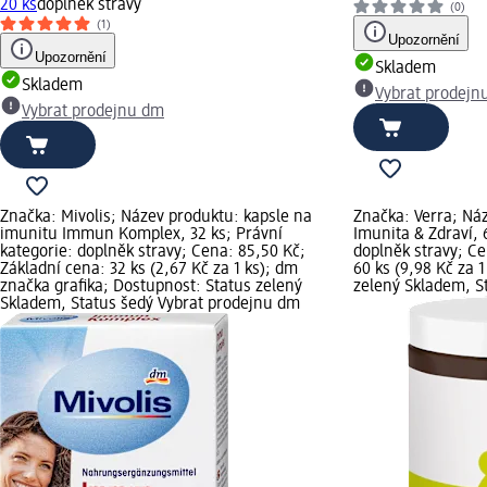
20 ks
doplněk stravy
(0)
(1)
Upozornění
Upozornění
Skladem
Skladem
Vybrat prodejn
Vybrat prodejnu dm
Značka: Mivolis; Název produktu: kapsle na
Značka: Verra; Ná
imunitu Immun Komplex, 32 ks; Právní
Imunita & Zdraví, 
kategorie: doplněk stravy; Cena: 85,50 Kč;
doplněk stravy; Ce
Základní cena: 32 ks (2,67 Kč za 1 ks); dm
60 ks (9,98 Kč za 
značka grafika; Dostupnost: Status zelený
zelený Skladem, S
Skladem, Status šedý Vybrat prodejnu dm