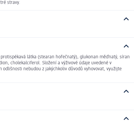
tré stravy.
, protispékavá látka (stearan hořečnatý), glukonan měďnatý, síran
dion, cholekalciferol. Složení a výživové údaje uvedené v
 odlišnosti nebudou z jakýchkoliv důvodů vyhovovat, využijte