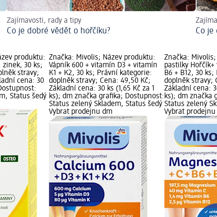
Zajímavosti, rady a tipy
Zajíma
Co je dobré vědět o hořčíku?
Co je
ázev produktu:
Značka: Mivolis; Název produktu:
Značka: Mivolis
 zinek, 30 ks;
Vápník 600 + vitamín D3 + vitamín
pastilky Hořčík+
plněk stravy;
K1 + K2, 30 ks; Právní kategorie:
B6 + B12, 30 ks;
ladní cena: 30
doplněk stravy; Cena: 49,50 Kč;
doplněk stravy; 
 Dostupnost:
Základní cena: 30 ks (1,65 Kč za 1
Základní cena: 3
em, Status šedý
ks); dm značka grafika; Dostupnost:
ks); dm značka g
Status zelený Skladem, Status šedý
Status zelený S
Vybrat prodejnu dm
Vybrat prodejn