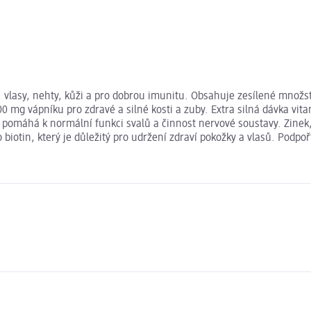
by, vlasy, nehty, kůži a pro dobrou imunitu. Obsahuje zesílené množ
0 mg vápníku pro zdravé a silné kosti a zuby. Extra silná dávka v
k pomáhá k normální funkci svalů a činnost nervové soustavy. Zinek
 biotin, který je důležitý pro udržení zdraví pokožky a vlasů. Podpo