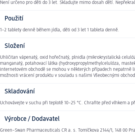
Není určeno pro děti do 3 let. Skladujte mimo dosah dětí. Nepřekr
Použití
1–2 tablety denně během jídla, děti od 3 let 1 tableta denně.
Složení
Uhličitan vápenatý, oxid hořečnatý, plnidla (mikrokrystalická celul
manganatý, potahovací látka (hydroxypropylmethylcelulóza, mastek), 
internetovém obchodě se mohou v některých případech nepatrně liši
možnosti vrácení produktu v souladu s našimi Všeobecnými obcho
Skladování
Uchovávejte v suchu při teplotě 10–25 °C. Chraňte před vlhkem a
Výrobce / Dodavatel
Green–Swan Pharmaceuticals CR a. s. Tomíčkova 2144/1, 148 00 Pr