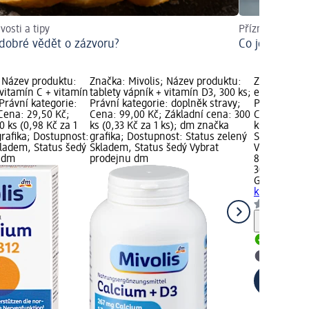
vosti a tipy
Příznaky a dop
 dobré vědět o zázvoru?
Co je postme
; Název produktu:
Značka: Mivolis; Název produktu:
Značka: GS;
 vitamín C + vitamín
tablety vápník + vitamín D3, 300 ks;
echinacea F
 Právní kategorie:
Právní kategorie: doplněk stravy;
Právní kateg
Cena: 29,50 Kč;
Cena: 99,00 Kč; Základní cena: 300
Cena: 89,50
0 ks (0,98 Kč za 1
ks (0,33 Kč za 1 ks); dm značka
ks (2,98 Kč 
rafika; Dostupnost:
grafika; Dostupnost: Status zelený
Status zele
kladem, Status šedý
Skladem, Status šedý Vybrat
Vybrat pro
u dm
prodejnu dm
89,50 Kč
30 ks (2,98 
GS
echinace
ks
doplněk s
Upozorn
Skladem
Vybrat p