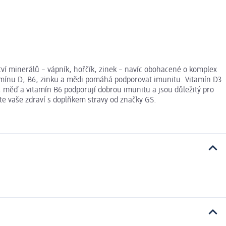
ství minerálů – vápník, hořčík, zinek – navíc obohacené o komplex
itamínu D, B6, zinku a mědi pomáhá podporovat imunitu. Vitamín D3
, měď a vitamín B6 podporují dobrou imunitu a jsou důležitý pro
řte vaše zdraví s doplňkem stravy od značky GS.