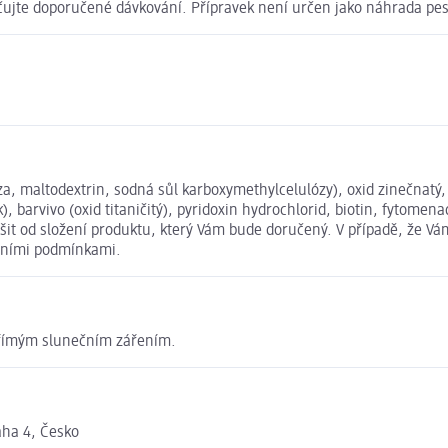
ačujte doporučené dávkování. Přípravek není určen jako náhrada pes
óza, maltodextrin, sodná sůl karboxymethylcelulózy), oxid zinečnatý
barvivo (oxid titaničitý), pyridoxin hydrochlorid, biotin, fytomena
t od složení produktu, který Vám bude doručený. V případě, že Vám
dními podmínkami.
 přímým slunečním zářením.
aha 4, Česko