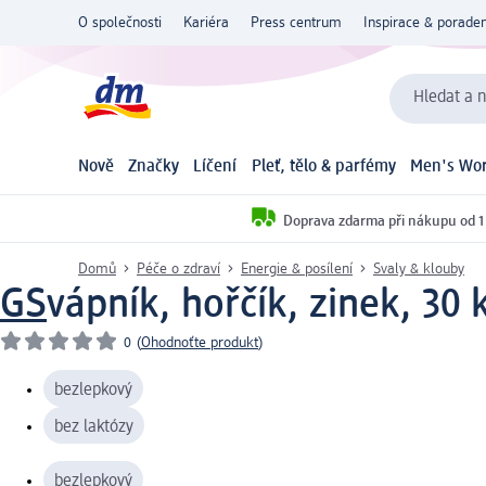
O společnosti
Kariéra
Press centrum
Inspirace & poraden
Hledat a n
Nově
Značky
Líčení
Pleť, tělo & parfémy
Men's Wor
Doprava zdarma při nákupu od 1
Domů
Péče o zdraví
Energie & posílení
Svaly & klouby
GS
vápník, hořčík, zinek, 30 
0
(
Ohodnoťte produkt
)
bezlepkový
bez laktózy
bezlepkový