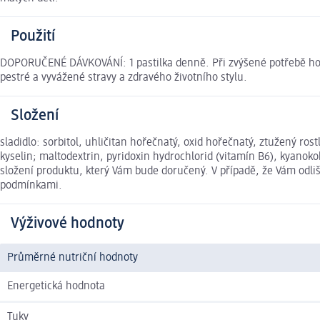
Použití
DOPORUČENÉ DÁVKOVÁNÍ: 1 pastilka denně. Při zvýšené potřebě hořč
pestré a vyvážené stravy a zdravého životního stylu.
Složení
sladidlo: sorbitol, uhličitan hořečnatý, oxid hořečnatý, ztužený ros
kyselin; maltodextrin, pyridoxin hydrochlorid (vitamín B6), kyano
složení produktu, který Vám bude doručený. V případě, že Vám odl
podmínkami.
Výživové hodnoty
Průměrné nutriční hodnoty
Energetická hodnota
Tuky