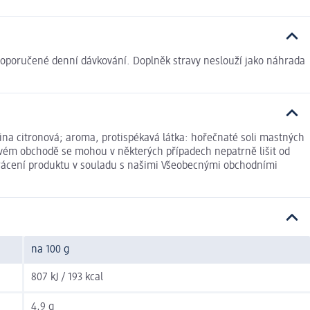
doporučené denní dávkování. Doplněk stravy neslouží jako náhrada
selina citronová; aroma, protispékavá látka: hořečnaté soli mastných
tovém obchodě se mohou v některých případech nepatrně lišit od
 vrácení produktu v souladu s našimi Všeobecnými obchodními
na 100 g
807 kJ / 193 kcal
4,9 g