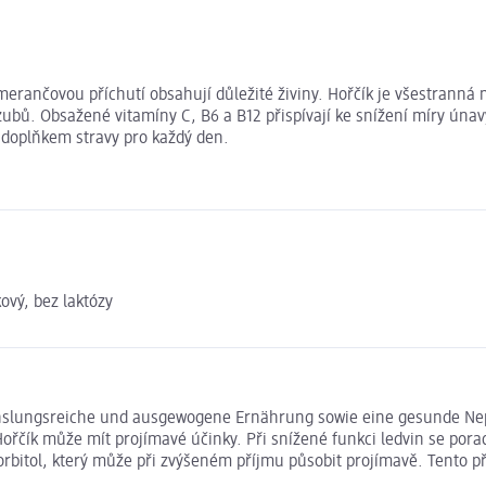
merančovou příchutí obsahují důležité živiny. Hořčík je všestranná m
ubů. Obsažené vitamíny C, B6 a B12 přispívají ke snížení míry úna
m doplňkem stravy pro každý den.
ový, bez laktózy
chslungsreiche und ausgewogene Ernährung sowie eine gesunde Nep
Hořčík může mít projímavé účinky. Při snížené funkci ledvin se por
rbitol, který může při zvýšeném příjmu působit projímavě. Tento p