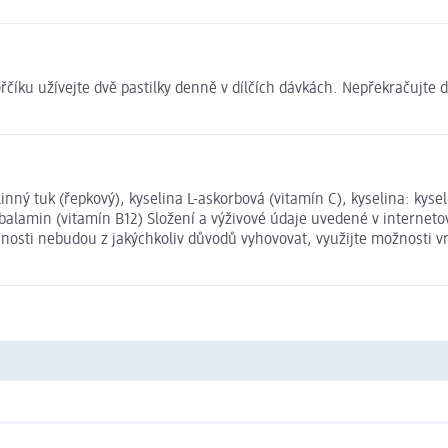
íku užívejte dvě pastilky denně v dílčích dávkách. Nepřekračujte 
tlinný tuk (řepkový), kyselina L-askorbová (vitamín C), kyselina: ky
kobalamin (vitamín B12) Složení a výživové údaje uvedené v interne
išnosti nebudou z jakýchkoliv důvodů vyhovovat, využijte možnosti