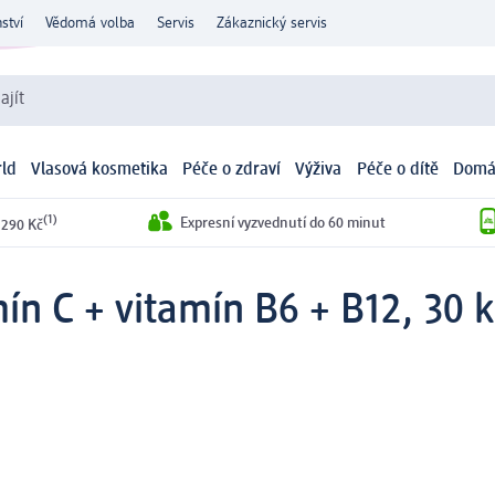
ství
Vědomá volba
Servis
Zákaznický servis
ajít
ld
Vlasová kosmetika
Péče o zdraví
Výživa
Péče o dítě
Domá
(1)
Expresní vyzvednutí do 60 minut
 290 Kč
mín C + vitamín B6 + B12, 30 k