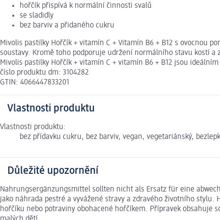
hořčík přispívá k normální činnosti svalů
se sladidly
bez barviv a přidaného cukru
Mivolis pastilky Hořčík + vitamín C + Vitamín B6 + B12 s ovocnou po
soustavy. Kromě toho podporuje udržení normálního stavu kostí a z
Mivolis pastilky Hořčík + vitamín C + vitamín B6 + B12 jsou ideální
číslo produktu dm: 3104282
GTIN: 4066447833201
Vlastnosti produktu
Vlastnosti produktu:
bez přídavku cukru, bez barviv, vegan, vegetariánský, bezlepk
Důležité upozornění
Nahrungsergänzungsmittel sollten nicht als Ersatz für eine abwe
jako náhrada pestré a vyvážené stravy a zdravého životního stylu. 
hořčíku nebo potraviny obohacené hořčíkem. Přípravek obsahuje so
malých dětí.