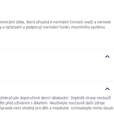
inerální látka, která přispívá k normální činnosti svalů a nervové
vy a vyčerpání a podporují normální funkci imunitního systému.
řekračujte doporučené denní dávkování. Doplněk stravy neslouží
aďte před užíváním s lékařem. Neužívejte současně další zdroje
řípravek není vhodný pro děti a mladistvé. Uchovávejte mimo dosah